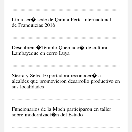
NEG
Y
EC
Lima ser� sede de Quinta Feria Internacional
de Franquicias 2016
RE
Descubren �Templo Quemado� de cultura
Lambayeque en cerro Luya
CIU
Sierra y Selva Exportadora reconocer� a
alcaldes que promovieron desarrollo productivo en
sus localidades
CIU
Funcionarios de la Mpch participaron en taller
sobre modernizaci�n del Estado