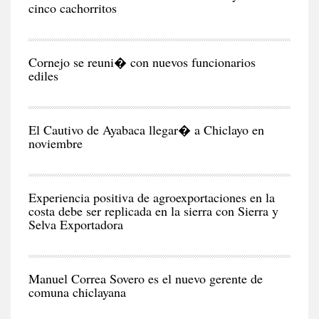
cinco cachorritos
CIU
Cornejo se reuni� con nuevos funcionarios
ediles
CIU
El Cautivo de Ayabaca llegar� a Chiclayo en
noviembre
NEG
Y
EC
Experiencia positiva de agroexportaciones en la
costa debe ser replicada en la sierra con Sierra y
Selva Exportadora
CIU
Manuel Correa Sovero es el nuevo gerente de
comuna chiclayana