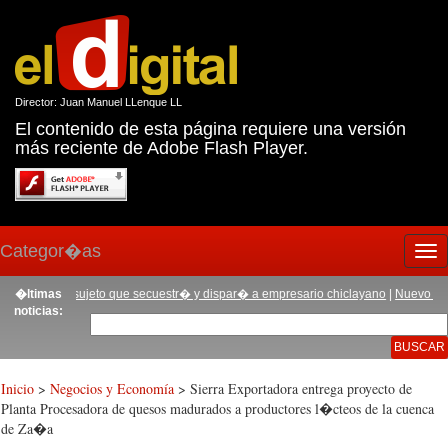
Director: Juan Manuel LLenque LL
El contenido de esta página requiere una versión
más reciente de Adobe Flash Player.
Categor�as
Tog
nav
ran a sujeto que secuestr� y dispar� a empresario chiclayano
�ltimas
|
Nuevo Jefe polic
noticias:
Inicio
>
Negocios y Economía
> Sierra Exportadora entrega proyecto de
Planta Procesadora de quesos madurados a productores l�cteos de la cuenca
de Za�a