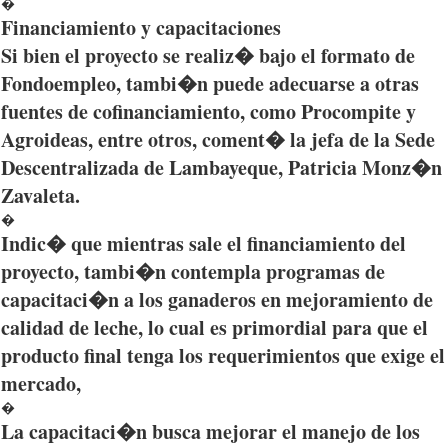
�
Financiamiento
y
capacitaciones
Si
bien
el
proyecto
se
realiz�
bajo
el
formato
de
Fondoempleo
,
tambi�n
puede
adecuarse
a
otras
fuentes
de
cofinanciamiento
,
como
Procompite
y
Agroideas
,
entre
otros
,
coment�
la
jefa
de la
Sede
Descentralizada
de
Lambayeque
, Patricia
Monz�n
Zavaleta
.
�
Indic�
que
mientras
sale el
financiamiento
del
proyecto
,
tambi�n
contempla
programas
de
capacitaci�n
a los
ganaderos
en
mejoramiento
de
calidad
de
leche
, lo
cual
es
primordial
para
que
el
producto
final
tenga
los
requerimientos
que
exige
el
mercado
,
�
La
capacitaci�n
busca
mejorar
el
manejo
de los