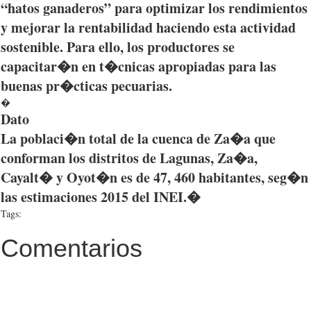
“hatos
ganaderos”
para
optimizar
los
rendimientos
y
mejorar
la
rentabilidad
haciendo
esta
actividad
sostenible
. Para
ello
, los
productores
se
capacitar�n
en
t�cnicas
apropiadas
para
las
buenas
pr�cticas
pecuarias
.
�
Dato
La
poblaci�n
total de la
cuenca
de
Za�a
que
conforman
los
distritos
de
Lagunas
,
Za�a
,
Cayalt�
y
Oyot�n
es
de 47, 460
habitantes
,
seg�n
las
estimaciones
2015 del
INEI
.�
Tags:
Comentarios