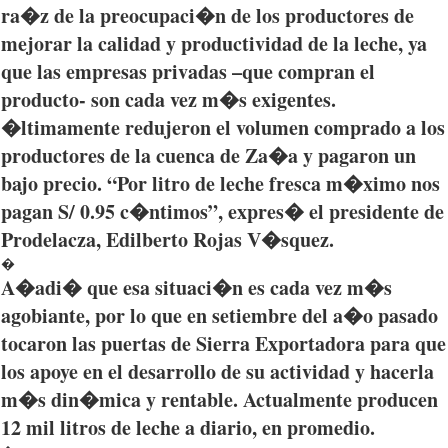
ra�z
de la
preocupaci�n
de los
productores
de
mejorar
la
calidad
y
productividad
de la
leche
,
ya
que
las
empresas
privadas
–que
compran
el
producto
- son
cada
vez
m�s
exigentes
.
�ltimamente
redujeron
el
volumen
comprado
a los
productores
de la
cuenca
de
Za�a
y
pagaron
un
bajo
precio
.
“Por
litro
de
leche
fresca
m�ximo
nos
pagan S/ 0.95
c�ntimos”
,
expres�
el
presidente
de
Prodelacza
,
Edilberto
Rojas
V�squez
.
�
A�adi�
que
esa
situaci�n
es
cada
vez
m�s
agobiante
,
por
lo
que
en
setiembre
del
a�o
pasado
tocaron
las
puertas
de Sierra
Exportadora
para
que
los
apoye
en el
desarrollo
de
su
actividad
y
hacerla
m�s
din�mica
y rentable.
Actualmente
producen
12 mil
litros
de
leche
a
diario
, en
promedio
.