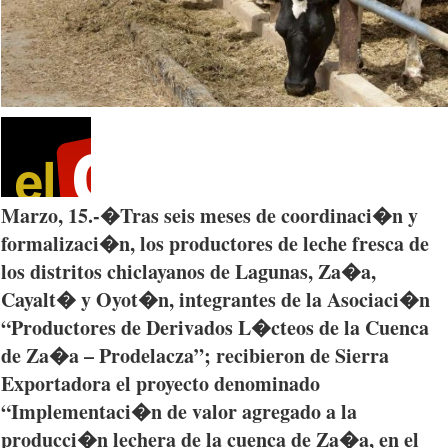
Marzo
, 15.-�
Tras
seis
meses
de
coordinaci�n
y
formalizaci�n
, los
productores
de
leche
fresca
de
los
distritos
chiclayanos
de
Lagunas
,
Za�a
,
Cayalt�
y
Oyot�n
,
integrantes
de la
Asociaci�n
“Productores
de
Derivados
L�cteos
de la
Cuenca
de
Za�a
–
Prodelacza”
;
recibieron
de Sierra
Exportadora
el
proyecto
denominado
“Implementaci�n
de valor
agregado
a la
producci�n
lechera
de la
cuenca
de
Za�a
, en el