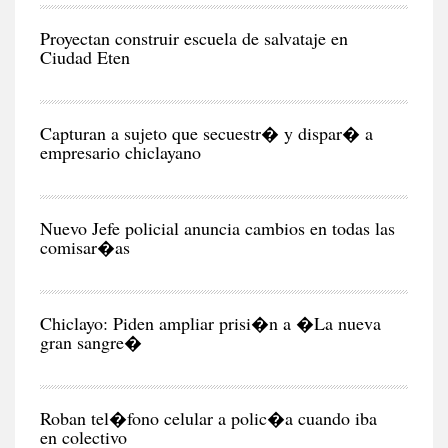
RE
Proyectan construir escuela de salvataje en
Ciudad Eten
CIU
Capturan a sujeto que secuestr� y dispar� a
empresario chiclayano
CIU
Nuevo Jefe policial anuncia cambios en todas las
comisar�as
CIU
Chiclayo: Piden ampliar prisi�n a �La nueva
gran sangre�
CIU
Roban tel�fono celular a polic�a cuando iba
en colectivo