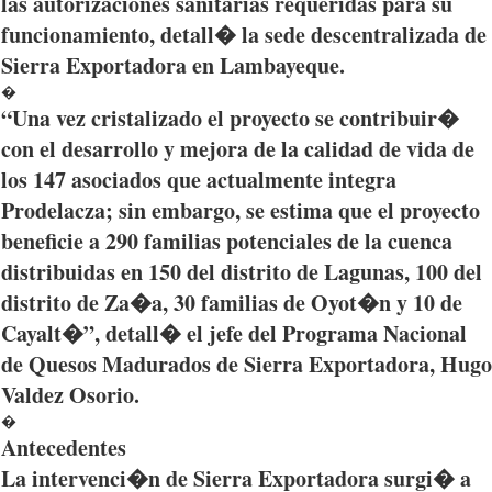
las
autorizaciones
sanitarias
requeridas
para
su
funcionamiento
,
detall�
la
sede
descentralizada
de
Sierra
Exportadora
en
Lambayeque
.
�
“Una
vez
cristalizado
el
proyecto
se
contribuir�
con el
desarrollo
y
mejora
de la
calidad
de
vida
de
los 147
asociados
que
actualmente
integra
Prodelacza
; sin embargo, se
estima
que
el
proyecto
beneficie
a 290
familias
potenciales
de la
cuenca
distribuidas
en 150 del
distrito
de
Lagunas
, 100 del
distrito
de
Za�a
, 30
familias
de
Oyot�n
y 10 de
Cayalt�”
,
detall�
el
jefe
del
Programa
Nacional
de
Quesos
Madurados
de Sierra
Exportadora
, Hugo
Valdez
Osorio
.
�
Antecedentes
La
intervenci�n
de Sierra
Exportadora
surgi�
a