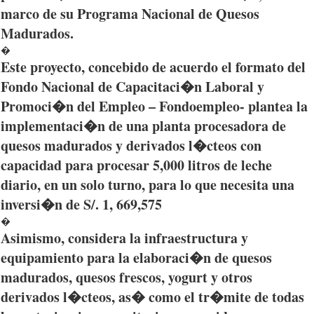
marco
de
su
Programa
Nacional
de
Quesos
Madurados
.
�
Este
proyecto
,
concebido
de
acuerdo
el
formato
del
Fondo
Nacional
de
Capacitaci�n
Laboral
y
Promoci�n
del
Empleo
–
Fondoempleo
-
plantea
la
implementaci�n
de
una
planta
procesadora
de
quesos
madurados
y
derivados
l�cteos
con
capacidad
para
procesar
5,000
litros
de
leche
diario
, en un solo
turno
,
para
lo
que
necesita
una
inversi�n
de S/. 1, 669,575
�
Asimismo
,
considera
la
infraestructura
y
equipamiento
para
la
elaboraci�n
de
quesos
madurados
,
quesos
frescos, yogurt y
otros
derivados
l�cteos
,
as�
como
el
tr�mite
de
todas