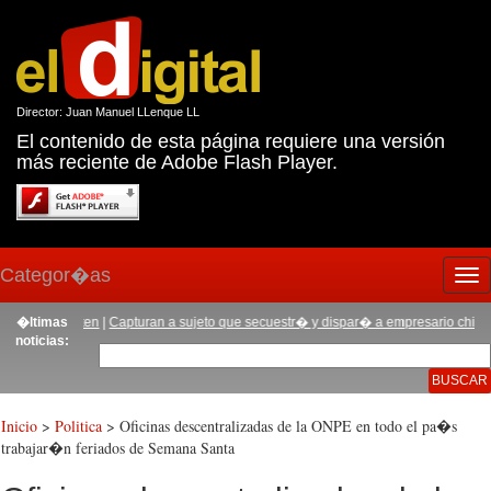
Director: Juan Manuel LLenque LL
El contenido de esta página requiere una versión
más reciente de Adobe Flash Player.
Categor�as
Tog
nav
udad Eten
�ltimas
|
Capturan a sujeto que secuestr� y dispar� a empresario chiclayano
|
noticias:
Inicio
>
Politica
> Oficinas descentralizadas de la ONPE en todo el pa�s