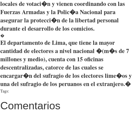
locales de
votaci�n
y
vienen
coordinando
con
las
Fuerzas
Armadas y la
Polic�a
Nacional
para
asegurar
la
protecci�n
de la
libertad
personal
durante
el
desarrollo
de los
comicios
.
�
El
departamento
de Lima,
que
tiene
la mayor
cantidad
de
electores
a
nivel
nacional
�(
m�s
de 7
millones
y
medio
),
cuenta
con 15
oficinas
descentralizadas
,
catorce
de
las
cuales
se
encargar�n
del
sufragio
de los
electores
lime�os
y
una
del
sufragio
de los
peruanos
en el
extranjero
.�
Tags:
Comentarios