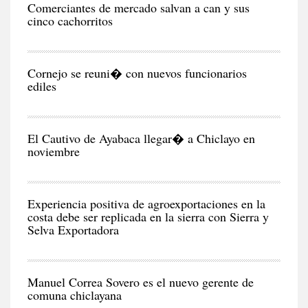
Comerciantes de mercado salvan a can y sus
cinco cachorritos
CIU
Cornejo se reuni� con nuevos funcionarios
ediles
CIU
El Cautivo de Ayabaca llegar� a Chiclayo en
noviembre
NEG
Y
EC
Experiencia positiva de agroexportaciones en la
costa debe ser replicada en la sierra con Sierra y
Selva Exportadora
CIU
Manuel Correa Sovero es el nuevo gerente de
comuna chiclayana