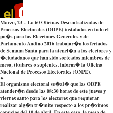
Marzo
, 23 .- La 60
Oficinas
Descentralizadas
de
Procesos
Electorales
(
ODPE
)
instaladas
en
todo
el
pa�s
para
las
Elecciones
Generales
y de
Parlamento
Andino
2016
trabajar�n
los
feriados
de
Semana
Santa
para
la
atenci�n
a los
electores
y
�
ciudadanos
que
han
sido
sorteados
miembros
de
mesa,
titulares
o
suplentes
,
inform�
la
Oficina
Nacional
de
Procesos
Electorales
(
ONPE
).
�
El
organismo
electoral
se�al�
que
las
ODPE
atender�n
desde
las
08:30
horas
de
este
jueves
y
viernes
santo
para
los
electores
que
requieran
realizar
alg�n
tr�mite
respecto
a los
pr�ximos
comicios
del 10 de
abril
. En
este
caso
, la mesa de