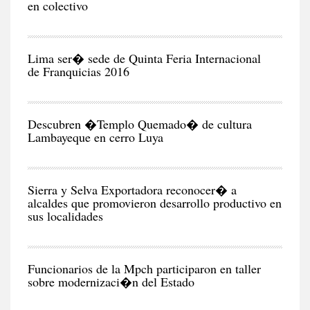
en colectivo
NEG
Y
EC
Lima ser� sede de Quinta Feria Internacional
de Franquicias 2016
RE
Descubren �Templo Quemado� de cultura
Lambayeque en cerro Luya
CIU
Sierra y Selva Exportadora reconocer� a
alcaldes que promovieron desarrollo productivo en
sus localidades
CIU
Funcionarios de la Mpch participaron en taller
sobre modernizaci�n del Estado