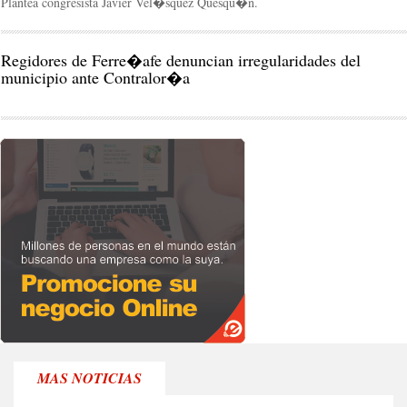
Plantea congresista Javier Vel�squez Quesqu�n.
Regidores de Ferre�afe denuncian irregularidades del
municipio ante Contralor�a
MAS NOTICIAS
RE