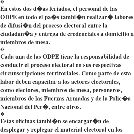
�
En
estos
dos
d�as
feriados
, el personal de
las
ODPE
en
todo
el
pa�s
tambi�n
realizar�
labores
de
difusi�n
del
proceso
electoral
entre
la
ciudadan�a
y
entrega
de
credenciales
a
domicilio
a
miembros
de mesa.
�
Cada
una
de
las
ODPE
tiene
la
responsabilidad
de
conducir
el
proceso
electoral en
sus
respectivas
circunscripciones
territoriales
. Como
parte
de
esta
labor
deben
capacitar
a los
actores
electorales
,
como
electores
,
miembros
de mesa,
personeros
,
miembros
de
las
Fuerzas
Armadas y de la
Polic�a
Nacional
del
Per�
,
entre
otros
.
�
Estas
oficinas
tambi�n
se
encargar�n
de
desplegar
y
replegar
el material electoral en los