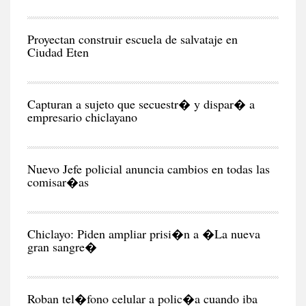
RE
Proyectan construir escuela de salvataje en
Ciudad Eten
CIU
Capturan a sujeto que secuestr� y dispar� a
empresario chiclayano
CIU
Nuevo Jefe policial anuncia cambios en todas las
comisar�as
CIU
Chiclayo: Piden ampliar prisi�n a �La nueva
gran sangre�
CIU
Roban tel�fono celular a polic�a cuando iba