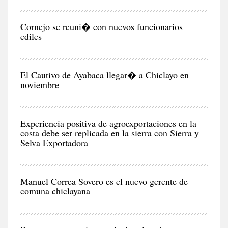
CIU
Cornejo se reuni� con nuevos funcionarios
ediles
CIU
El Cautivo de Ayabaca llegar� a Chiclayo en
noviembre
NEG
Y
EC
Experiencia positiva de agroexportaciones en la
costa debe ser replicada en la sierra con Sierra y
Selva Exportadora
CIU
Manuel Correa Sovero es el nuevo gerente de
comuna chiclayana
RE