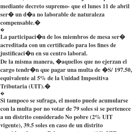
mediante
decreto
supremo
-
que
el
lunes
11 de
abril
ser�
un
d�a
no
laborable
de
naturaleza
compensable.�
�
La
participaci�n
de los
miembros
de mesa
ser�
acreditada
con un
certificado
para
los fines de
justificaci�n
en
su
centro
laboral
.
De la
misma
manera
, �
aquellos
que
no
ejerzan
el
cargo
tendr�n
que
pagar
una
multa
de �S/ 197.50,
equivalente
al 5% de la
Unidad
Impositiva
Tributaria
(
UIT
).�
�
Si
tampoco
se
sufraga
, el
monto
puede
acumularse
con la
multa
por
no
votar
de 79 soles
si
se
pertenece
a un
distrito
considerado
No
pobre
(2%
UIT
vigente
), 39.5 soles en
caso
de un
distrito