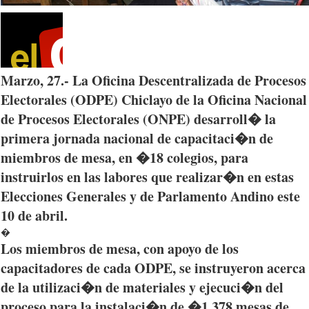
Marzo
, 27.- La
Oficina
Descentralizada
de
Procesos
Electorales
(
ODPE
)
Chiclayo
de la
Oficina
Nacional
de
Procesos
Electorales
(
ONPE
)
desarroll�
la
primera
jornada
nacional
de
capacitaci�n
de
miembros
de mesa, en �18
colegios
,
para
instruirlos
en
las
labores
que
realizar�n
en
estas
Elecciones
Generales
y de
Parlamento
Andino
este
10 de
abril
.
�
Los
miembros
de mesa, con
apoyo
de los
capacitadores
de
cada
ODPE
, se
instruyeron
acerca
de la
utilizaci�n
de
materiales
y
ejecuci�n
del
proceso
para
la
instalaci�n
de �1,378 mesas de