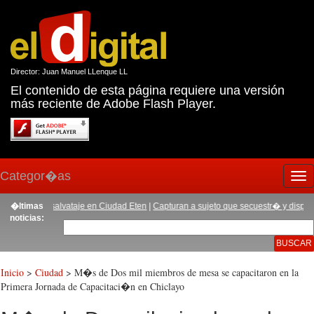
Director: Juan Manuel LLenque LL
El contenido de esta página requiere una versión
más reciente de Adobe Flash Player.
Categor�as
Tog
nav
ela de salvataje en Ciudad Eten
�ltimas
|
Capturan a sujeto que secuestr� y dispar� a em
noticias:
Inicio
>
Ciudad
> M�s de Dos mil miembros de mesa se capacitaron en la
Primera Jornada de Capacitaci�n en Chiclayo