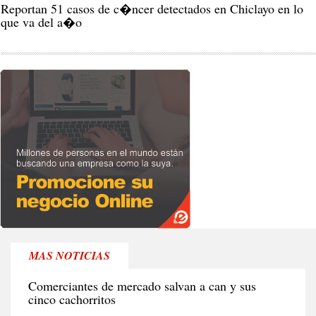
Reportan 51 casos de c�ncer detectados en Chiclayo en lo
que va del a�o
MAS NOTICIAS
RE
Comerciantes de mercado salvan a can y sus
cinco cachorritos