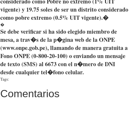
considerado
como
Pobre
no
extremo
(1%
UIT
vigente
) y 19.75 soles de
ser
un
distrito
considerado
como
pobre
extremo
(0.5%
UIT
vigente
).�
�
Se
debe
verificar
si
ha
sido
elegido
miembro
de
mesa, a
trav�s
de la
p�gina
web de la
ONPE
(www.onpe.gob.pe),
llamando
de
manera
gratuita
a
Fono
ONPE
(0-800-20-100) o
enviando
un
mensaje
de
texto
(SMS) al 6673 con el
n�mero
de
DNI
desde
cualquier
tel�fono
celular
.
Tags:
Comentarios