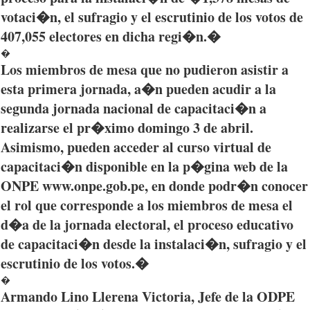
votaci�n
, el
sufragio
y el
escrutinio
de los
votos
de
407,055
electores
en
dicha
regi�n
.�
�
Los
miembros
de mesa
que
no
pudieron
asistir
a
esta
primera
jornada
,
a�n
pueden
acudir
a la
segunda
jornada
nacional
de
capacitaci�n
a
realizarse
el
pr�ximo
domingo
3 de
abril
.
Asimismo
,
pueden
acceder
al
curso
virtual de
capacitaci�n
disponible
en la
p�gina
web de la
ONPE
www.onpe.gob.pe, en
donde
podr�n
conocer
el
rol
que
corresponde
a los
miembros
de mesa el
d�a
de la
jornada
electoral, el
proceso
educativo
de
capacitaci�n
desde
la
instalaci�n
,
sufragio
y el
escrutinio
de los
votos
.�
�
Armando
Lino
Llerena
Victoria,
Jefe
de la
ODPE