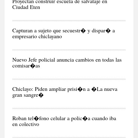
Proyectan construir escuela de salvataje en
Ciudad Eten
CIU
Capturan a sujeto que secuestr� y dispar� a
empresario chiclayano
CIU
Nuevo Jefe policial anuncia cambios en todas las
comisar�as
CIU
Chiclayo: Piden ampliar prisi�n a �La nueva
gran sangre�
CIU
Roban tel�fono celular a polic�a cuando iba
en colectivo
NEG
Y