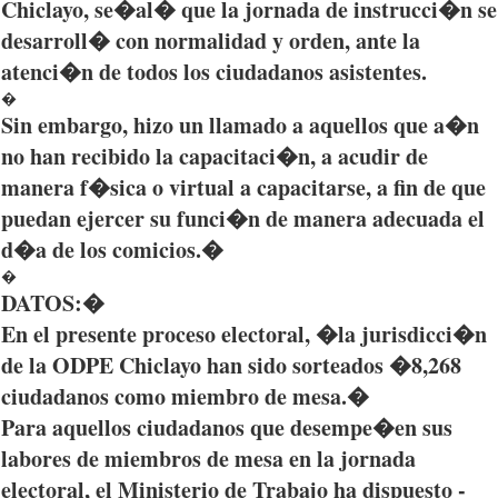
Chiclayo
,
se�al�
que
la
jornada
de
instrucci�n
se
desarroll�
con
normalidad
y
orden
, ante la
atenci�n
de
todos
los
ciudadanos
asistentes
.
�
Sin embargo,
hizo
un
llamado
a
aquellos
que
a�n
no
han
recibido
la
capacitaci�n
, a
acudir
de
manera
f�sica
o virtual a
capacitarse
, a fin de
que
puedan
ejercer
su
funci�n
de
manera
adecuada
el
d�a
de los
comicios
.�
�
DATOS
:�
En el
presente
proceso
electoral, �la
jurisdicci�n
de la
ODPE
Chiclayo
han
sido
sorteados
�8,268
ciudadanos
como
miembro
de mesa.�
Para
aquellos
ciudadanos
que
desempe�en
sus
labores
de
miembros
de mesa en la
jornada
electoral, el
Ministerio
de
Trabajo
ha
dispuesto
-