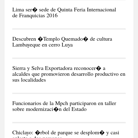
EC
Lima ser� sede de Quinta Feria Internacional
de Franquicias 2016
RE
Descubren �Templo Quemado� de cultura
Lambayeque en cerro Luya
CIU
Sierra y Selva Exportadora reconocer� a
alcaldes que promovieron desarrollo productivo en
sus localidades
CIU
Funcionarios de la Mpch participaron en taller
sobre modernizaci�n del Estado
CIU
Chiclayo: �rbol de parque se desplom� y casi
aplasta a dos personas