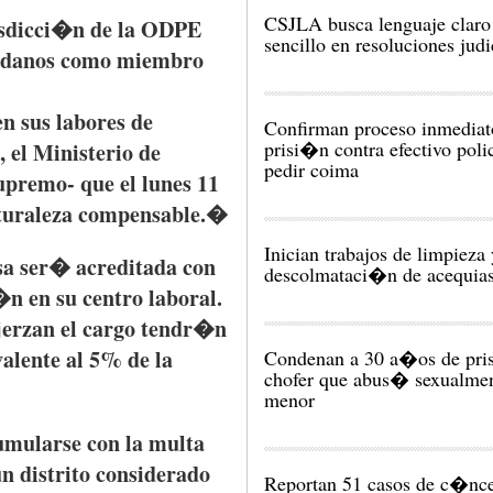
CSJLA busca lenguaje claro
isdicci�n
de la
ODPE
sencillo en resoluciones judi
adanos
como
miembro
en
sus
labores
de
Confirman proceso inmediat
prisi�n contra efectivo polic
, el
Ministerio
de
pedir coima
upremo
-
que
el
lunes
11
turaleza
compensable.�
Inician trabajos de limpieza 
sa
ser�
acreditada
con
descolmataci�n de acequia
i�n
en
su
centro
laboral
.
jerzan
el cargo
tendr�n
valente
al 5% de la
Condenan a 30 a�os de pri
chofer que abus� sexualmen
menor
umularse
con la
multa
un
distrito
considerado
Reportan 51 casos de c�nc