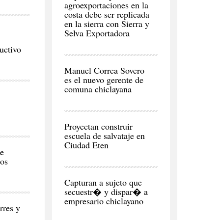
agroexportaciones en la
costa debe ser replicada
en la sierra con Sierra y
Selva Exportadora
uctivo
CIUDAD
Manuel Correa Sovero
es el nuevo gerente de
comuna chiclayana
REGI�N
Proyectan construir
escuela de salvataje en
Ciudad Eten
se
dos
CIUDAD
Capturan a sujeto que
secuestr� y dispar� a
empresario chiclayano
rres y