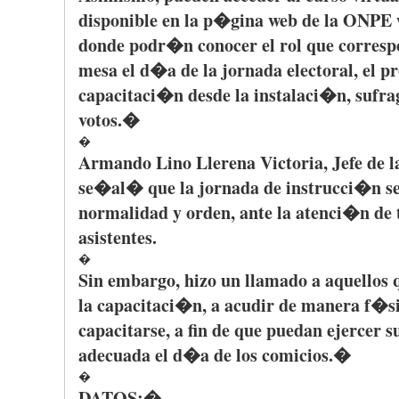
disponible
en la
p�gina
web de la
ONPE
donde
podr�n
conocer
el
rol
que
corresp
mesa el
d�a
de la
jornada
electoral, el
pr
capacitaci�n
desde
la
instalaci�n
,
sufra
votos
.�
�
Armando
Lino
Llerena
Victoria,
Jefe
de l
se�al�
que
la
jornada
de
instrucci�n
s
normalidad
y
orden
, ante la
atenci�n
de
asistentes
.
�
Sin embargo,
hizo
un
llamado
a
aquellos
la
capacitaci�n
, a
acudir
de
manera
f�s
capacitarse
, a fin de
que
puedan
ejercer
s
adecuada
el
d�a
de los
comicios
.�
�
DATOS
:�