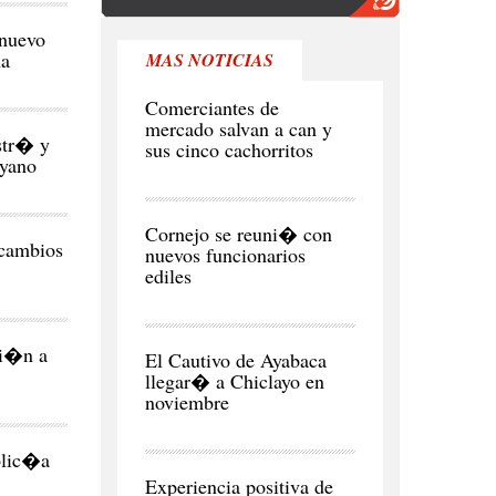
 nuevo
na
MAS NOTICIAS
REGI�N
Comerciantes de
mercado salvan a can y
str� y
sus cinco cachorritos
ayano
CIUDAD
Cornejo se reuni� con
 cambios
nuevos funcionarios
ediles
CIUDAD
si�n a
El Cautivo de Ayabaca
llegar� a Chiclayo en
noviembre
NEGOCIOS
Y
olic�a
ECONOMÍA
Experiencia positiva de