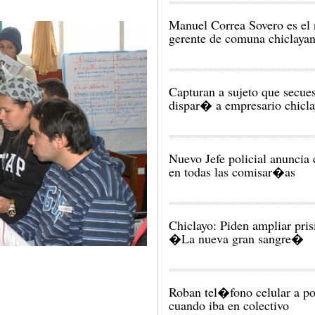
Manuel Correa Sovero es el
gerente de comuna chiclaya
Capturan a sujeto que secue
dispar� a empresario chicl
Nuevo Jefe policial anuncia
en todas las comisar�as
Chiclayo: Piden ampliar pri
�La nueva gran sangre�
Roban tel�fono celular a p
cuando iba en colectivo