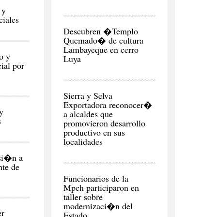
 y
ciales
REGI�N
Descubren �Templo
Quemado� de cultura
Lambayeque en cerro
o y
Luya
ial por
CIUDAD
Sierra y Selva
Exportadora reconocer�
y
a alcaldes que
s
promovieron desarrollo
productivo en sus
localidades
si�n a
te de
CIUDAD
Funcionarios de la
Mpch participaron en
taller sobre
modernizaci�n del
er
Estado