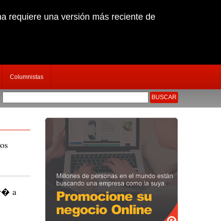
na requiere una versión más reciente de
Columnistas
a sujeto que secuestr� y dispar� a empresario chiclayano
|
Nuevo Jefe policial 
os
ar� a