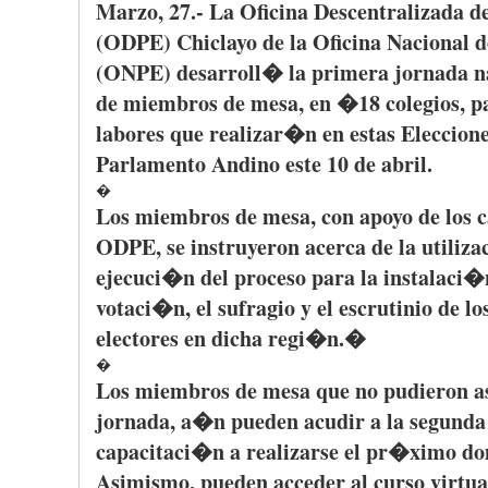
Marzo
, 27.- La
Oficina
Descentralizada
d
(
ODPE
)
Chiclayo
de la
Oficina
Nacional
d
(
ONPE
)
desarroll�
la
primera
jornada
n
de
miembros
de mesa, en �18
colegios
,
p
labores
que
realizar�n
en
estas
Eleccion
Parlamento
Andino
este
10 de
abril
.
�
Los
miembros
de mesa, con
apoyo
de los
c
ODPE
, se
instruyeron
acerca
de la
utiliz
ejecuci�n
del
proceso
para
la
instalaci�
votaci�n
, el
sufragio
y el
escrutinio
de lo
electores
en
dicha
regi�n
.�
�
Los
miembros
de mesa
que
no
pudieron
a
jornada
,
a�n
pueden
acudir
a la
segunda
capacitaci�n
a
realizarse
el
pr�ximo
do
Asimismo
,
pueden
acceder
al
curso
virtua