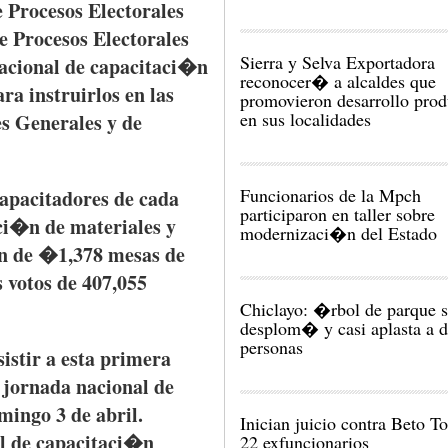
e
Procesos
Electorales
e
Procesos
Electorales
Sierra y Selva Exportadora
acional
de
capacitaci�n
reconocer� a alcaldes que
ara
instruirlos
en
las
promovieron desarrollo prod
en sus localidades
es
Generales
y de
Funcionarios de la Mpch
apacitadores
de
cada
participaron en taller sobre
aci�n
de
materiales
y
modernizaci�n del Estado
n
de �1,378 mesas de
s
votos
de 407,055
Chiclayo: �rbol de parque 
desplom� y casi aplasta a 
personas
sistir
a
esta
primera
jornada
nacional
de
mingo
3 de
abril
.
Inician juicio contra Beto To
l de
capacitaci�n
22 exfuncionarios