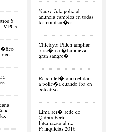
CIUDAD
Nuevo Jefe policial
anuncia cambios en todas
otros 6
las comisar�as
 la MPCh
CIUDAD
Chiclayo: Piden ampliar
r�fico
prisi�n a �La nueva
Incas
gran sangre�
CIUDAD
ra
Roban tel�fono celular
ues
a polic�a cuando iba en
colectivo
NEGOCIOS
Y
dana
ECONOMÍA
Sunat
Lima ser� sede de
les
Quinta Feria
Internacional de
Franquicias 2016