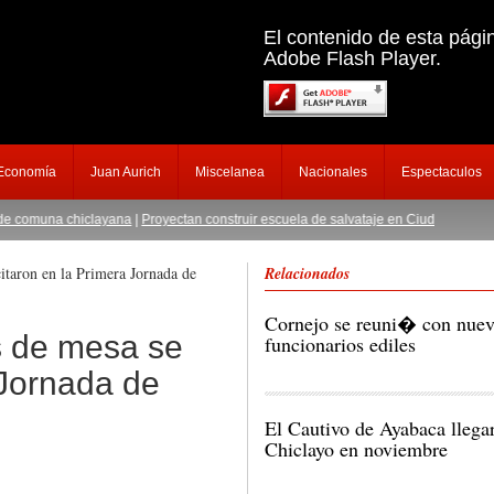
El contenido de esta pági
Adobe Flash Player.
 Economía
Juan Aurich
Miscelanea
Nacionales
Espectaculos
a chiclayana
|
Proyectan construir escuela de salvataje en Ciudad Eten
|
Capturan 
aron en la Primera Jornada de
Relacionados
Cornejo se reuni� con nuev
 de mesa se
funcionarios ediles
 Jornada de
El Cautivo de Ayabaca lleg
Chiclayo en noviembre