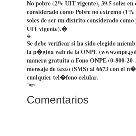
No
pobre
(2%
UIT
vigente
), 39.5 soles en
considerado
como
Pobre
no
extremo
(1%
soles de
ser
un
distrito
considerado
como
UIT
vigente
).�
�
Se
debe
verificar
si
ha
sido
elegido
miemb
la
p�gina
web de la
ONPE
(www.onpe.go
manera
gratuita
a
Fono
ONPE
(0-800-20-
mensaje
de
texto
(SMS) al 6673 con el
n�
cualquier
tel�fono
celular
.
Tags:
Comentarios