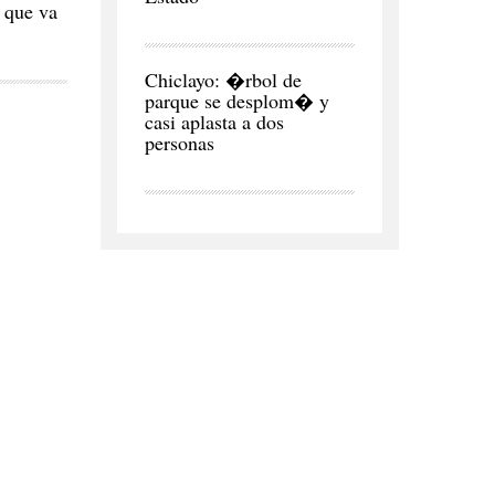
 que va
CIUDAD
Chiclayo: �rbol de
parque se desplom� y
casi aplasta a dos
personas