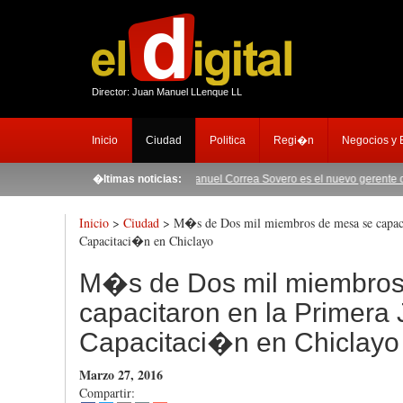
Director: Juan Manuel LLenque LL
Inicio
Ciudad
Politica
Regi�n
Negocios y
 Sierra y Selva Exportadora
�ltimas noticias:
|
Manuel Correa Sovero es el nuevo gerente de comun
Inicio
>
Ciudad
> M�s de Dos mil miembros de mesa se capacit
Capacitaci�n en Chiclayo
M�s de Dos mil miembros
capacitaron en la Primera
Capacitaci�n en Chiclayo
Marzo 27, 2016
Compartir: