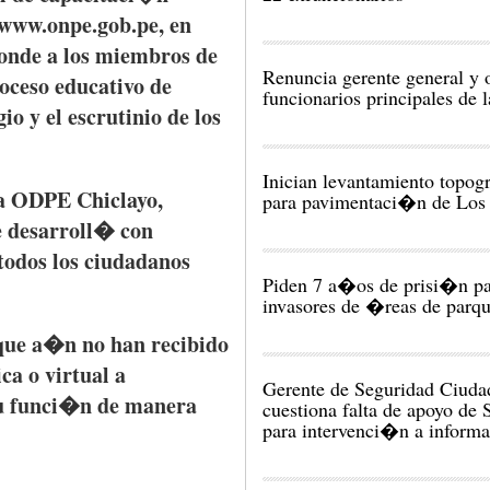
www.onpe.gob.pe, en
onde
a los
miembros
de
Renuncia gerente general y 
oceso
educativo
de
funcionarios principales de
gio
y el
escrutinio
de los
Inician levantamiento topog
a
ODPE
Chiclayo
,
para pavimentaci�n de Los 
e
desarroll�
con
todos
los
ciudadanos
Piden 7 a�os de prisi�n pa
invasores de �reas de parq
que
a�n
no
han
recibido
ica
o virtual a
Gerente de Seguridad Ciuda
u
funci�n
de
manera
cuestiona falta de apoyo de 
para intervenci�n a informa