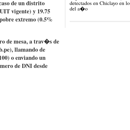
caso
de un
distrito
detectados en Chiclayo en lo
del a�o
UIT
vigente
) y 19.75
pobre
extremo
(0.5%
ro
de mesa, a
trav�s
de
b.pe),
llamando
de
100) o
enviando
un
mero
de
DNI
desde