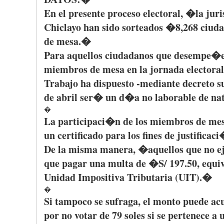
En el
presente
proceso
electoral, �la
jur
Chiclayo
han
sido
sorteados
�8,268
ciud
de mesa.�
Para
aquellos
ciudadanos
que
desempe�
miembros
de mesa en la
jornada
electoral
Trabajo
ha
dispuesto
-mediante
decreto
s
de
abril
ser�
un
d�a
no
laborable
de
na
�
La
participaci�n
de los
miembros
de me
un
certificado
para
los fines de
justificac
De la
misma
manera
, �
aquellos
que
no
e
que
pagar
una
multa
de �S/ 197.50,
equi
Unidad
Impositiva
Tributaria
(
UIT
).�
�
Si
tampoco
se
sufraga
, el
monto
puede
ac
por
no
votar
de 79 soles
si
se
pertenece
a 