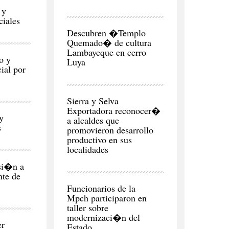
 y
ciales
REGI�N
Descubren �Templo
Quemado� de cultura
Lambayeque en cerro
o y
Luya
ial por
CIUDAD
Sierra y Selva
Exportadora reconocer�
y
a alcaldes que
s
promovieron desarrollo
productivo en sus
localidades
si�n a
te de
CIUDAD
Funcionarios de la
Mpch participaron en
taller sobre
modernizaci�n del
er
Estado