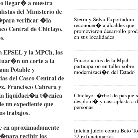
o
llegar�
a
nuestra
listas
del
Ministerio
de
Sierra y Selva Exportadora
�
para
verificar
�la
reconocer� a alcaldes que
sco
Central de
Chiclayo
,
promovieron desarrollo prod
en sus localidades
s
.
a
EPSEL
y la
MPCh
, los
Funcionarios de la Mpch
ctuar�n
un
corte
a la
participaron en taller sobre
gua Potable y
modernizaci�n del Estado
ias
del
Casco
Central de
z
, Francisco Cabrera y
la
liquidaci�n
t�cnica
Chiclayo: �rbol de parque 
desplom� y casi aplasta a 
e un
expediente
que
personas
os
trabajos
.
e
en
aproximadamente
Inician juicio contra Beto To
�
para
recibir
los
22 exfuncionarios