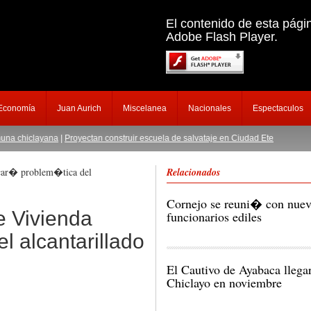
El contenido de esta pági
Adobe Flash Player.
 Economía
Juan Aurich
Miscelanea
Nacionales
Espectaculos
clayana
|
Proyectan construir escuela de salvataje en Ciudad Eten
|
Capturan a suj
icar� problem�tica del
Relacionados
Cornejo se reuni� con nuev
e Vivienda
funcionarios ediles
l alcantarillado
El Cautivo de Ayabaca lleg
Chiclayo en noviembre