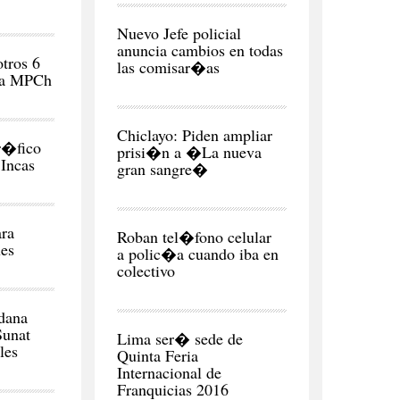
CIUDAD
Nuevo Jefe policial
anuncia cambios en todas
otros 6
las comisar�as
 la MPCh
CIUDAD
Chiclayo: Piden ampliar
r�fico
prisi�n a �La nueva
Incas
gran sangre�
CIUDAD
ra
Roban tel�fono celular
ues
a polic�a cuando iba en
colectivo
NEGOCIOS
Y
dana
ECONOMÍA
Sunat
Lima ser� sede de
les
Quinta Feria
Internacional de
Franquicias 2016