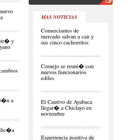
 nuevo
na
MAS NOTICIAS
REGI�N
Comerciantes de
mercado salvan a can y
str� y
sus cinco cachorritos
ayano
CIUDAD
Cornejo se reuni� con
 cambios
nuevos funcionarios
ediles
CIUDAD
si�n a
El Cautivo de Ayabaca
llegar� a Chiclayo en
noviembre
NEGOCIOS
Y
olic�a
ECONOMÍA
Experiencia positiva de