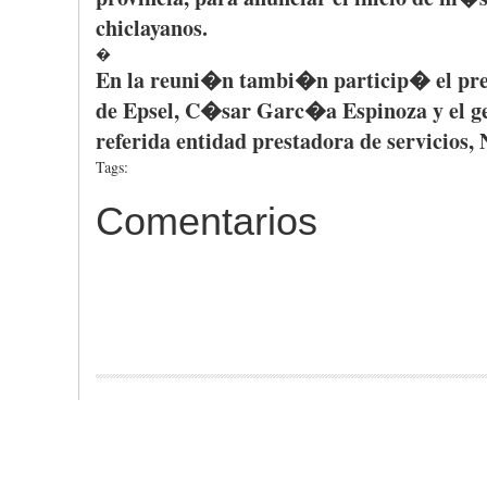
chiclayanos
.
�
En la
reuni�n
tambi�n
particip�
el
pre
de
Epsel
,
C�sar
Garc�a
Espinoza y el
g
referida
entidad
prestadora
de
servicios
,
Tags:
Comentarios