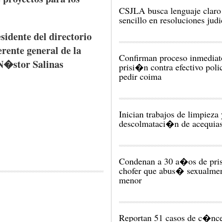
CSJLA busca lenguaje claro
sencillo en resoluciones judi
sidente
del
directorio
erente
general de la
Confirman proceso inmediat
N�stor
Salinas
prisi�n contra efectivo polic
pedir coima
Inician trabajos de limpieza 
descolmataci�n de acequia
Condenan a 30 a�os de pri
chofer que abus� sexualmen
menor
Reportan 51 casos de c�nc