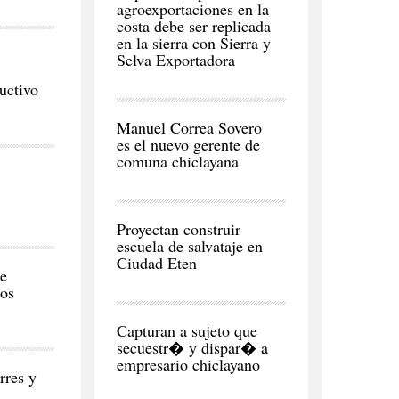
agroexportaciones en la
costa debe ser replicada
en la sierra con Sierra y
Selva Exportadora
uctivo
CIUDAD
Manuel Correa Sovero
es el nuevo gerente de
comuna chiclayana
REGI�N
Proyectan construir
escuela de salvataje en
Ciudad Eten
se
dos
CIUDAD
Capturan a sujeto que
secuestr� y dispar� a
empresario chiclayano
rres y