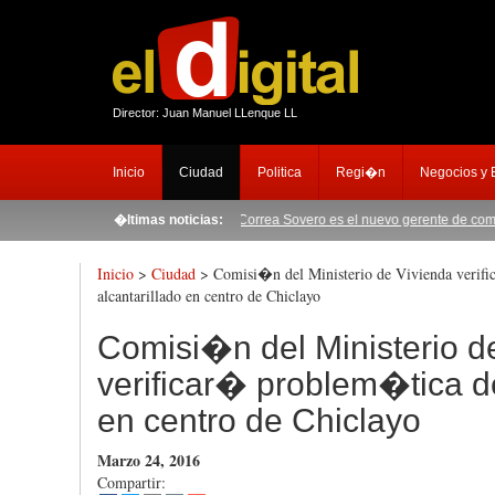
Director: Juan Manuel LLenque LL
Inicio
Ciudad
Politica
Regi�n
Negocios y
ra y Selva Exportadora
�ltimas noticias:
|
Manuel Correa Sovero es el nuevo gerente de comuna chi
Inicio
>
Ciudad
> Comisi�n del Ministerio de Vivienda verif
alcantarillado en centro de Chiclayo
Comisi�n del Ministerio d
verificar� problem�tica de
en centro de Chiclayo
Marzo 24, 2016
Compartir: