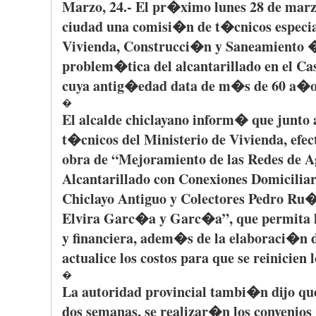
Marzo
, 24.- El
pr�ximo
lunes
28 de
marz
ciudad
una
comisi�n
de
t�cnicos
especia
Vivienda
,
Construcci�n
y
Saneamiento
problem�tica
del
alcantarillado
en el
Ca
cuya
antig�edad
data de
m�s
de 60
a�o
�
El
alcalde
chiclayano
inform�
que
junto
t�cnicos
del
Ministerio
de
Vivienda
,
efe
obra
de
“Mejoramiento
de
las
Redes
de A
Alcantarillado
con
Conexiones
Domiciliar
Chiclayo
Antiguo
y
Colectores
Pedro
Ru�
Elvira
Garc�a
y
Garc�a”
,
que
permita
y
financiera
,
adem�s
de la
elaboraci�n
d
actualice
los
costos
para
que
se
reinicien
l
�
La
autoridad
provincial
tambi�n
dijo
qu
dos
semanas
, se
realizar�n
los
convenios