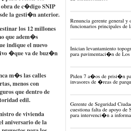
a
obra
de
c�digo
SNIP
sde
la
gesti�n
anterior.
Renuncia gerente general y 
funcionarios principales de
estinar
los 12
millones
no
que
adem�s
ue
indique
el
nuevo
Inician levantamiento topog
ivo
�
que
va
de
buz�n
para pavimentaci�n de Los 
nca
m�s
las
calles
Piden 7 a�os de prisi�n pa
invasores de �reas de parq
rtas
,
menos
con
eguros
que
dentro
de
toridad
edil
.
Gerente de Seguridad Ciuda
cuestiona falta de apoyo de 
nistro
de
vivienda
para intervenci�n a informa
el
aniversario
de la
s
proyectos
para
los