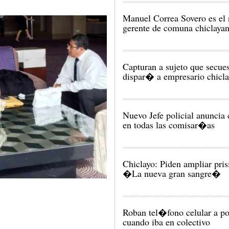
Manuel Correa Sovero es el
gerente de comuna chiclaya
Capturan a sujeto que secue
dispar� a empresario chicl
Nuevo Jefe policial anuncia
en todas las comisar�as
Chiclayo: Piden ampliar pri
�La nueva gran sangre�
Roban tel�fono celular a p
cuando iba en colectivo