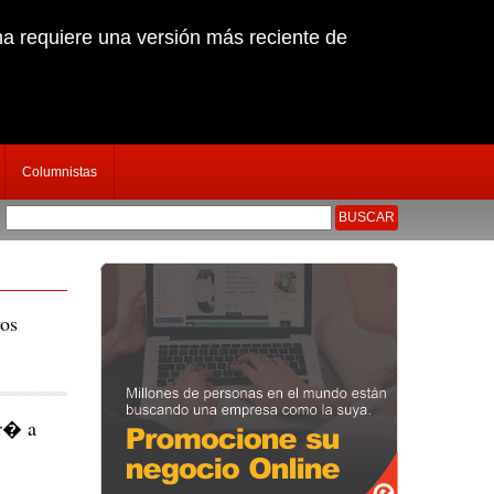
na requiere una versión más reciente de
Columnistas
eto que secuestr� y dispar� a empresario chiclayano
|
Nuevo Jefe policial anunc
os
ar� a