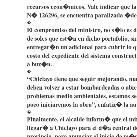
recursos
econ�micos
. Vale
indicar
que
l
N� 126296, se
encuentra
paralizada
�
de
�
El
compromiso
del
ministro
, no
s�lo
es
d
de soles
que
est�n
en
dicho
portafolio
,
si
entregar�n
un
adicional
para
cubrir
lo
q
costo
del
expediente
del
sistema
construct
a
buz�n
.
�
“Chiclayo
tiene
que
seguir
mejorando
,
nu
deben
volver
a
estar
bombardeadas
o
abie
problemas
medio
ambientales
,
estamos
s
poco
iniciaremos
la
obra”
,
enfatiz�
la
au
�
Finalmente
, el
alcalde
inform�
que
el
mi
llegar�
a
Chiclayo
para
el
d�a
central d
provincia
,
para
anunciar
el
inicio
de
m�