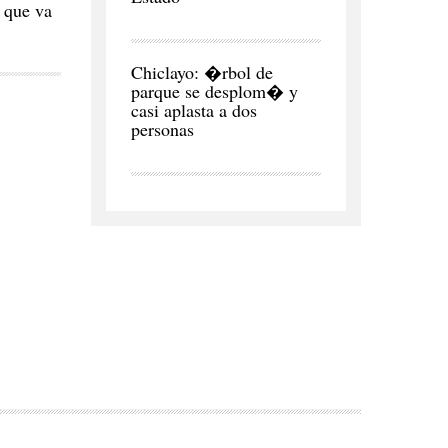
 que va
CIUDAD
Chiclayo: �rbol de
parque se desplom� y
casi aplasta a dos
personas