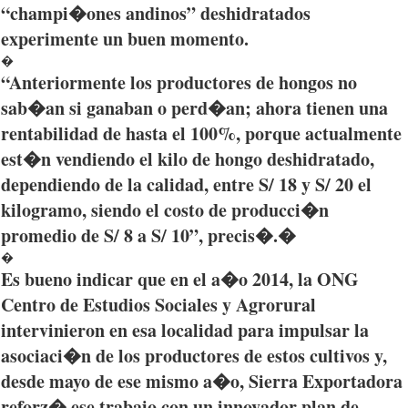
“champi�ones
andinos”
deshidratados
experimente
un
buen
momento
.
�
“Anteriormente
los
productores
de
hongos
no
sab�an
si
ganaban
o
perd�an
;
ahora
tienen
una
rentabilidad
de
hasta
el 100%,
porque
actualmente
est�n
vendiendo
el kilo de
hongo
deshidratado
,
dependiendo
de la
calidad
,
entre
S/ 18 y S/ 20 el
kilogramo
,
siendo
el
costo
de
producci�n
promedio
de S/ 8 a S/ 10”,
precis�
.�
�
Es
bueno
indicar
que
en el
a�o
2014, la
ONG
Centro de
Estudios
Sociales
y
Agrorural
intervinieron
en
esa
localidad
para
impulsar
la
asociaci�n
de los
productores
de
estos
cultivos
y,
desde
mayo de
ese
mismo
a�o
, Sierra
Exportadora
reforz�
ese
trabajo
con un
innovador
plan de