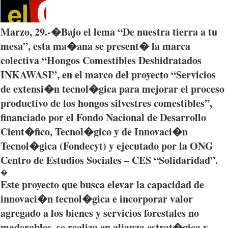
Marzo
, 29.-�
Bajo
el
lema
“De
nuestra
tierra
a
tu
mesa”,
esta
ma�ana
se
present�
la
marca
colectiva
“Hongos
Comestibles
Deshidratados
INKAWASI”
, en el
marco
del
proyecto
“Servicios
de
extensi�n
tecnol�gica
para
mejorar
el
proceso
productivo
de los
hongos
silvestres
comestibles”,
financiado
por
el
Fondo
Nacional
de
Desarrollo
Cient�fico
,
Tecnol�gico
y de
Innovaci�n
Tecnol�gica
(
Fondecyt
) y
ejecutado
por
la
ONG
Centro de
Estudios
Sociales
–
CES
“Solidaridad”
.
�
Este
proyecto
que
busca
elevar
la
capacidad
de
innovaci�n
tecnol�gica
e
incorporar
valor
agregado
a los
bienes
y
servicios
forestales
no
maderables
, se
realiza
en
alianza
estrat�gica
y