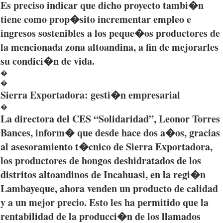
Es
preciso
indicar
que
dicho
proyecto
tambi�n
tiene
como
prop�sito
incrementar
empleo
e
ingresos
sostenibles
a los
peque�os
productores
de
la
mencionada
zona
altoandina
, a fin de
mejorarles
su
condici�n
de
vida
.
�
�
Sierra
Exportadora
:
gesti�n
empresarial
�
La
directora
del
CES
“Solidaridad”
,
Leonor
Torres
Bances
,
inform�
que
desde
hace
dos
a�os
,
gracias
al
asesoramiento
t�cnico
de Sierra
Exportadora
,
los
productores
de
hongos
deshidratados
de los
distritos
altoandinos
de
Incahuasi
, en la
regi�n
Lambayeque
,
ahora
venden
un
producto
de
calidad
y a un
mejor
precio
.
Esto
les ha
permitido
que
la
rentabilidad
de la
producci�n
de los
llamados