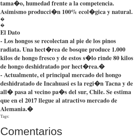
tama�o
,
humedad
frente
a la
competencia
.
Asimismo
producci�n
100%
ecol�gica
y natural.
�
�
El
Dato
- Los
hongos
se
recolectan
al pie de los
pinos
radiata
.
Una
hect�rea
de
bosque
produce 1.000
kilos de
hongo
fresco y de
estos
s�lo
rinde
80 kilos
de
hongo
deshidratado
por
hect�rea
.�
-
Actualmente
, el principal
mercado
del
hongo
deshidratado
de
Incahuasi
es
la
regi�n
Tacna
y de
all�
pasa
al
vecino
pa�s
del
sur
, Chile. Se
estima
que
en el 2017
llegue
al
atractivo
mercado
de
Alemania
.�
Tags:
Comentarios