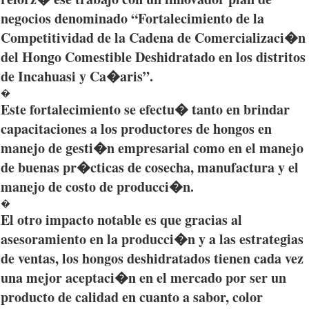
negocios
denominado
“Fortalecimiento
de la
Competitividad
de la
Cadena
de
Comercializaci�n
del
Hongo
Comestible
Deshidratado
en los
distritos
de
Incahuasi
y
Ca�aris”
.
�
Este
fortalecimiento
se
efectu�
tanto
en
brindar
capacitaciones
a los
productores
de
hongos
en
manejo
de
gesti�n
empresarial
como
en el
manejo
de
buenas
pr�cticas
de
cosecha
,
manufactura
y el
manejo
de
costo
de
producci�n
.
�
El
otro
impacto
notable
es
que
gracias
al
asesoramiento
en la
producci�n
y a
las
estrategias
de
ventas
, los
hongos
deshidratados
tienen
cada
vez
una
mejor
aceptaci�n
en el
mercado
por
ser
un
producto
de
calidad
en
cuanto
a
sabor
, color