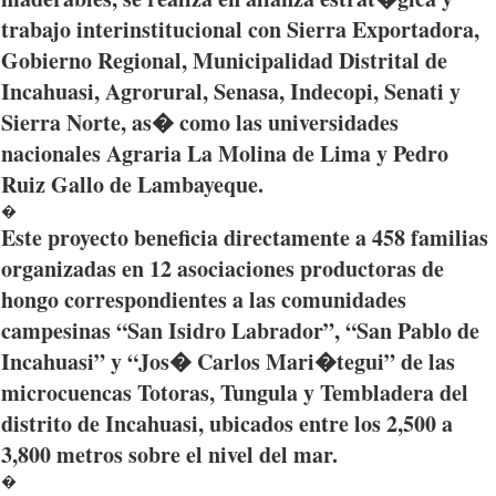
trabajo
interinstitucional
con Sierra
Exportadora
,
Gobierno
Regional,
Municipalidad
Distrital
de
Incahuasi
,
Agrorural
,
Senasa
,
Indecopi
,
Senati
y
Sierra Norte,
as�
como
las
universidades
nacionales
Agraria
La Molina de Lima y Pedro
Ruiz Gallo de
Lambayeque
.
�
Este
proyecto
beneficia
directamente
a 458
familias
organizadas
en 12
asociaciones
productoras
de
hongo
correspondientes
a
las
comunidades
campesinas
“San
Isidro
Labrador”, “San Pablo de
Incahuasi”
y
“Jos�
Carlos
Mari�tegui”
de
las
microcuencas
Totoras
,
Tungula
y
Tembladera
del
distrito
de
Incahuasi
,
ubicados
entre
los 2,500 a
3,800 metros
sobre
el
nivel
del mar.
�