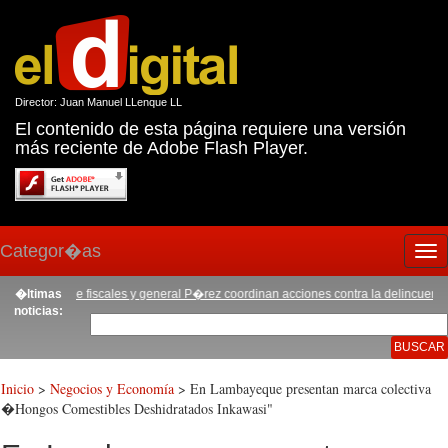
Director: Juan Manuel LLenque LL
El contenido de esta página requiere una versión
más reciente de Adobe Flash Player.
Categor�as
Tog
nav
enta de fiscales y general P�rez coordinan acciones contra la delincuencia
�ltimas
|
Fami
noticias:
Inicio
>
Negocios y Economía
> En Lambayeque presentan marca colectiva
�Hongos Comestibles Deshidratados Inkawasi"