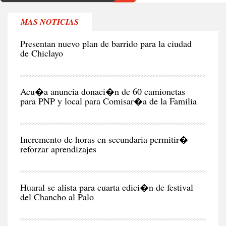
MAS NOTICIAS
CIU
Presentan nuevo plan de barrido para la ciudad
de Chiclayo
POL
Acu�a anuncia donaci�n de 60 camionetas
para PNP y local para Comisar�a de la Familia
CIU
Incremento de horas en secundaria permitir�
reforzar aprendizajes
NEG
Y
EC
Huaral se alista para cuarta edici�n de festival
del Chancho al Palo