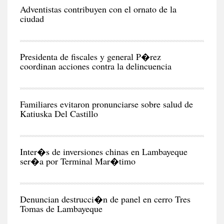
CIU
Adventistas contribuyen con el ornato de la
ciudad
CIU
Presidenta de fiscales y general P�rez
coordinan acciones contra la delincuencia
CIU
Familiares evitaron pronunciarse sobre salud de
Katiuska Del Castillo
POL
Inter�s de inversiones chinas en Lambayeque
ser�a por Terminal Mar�timo
CIU
Denuncian destrucci�n de panel en cerro Tres
Tomas de Lambayeque