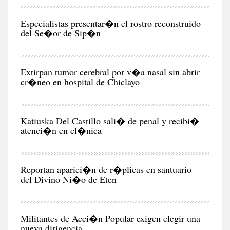
RE
Especialistas presentar�n el rostro reconstruido
del Se�or de Sip�n
CIU
Extirpan tumor cerebral por v�a nasal sin abrir
cr�neo en hospital de Chiclayo
CIU
Katiuska Del Castillo sali� de penal y recibi�
atenci�n en cl�nica
RE
Reportan aparici�n de r�plicas en santuario
del Divino Ni�o de Eten
POL
Militantes de Acci�n Popular exigen elegir una
nueva dirigencia