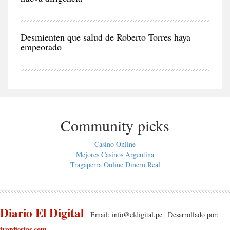
CIU
Desmienten que salud de Roberto Torres haya
empeorado
Community picks
Casino Online
Mejores Casinos Argentina
Tragaperra Online Dinero Real
Diario El Digital
Email:
info@eldigital.pe
| Desarrollado por:
ivanfiestas.com