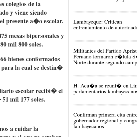
es
colegios
de la
ado
y
viene
siendo
el
presente
a�o
escolar
.
Lambayeque: Critican
enfrentamiento de autoridad
75 mesas
bipersonales
y
80 mil 800 soles.
Militantes del Partido Aprist
Peruano formaron c�lula S
66
bienes
conformados
Norte durante segundo cam
,
para
la
cual
se
destin�
H. Acu�a se reuni� en Li
iario
escolar
recibi�
el
parlamentarios lambayecano
�
51 mil 177 soles.
Confirman primera cita entr
gobernador regional y congr
lambayecanos
nos
a
cuidar
la