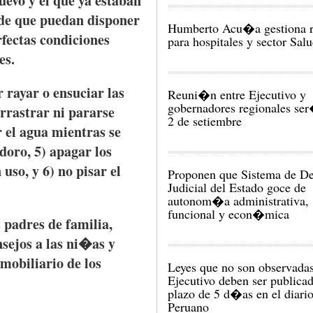
uevo
y el
que
ya
estaban
 de
que
puedan
disponer
Humberto Acu�a gestiona r
rfectas
condiciones
para hospitales y sector Sal
es
.
r
rayar
o
ensuciar
las
Reuni�n entre Ejecutivo y
gobernadores regionales ser
rrastrar
ni
pararse
2 de setiembre
r
el
agua
mientras
se
odoro
, 5)
apagar
los
n
uso
, y 6) no
pisar
el
Proponen que Sistema de De
Judicial del Estado goce de
autonom�a administrativa,
funcional y econ�mica
s padres de
familia
,
nsejos
a
las
ni�as
y
mobiliario
de los
Leyes que no son observadas
Ejecutivo deben ser publica
plazo de 5 d�as en el diario
Peruano