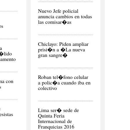
CIUDAD
Nuevo Jefe policial
anuncia cambios en todas
las comisar�as
es
CIUDAD
Chiclayo: Piden ampliar
a
prisi�n a �La nueva
�lido
gran sangre�
pamento
CIUDAD
Roban tel�fono celular
ma con
a polic�a cuando iba en
s
colectivo
NEGOCIOS
Y
ECONOMÍA
e
Lima ser� sede de
esistas
Quinta Feria
Internacional de
Franquicias 2016