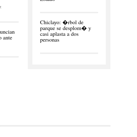
z
CIUDAD
Chiclayo: �rbol de
parque se desplom� y
uncian
casi aplasta a dos
o ante
personas