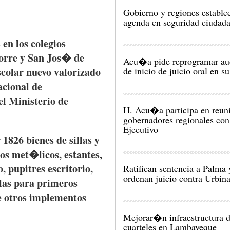
Gobierno y regiones establ
agenda en seguridad ciudad
s
en los
colegios
orre y San
Jos�
de
Acu�a pide reprogramar au
scolar
nuevo
valorizado
de inicio de juicio oral en s
cional
de
del
Ministerio
de
H. Acu�a participa en reu
gobernadores regionales con
Ejecutivo
r
1826
bienes
de
sillas
y
os
met�licos
,
estantes
,
o
,
pupitres
escritorio
,
Ratifican sentencia a Palma 
ordenan juicio contra Urbin
las
para
primeros
e
otros
implementos
Mejorar�n infraestructura 
cuarteles en Lambayeque