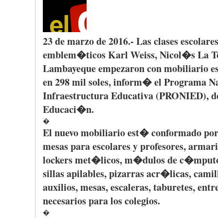
23 de
marzo
de 2016.- Las
clases
escolare
emblem�ticos
Karl Weiss,
Nicol�s
La T
Lambayeque
empezaron
con
mobiliario
e
en 298 mil soles,
inform�
el
Programa
Na
Infraestructura
Educativa
(
PRONIED
), 
Educaci�n
.
�
El
nuevo
mobiliario
est�
conformado
po
mesas
para
escolares
y
profesores
,
armari
lockers
met�licos
,
m�dulos
de
c�mput
sillas
apilables
,
pizarras
acr�licas
,
camil
auxilios
, mesas,
escaleras
,
taburetes
,
entr
necesarios
para
los
colegios
.
�