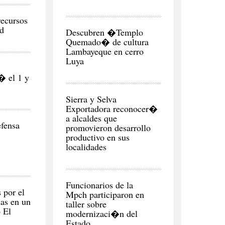
ecursos
REGI�N
ud
Descubren �Templo
Quemado� de cultura
Lambayeque en cerro
Luya
� el 1 y
CIUDAD
Sierra y Selva
Exportadora reconocer�
a alcaldes que
fensa
promovieron desarrollo
productivo en sus
localidades
CIUDAD
Funcionarios de la
 por el
Mpch participaron en
das en un
taller sobre
 El
modernizaci�n del
Estado