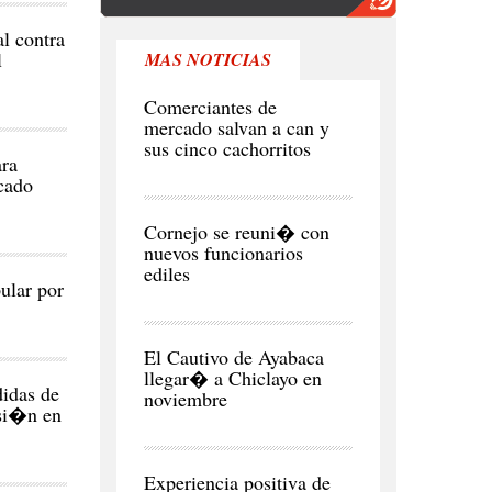
al contra
l
MAS NOTICIAS
REGI�N
Comerciantes de
mercado salvan a can y
sus cinco cachorritos
ara
cado
CIUDAD
Cornejo se reuni� con
nuevos funcionarios
ediles
ular por
CIUDAD
El Cautivo de Ayabaca
llegar� a Chiclayo en
idas de
noviembre
rsi�n en
NEGOCIOS
Y
ECONOMÍA
Experiencia positiva de