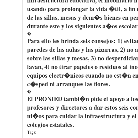
infraestructura
educativa
, el
mobiliario
n
usando
para
prolongar
la
vida
�til
, a fin
de
las
sillas
, mesas y
dem�s
bienes
en pe
durante
este
y los
siguientes
a�os
escolar
�
Para
ello
les
brinda
seis
consejos
: 1)
evita
paredes
de
las
aulas
y
las
pizarras
, 2) no
a
sobre
las
sillas
y mesas, 3) no
desperdicia
lavan
, 4) no
tirar
papeles
o
residuos
al
in
equipos
electr�nicos
cuando
no
est�n
e
c�sped
ni
arranques
las
flores
.
�
El
PRONIED
tambi�n
pide
el
apoyo
a lo
profesores
y
directores
a
dar
estos
seis
co
ni�os
para
cuidar
la
infraestructura
y el
colegios
estatales
.
Tags: