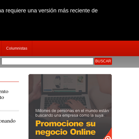
na requiere una versión más reciente de
Columnistas
iudad Eten
|
Capturan a sujeto que secuestr� y dispar� a empresario chiclayano
|
ento
to
ionando