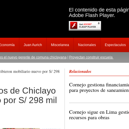
El contenido de esta pági
Adobe Flash Player.
 Economía
Juan Aurich
Miscelanea
Nacionales
Espectaculos
vo gerente de comuna chiclayana
|
Proyectan construir escuela de salvataje en C
ibieron mobiliario nuevo por S/ 298
Relacionados
Cornejo gestiona financiami
os de Chiclayo
para proyectos de saneamien
Cornejo sigue en Lima gest
recursos para obras