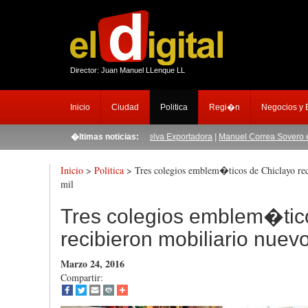
Director: Juan Manuel LLenque LL
Inicio
Ciudad
Politica
Regi�n
Negocios y
cada en la sierra con Sierra y Selva Exportadora
�ltimas noticias:
|
Manuel Correa Sovero es el nue
Inicio
>
Politica
> Tres colegios emblem�ticos de Chiclayo rec
Tres colegios emblem�tic
Marzo 24, 2016
Compartir: