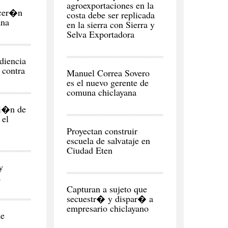
agroexportaciones en la
ecer�n
costa debe ser replicada
ana
en la sierra con Sierra y
Selva Exportadora
diencia
CIUDAD
u contra
Manuel Correa Sovero
es el nuevo gerente de
comuna chiclayana
ni�n de
 el
REGI�N
Proyectan construir
escuela de salvataje en
Ciudad Eten
y
a
CIUDAD
Capturan a sujeto que
secuestr� y dispar� a
empresario chiclayano
de