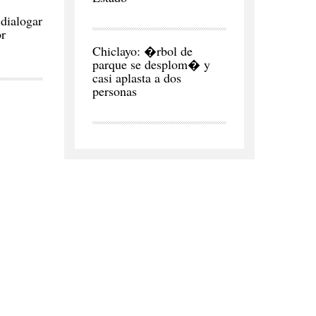
 dialogar
or
CIUDAD
Chiclayo: �rbol de
parque se desplom� y
casi aplasta a dos
personas