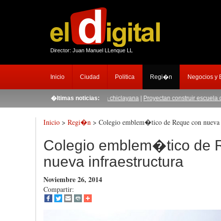
Director: Juan Manuel LLenque LL
Inicio
Ciudad
Politica
Regi�n
Negocios y
es el nuevo gerente de comuna chiclayana
�ltimas noticias:
|
Proyectan construir escuela de salvat
Inicio
>
Regi�n
> Colegio emblem�tico de Reque con nueva i
Colegio emblem�tico de 
nueva infraestructura
Noviembre 26, 2014
Compartir: