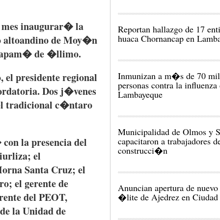
 mes inaugurar� la
Reportan hallazgo de 17 enti
huaca Chornancap en Lamb
�o altoandino de Moy�n
e Sapam� de �llimo.
Inmunizan a m�s de 70 mil
 el presidente regional
personas contra la influenza
ordatoria. Dos j�venes
Lambayeque
el tradicional c�ntaro
Municipalidad de Olmos y S
 con la presencia del
capacitaron a trabajadores d
construcci�n
urliza; el
Horna Santa Cruz; el
o; el gerente de
Anuncian apertura de nuevo 
erente del PEOT,
�lite de Ajedrez en Ciudad
 de la Unidad de