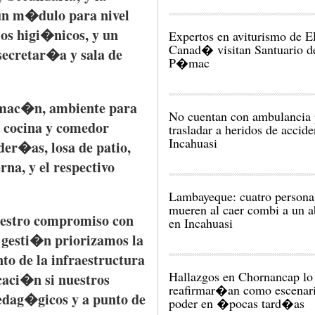
, un m�dulo
para
nivel
ios higi�nicos, y un
Expertos en aviturismo de 
Canad� visitan Santuario d
ecretar�a y sala de
P�mac
almac�n, ambiente
para
No cuentan con ambulancia 
, cocina y comedor
trasladar a heridos de accide
Incahuasi
der�as, losa de patio,
rna, y el respectivo
Lambayeque: cuatro persona
mueren al caer combi a un 
estro compromiso con
en Incahuasi
 gesti�n priorizamos la
to de la infraestructura
Hallazgos en Chornancap lo
aci�n si nuestros
reafirmar�an como escenar
pedag�gicos y a punto de
poder en �pocas tard�as