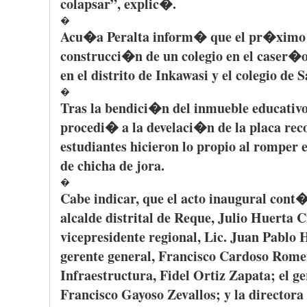
colapsar”, explic�.
�
Acu�a Peralta inform� que el pr�ximo
construcci�n de un colegio en el caser
en el distrito de Inkawasi y el colegio d
�
Tras la bendici�n del inmueble educativo,
procedi� a la develaci�n de la placa rec
estudiantes hicieron lo propio al romper 
de chicha de jora.
�
Cabe indicar, que el acto inaugural cont�
alcalde distrital de Reque, Julio Huerta Ci
vicepresidente regional, Lic. Juan Pablo 
gerente general, Francisco Cardoso Romer
Infraestructura, Fidel Ortiz Zapata; el g
Francisco Gayoso Zevallos; y la directora