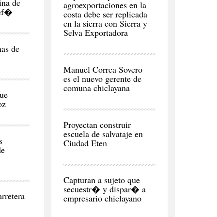
ina de
agroexportaciones en la
sef�
costa debe ser replicada
en la sierra con Sierra y
Selva Exportadora
mas de
CIUDAD
Manuel Correa Sovero
es el nuevo gerente de
comuna chiclayana
ue
oz
REGI�N
Proyectan construir
escuela de salvataje en
s
Ciudad Eten
de
CIUDAD
Capturan a sujeto que
secuestr� y dispar� a
rretera
empresario chiclayano