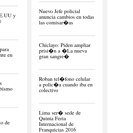
CIUDAD
Nuevo Jefe policial
EE.UU y
anuncia cambios en todas
e
las comisar�as
CIUDAD
Chiclayo: Piden ampliar
para
prisi�n a �La nueva
nte en
gran sangre�
CIUDAD
Roban tel�fono celular
s
a polic�a cuando iba en
abismo
colectivo
NEGOCIOS
Y
ECONOMÍA
Lima ser� sede de
Quinta Feria
io de
Internacional de
Franquicias 2016