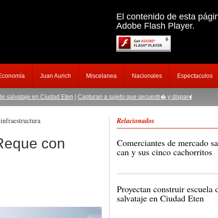
El contenido de esta pági
Adobe Flash Player.
 Economía
Juan Aurich
Miscelanea
Nacionales
Espectaculos
aje en Ciudad Eten
|
Capturan a sujeto que secuestr� y dispar� a empresario chi
nfraestructura
Relacionados
Reque con
Comerciantes de mercado sa
can y sus cinco cachorritos
Proyectan construir escuela 
salvataje en Ciudad Eten