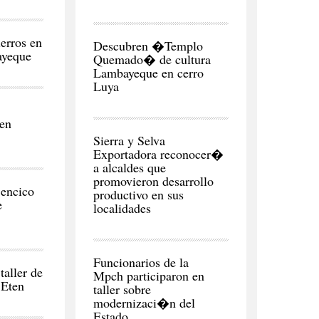
REGI�N
erros en
Descubren �Templo
ayeque
Quemado� de cultura
Lambayeque en cerro
Luya
 en
CIUDAD
Sierra y Selva
Exportadora reconocer�
a alcaldes que
promovieron desarrollo
encico
productivo en sus
e
localidades
CIUDAD
Funcionarios de la
taller de
Mpch participaron en
 Eten
taller sobre
modernizaci�n del
Estado