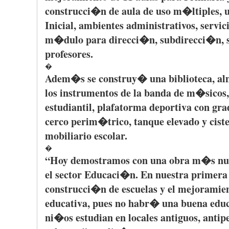
construcci�n
de aula de uso m�ltiples
Inicial
,
ambientes
administrativos, servic
m�dulo
para
direcci�n, subdirecci�n, s
profesores.
�
Adem�s se construy�
una
biblioteca, 
los instrumentos de la banda de m�sicos
estudiantil
, plafatorma deportiva con gra
cerco perim�trico, tanque elevado y ciste
mobiliario escolar.
�
“Hoy demostramos con una obra m�s nu
el sector Educaci�n. En nuestra primera
construcci�n de escuelas y el mejoramien
educativa, pues no habr� una buena educ
ni�os estudian en locales antiguos, anti