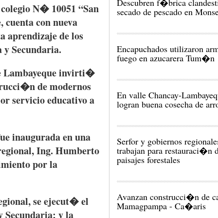
Descubren f�brica clandest
colegio
N� 10051 “San
secado de pescado en Mon
e
,
cuenta
con
nueva
za
aprendizaje
de los
a
y
Secundaria
.
Encapuchados utilizaron ar
fuego en azucarera Tum�n
e
Lambayeque
invirti�
trucci�n
de
modernos
En valle Chancay-Lambayeq
or
servicio
educativo
a
logran buena cosecha de arr
fue
inaugurada
en
una
Serfor y gobiernos regionale
egional,
Ing
.
Humberto
trabajan para restauraci�n 
paisajes forestales
imiento
por
la
Avanzan construcci�n de ca
egional, se ejecut� el
Mamagpampa - Ca�aris
y
Secundaria
; y la