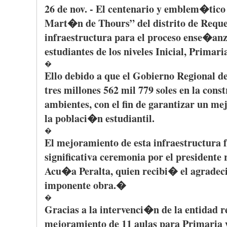
26 de
nov
. - El
centenario
y
emblem�tico
Mart�n
de
Thours”
del
distrito
de
Requ
infraestructura
para
el
proceso
ense�an
estudiantes
de los
niveles
Inicial
,
Primari
�
Ello
debido
a
que
el
Gobierno
Regional d
tres
millones
562 mil 779 soles en la
cons
ambientes
, con el fin de
garantizar
un
mej
la
poblaci�n
estudiantil
.
�
El
mejoramiento
de
esta
infraestructura
significativa
ceremonia
por
el
presidente
r
Acu�a
Peralta
,
quien
recibi�
el
agradec
imponente
obra
.�
�
Gracias a la intervenci�n de la entidad r
mejoramiento
de 11 aulas
para
Primaria