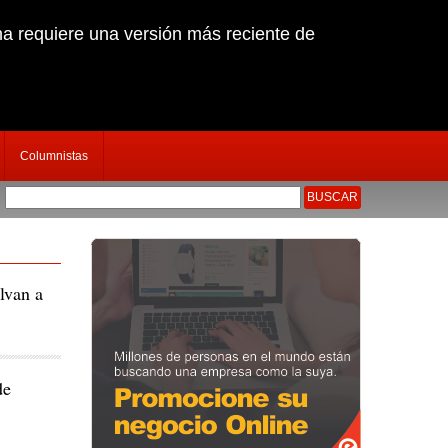
na requiere una versión más reciente de
Columnistas
clayano
|
Nuevo Jefe policial anuncia cambios en todas las comisar�as
|
Chiclayo
lvan a
de