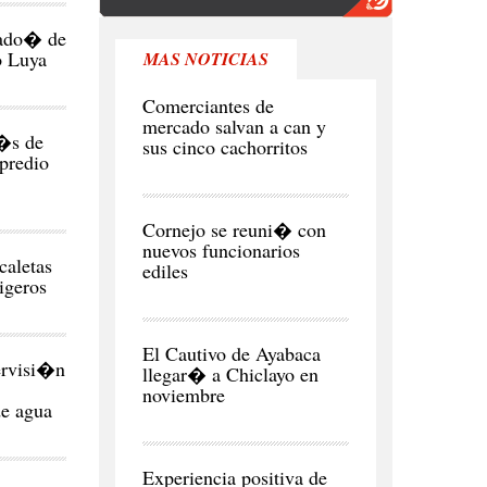
ado� de
o Luya
MAS NOTICIAS
REGI�N
Comerciantes de
mercado salvan a can y
�s de
sus cinco cachorritos
 predio
CIUDAD
Cornejo se reuni� con
nuevos funcionarios
caletas
ediles
igeros
CIUDAD
El Cautivo de Ayabaca
ervisi�n
llegar� a Chiclayo en
noviembre
de agua
NEGOCIOS
Y
ECONOMÍA
Experiencia positiva de