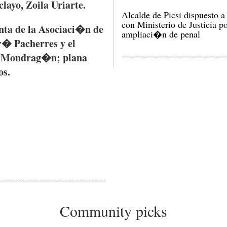
ayo, Zoila Uriarte.
Alcalde de Picsi dispuesto a
con Ministerio de Justicia p
nta de la Asociaci�n de
ampliaci�n de penal
r� Pacherres y el
ez Mondrag�n; plana
os.
Community picks