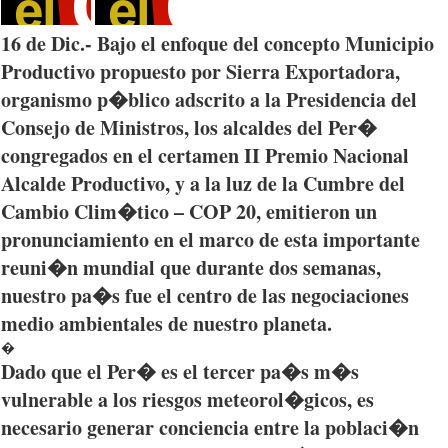
16 de
Dic
.-
Bajo
el
enfoque
del
concepto
Municipio
Productivo
propuesto
por
Sierra
Exportadora
,
organismo
p�blico
adscrito
a la
Presidencia
del
Consejo
de
Ministros
, los
alcaldes
del
Per�
congregados
en el
certamen
II
Premio
Nacional
Alcalde
Productivo
, y a la
luz
de la
Cumbre
del
Cambio
Clim�tico
– COP 20,
emitieron
un
pronunciamiento
en el
marco
de
esta
importante
reuni�n
mundial
que
durante
dos
semanas
,
nuestro
pa�s
fue
el
centro
de
las
negociaciones
medio
ambientales
de
nuestro
planeta
.
�
Dado
que
el
Per�
es
el
tercer
pa�s
m�s
vulnerable a los
riesgos
meteorol�gicos
,
es
necesario
generar
conciencia
entre
la
poblaci�n