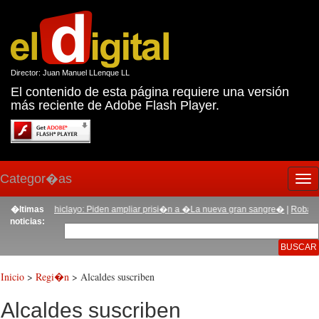
Director: Juan Manuel LLenque LL
El contenido de esta página requiere una versión
más reciente de Adobe Flash Player.
Categor�as
Tog
nav
�as
|
�ltimas
Chiclayo: Piden ampliar prisi�n a �La nueva gran sangre�
|
Roban tel�fono
noticias:
Inicio
>
Regi�n
> Alcaldes suscriben
Alcaldes suscriben