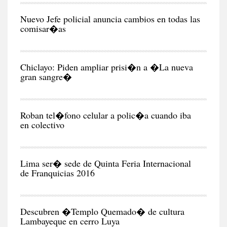
CIU
Nuevo Jefe policial anuncia cambios en todas las
comisar�as
CIU
Chiclayo: Piden ampliar prisi�n a �La nueva
gran sangre�
CIU
Roban tel�fono celular a polic�a cuando iba
en colectivo
NEG
Y
EC
Lima ser� sede de Quinta Feria Internacional
de Franquicias 2016
RE
Descubren �Templo Quemado� de cultura
Lambayeque en cerro Luya