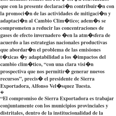
que con la presente declaraci�n contribuir�n con
la promoci�n de las actividades de mitigaci�n y
adaptaci�n al Cambio Clim�tico; adem�s se
comprometen a reducir las concentraciones de
gases de efecto invernadero �en la atm�sfera de
acuerdo a las estrategias nacionales productivas
que abordar�n el problema de las emisiones
t�xicas �y adaptabilidad a los �impactos del
cambio clim�tico, “con una clara visi�n
prospectiva que nos permitir� generar nuevos
recursos”, precis� el presidente de Sierra
Exportadora, Alfonso Vel�squez Tuesta.
�
“El compromiso de Sierra Exportadora es trabajar
conjuntamente con los municipios provinciales y
distritales, dentro de la institucionalidad de la