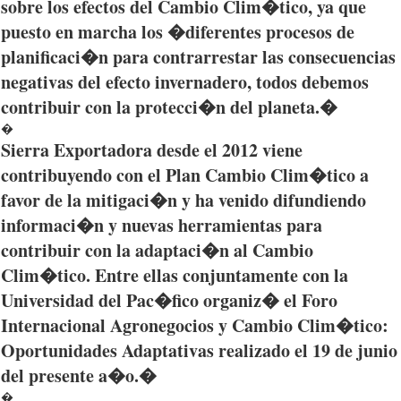
sobre
los
efectos
del
Cambio
Clim�tico
,
ya
que
puesto
en
marcha
los �
diferentes
procesos
de
planificaci�n
para
contrarrestar
las
consecuencias
negativas
del
efecto
invernadero
,
todos
debemos
contribuir
con la
protecci�n
del
planeta
.�
�
Sierra
Exportadora
desde el 2012 viene
contribuyendo con el Plan
Cambio
Clim�tico
a
favor de la mitigaci�n y ha venido difundiendo
informaci�n y nuevas herramientas
para
contribuir
con la adaptaci�n al
Cambio
Clim�tico
. Entre ellas conjuntamente con la
Universidad del Pac�fico organiz� el Foro
Internacional Agronegocios y
Cambio
Clim�tico
:
Oportunidades Adaptativas realizado el 19 de junio
del presente a�o.�
�