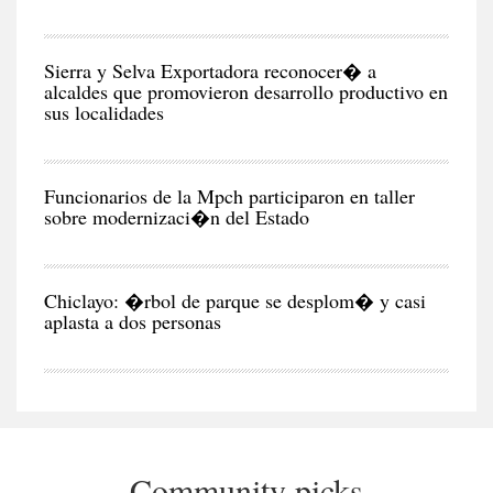
CIU
Sierra y Selva Exportadora reconocer� a
alcaldes que promovieron desarrollo productivo en
sus localidades
CIU
Funcionarios de la Mpch participaron en taller
sobre modernizaci�n del Estado
CIU
Chiclayo: �rbol de parque se desplom� y casi
aplasta a dos personas
Community picks