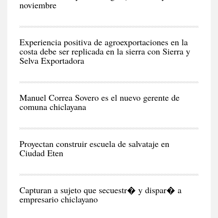
noviembre
NEG
Y
EC
Experiencia positiva de agroexportaciones en la
costa debe ser replicada en la sierra con Sierra y
Selva Exportadora
CIU
Manuel Correa Sovero es el nuevo gerente de
comuna chiclayana
RE
Proyectan construir escuela de salvataje en
Ciudad Eten
CIU
Capturan a sujeto que secuestr� y dispar� a
empresario chiclayano