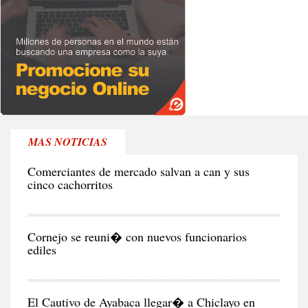
MAS NOTICIAS
RE
Comerciantes de mercado salvan a can y sus
cinco cachorritos
CIU
Cornejo se reuni� con nuevos funcionarios
ediles
CIU
El Cautivo de Ayabaca llegar� a Chiclayo en