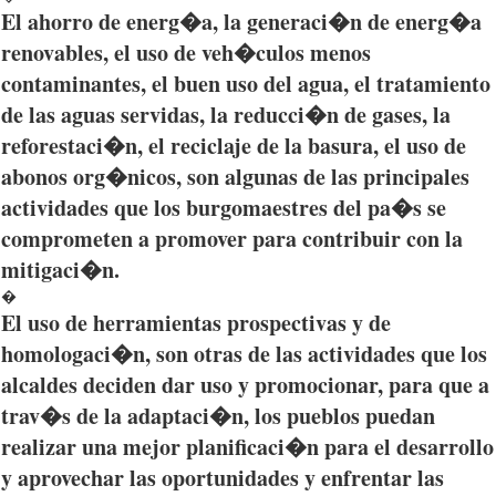
El ahorro de energ�a, la generaci�n de energ�a
renovables, el uso de veh�culos menos
contaminantes, el buen uso del agua, el tratamiento
de
las
aguas servidas, la reducci�n de gases, la
reforestaci�n, el reciclaje de la basura, el uso de
abonos org�nicos, son algunas de
las
principales
actividades
que
los burgomaestres del
pa�s
se
comprometen a promover
para
contribuir
con la
mitigaci�n.
�
El uso de herramientas prospectivas y de
homologaci�n, son otras de las actividades que los
alcaldes deciden dar uso y promocionar, para que a
trav�s de la adaptaci�n, los pueblos puedan
realizar una mejor planificaci�n para el desarrollo
y aprovechar las oportunidades y enfrentar las