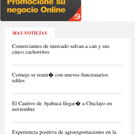
MAS NOTICIAS
RE
Comerciantes de mercado salvan a can y sus
cinco cachorritos
CIU
Cornejo se reuni� con nuevos funcionarios
ediles
CIU
El Cautivo de Ayabaca llegar� a Chiclayo en
noviembre
NEG
Y
EC
Experiencia positiva de agroexportaciones en la