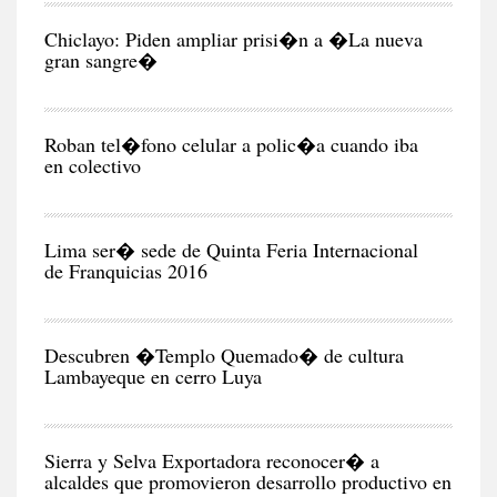
CIU
Chiclayo: Piden ampliar prisi�n a �La nueva
gran sangre�
CIU
Roban tel�fono celular a polic�a cuando iba
en colectivo
NEG
Y
EC
Lima ser� sede de Quinta Feria Internacional
de Franquicias 2016
RE
Descubren �Templo Quemado� de cultura
Lambayeque en cerro Luya
CIU
Sierra y Selva Exportadora reconocer� a
alcaldes que promovieron desarrollo productivo en