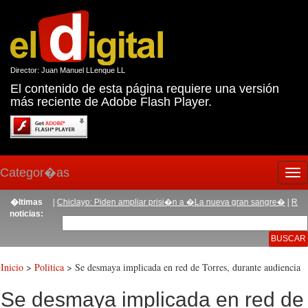
Director: Juan Manuel LLenque LL
El contenido de esta página requiere una versión
más reciente de Adobe Flash Player.
Categor�as
Tog
nav
isar�as
�ltimas
|
Chiclayo: Piden ampliar prisi�n a �La nueva gran sangre�
|
Roban tel�
noticias:
Inicio
>
Politica
> Se desmaya implicada en red de Torres, durante audiencia
Se desmaya implicada en red de