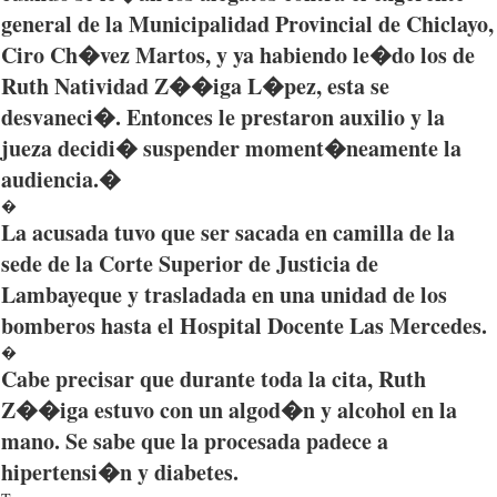
general de la
Municipalidad
Provincial de
Chiclayo
,
Ciro
Ch�vez
Martos
, y
ya
habiendo
le�do
los de
Ruth
Natividad
Z��iga
L�pez
,
esta
se
desvaneci�
.
Entonces
le
prestaron
auxilio
y la
jueza
decidi�
suspender
moment�neamente
la
audiencia
.�
�
La
acusada
tuvo
que
ser
sacada
en
camilla
de la
sede
de la
Corte
Superior de
Justicia
de
Lambayeque
y
trasladada
en
una
unidad
de los
bomberos
hasta
el Hospital
Docente
Las Mercedes.
�
Cabe
precisar
que
durante
toda
la
cita
, Ruth
Z��iga
estuvo
con un
algod�n
y alcohol en la
mano
. Se
sabe
que
la
procesada
padece
a
hipertensi�n
y diabetes.