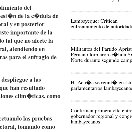
limiento
del
resi�n
de la
c�dula
de
Lambayeque: Critican
oral y
su
posterior
enfrentamiento de autoridad
uste
importante
de la
do
tal
que
no
afecte
la
ral,
atendiendo
en
Militantes del Partido Aprist
Peruano formaron c�lula S
ras
para
el
sufragio
de
Norte durante segundo cam
l
despliegue
a
las
H. Acu�a se reuni� en Li
que
han
resultado
parlamentarios lambayecano
ciones
clim�ticas
,
como
Confirman primera cita entr
gobernador regional y congr
ectuando
las
pruebas
lambayecanos
ctoral,
tomando
como