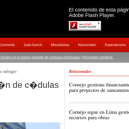
El contenido de esta pági
Adobe Flash Player.
 Economía
Juan Aurich
Miscelanea
Nacionales
Espectaculos
s el nuevo gerente de comuna chiclayana
|
Proyectan construir escuela de salvat
e sufragio
Relacionados
i�n de c�dulas
Cornejo gestiona financiami
para proyectos de saneamien
Cornejo sigue en Lima gest
recursos para obras