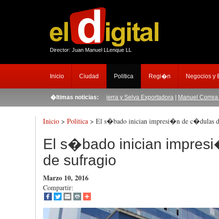
Director: Juan Manuel LLenque LL
Inicio
Ciudad
Politica
Regi�n
Negocios y
ser replicada en la sierra con Sierra y Selva Exportadora
�ltimas noticias:
|
Manuel Correa Sovero e
Inicio
>
Politica
> El s�bado inician impresi�n de c�dulas d
El s�bado inician impres
de sufragio
Marzo 10, 2016
Compartir: