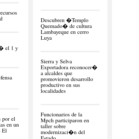
ecursos
REGI�N
ud
Descubren �Templo
Quemado� de cultura
Lambayeque en cerro
Luya
� el 1 y
CIUDAD
Sierra y Selva
Exportadora reconocer�
a alcaldes que
fensa
promovieron desarrollo
productivo en sus
localidades
CIUDAD
Funcionarios de la
 por el
Mpch participaron en
das en un
taller sobre
 El
modernizaci�n del
Estado