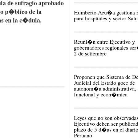
la
de
sufragio
aprobado
eo
p�blico
de la
Humberto Acu�a gestiona r
para hospitales y sector Sal
as
en la
c�dula
.
Reuni�n entre Ejecutivo y
gobernadores regionales ser
2 de setiembre
Proponen que Sistema de De
Judicial del Estado goce de
autonom�a administrativa,
funcional y econ�mica
Leyes que no son observadas
Ejecutivo deben ser publica
plazo de 5 d�as en el diario
Peruano