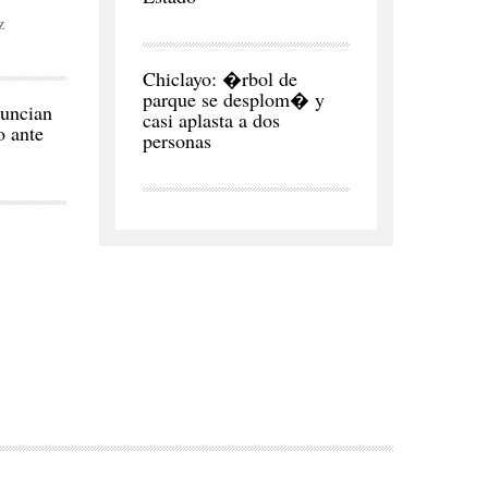
z
CIUDAD
Chiclayo: �rbol de
parque se desplom� y
uncian
casi aplasta a dos
o ante
personas