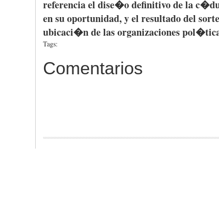
referencia
el
dise�o
definitivo
de la
c�du
en
su
oportunidad
, y el
resultado
del
sort
ubicaci�n
de
las
organizaciones
pol�tic
Tags:
Comentarios