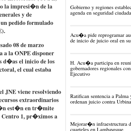
o
la
impresi�n
de la
Gobierno y regiones establ
agenda en seguridad ciudad
enerales
y de
 un
pedido
formulado
E
).
Acu�a pide reprogramar au
de inicio de juicio oral en s
sado
08 de
marzo
ta
a la
ONPE
disponer
s
d�as
el
inicio
de los
H. Acu�a participa en reu
gobernadores regionales con
ctoral, el
cual
estaba
Ejecutivo
el
JNE
viene
resolviendo
Ratifican sentencia a Palma 
ecursos
extraordinarios
ordenan juicio contra Urbin
�n
est�n
en
tr�mite
 Centro 1,
pr�ximos
a
Mejorar�n infraestructura 
cuarteles en Lambayeque