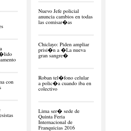
CIUDAD
Nuevo Jefe policial
anuncia cambios en todas
las comisar�as
es
CIUDAD
Chiclayo: Piden ampliar
a
prisi�n a �La nueva
�lido
gran sangre�
pamento
CIUDAD
Roban tel�fono celular
ma con
a polic�a cuando iba en
s
colectivo
NEGOCIOS
Y
ECONOMÍA
e
Lima ser� sede de
esistas
Quinta Feria
Internacional de
Franquicias 2016