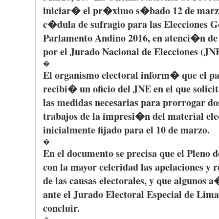
iniciar�
el
pr�ximo
s�bado
12 de
marz
c�dula
de
sufragio
para
las
Elecciones
G
Parlamento
Andino
2016, en
atenci�n
de
por
el
Jurado
Nacional
de
Elecciones
(
JN
�
El
organismo
electoral
inform�
que
el
pa
recibi�
un
oficio
del
JNE
en el
que
solici
las
medidas
necesarias
para
prorrogar
do
trabajos
de la
impresi�n
del material ele
inicialmente
fijado
para
el 10 de
marzo
.
�
En el
documento
se
precisa
que
el
Pleno
d
con la mayor
celeridad
las
apelaciones
y
r
de
las
causas
electorales
, y
que
algunos
a
ante el
Jurado
Electoral Especial de Lima
concluir
.