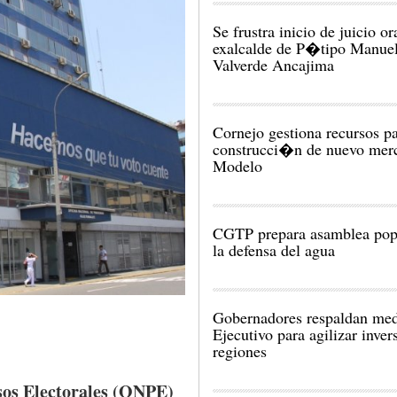
Se frustra inicio de juicio or
exalcalde de P�tipo Manue
Valverde Ancajima
Cornejo gestiona recursos p
construcci�n de nuevo mer
Modelo
CGTP prepara asamblea pop
la defensa del agua
Gobernadores respaldan med
Ejecutivo para agilizar inve
regiones
sos
Electorales
(
ONPE
)