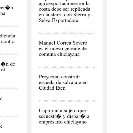
agroexportaciones en la
ecer�n
costa debe ser replicada
ana
en la sierra con Sierra y
Selva Exportadora
diencia
CIUDAD
u contra
Manuel Correa Sovero
es el nuevo gerente de
comuna chiclayana
ni�n de
 el
REGI�N
Proyectan construir
escuela de salvataje en
Ciudad Eten
y
a
CIUDAD
Capturan a sujeto que
secuestr� y dispar� a
empresario chiclayano
de