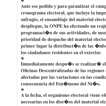
�
Ante
ese
pedido
y
para
garantizar
el
cump
cronograma
electoral,
que
incluye
la
imp
sufragio
, el
ensamblaje
del material elect
despliegue
, la
ONPE
ha
efectuado
un
reaj
programaci�n
de
sus
actividades
, de
mo
prioridad
de
despacho
del material electo
primer
lugar
la
distribuci�n
de
las
�nfo
los
ciudadanos
residentes
en el exterior.
�
Inmediatamente
despu�s
se
realizar�
e
Oficinas
Descentralizadas
de
las
regiones
afectadas
por
las
variaciones
en
las
condi
consecuencia
del
Fen�meno
del
Ni�o
.
�
A la
fecha
, el
organismo
electoral
viene
ef
necesarias
en los
dise�os
del material ele