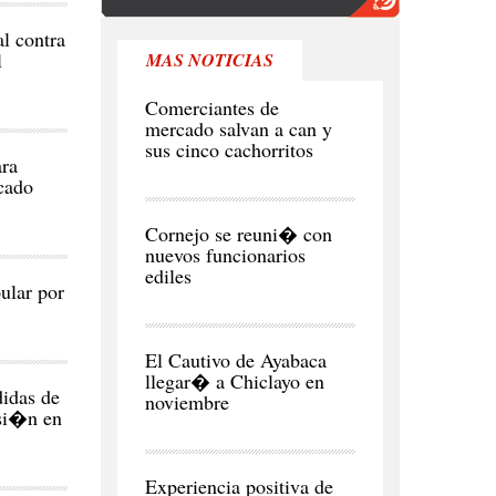
al contra
l
MAS NOTICIAS
REGI�N
Comerciantes de
mercado salvan a can y
sus cinco cachorritos
ara
cado
CIUDAD
Cornejo se reuni� con
nuevos funcionarios
ediles
ular por
CIUDAD
El Cautivo de Ayabaca
llegar� a Chiclayo en
idas de
noviembre
rsi�n en
NEGOCIOS
Y
ECONOMÍA
Experiencia positiva de