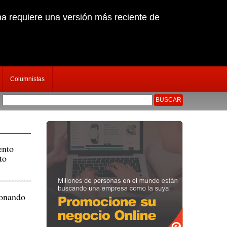
na requiere una versión más reciente de
Columnistas
aje en Ciudad Eten
|
Capturan a sujeto que secuestr� y dispar� a empresario chi
ento
to
ionando