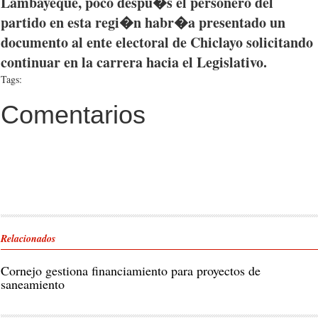
Lambayeque
,
poco
despu�s
el
personero
del
partido
en
esta
regi�n
habr�a
presentado
un
documento
al
ente
electoral de
Chiclayo
solicitando
continuar
en la
carrera
hacia
el
Legislativo
.
Tags:
Comentarios
Relacionados
Cornejo gestiona financiamiento para proyectos de
saneamiento