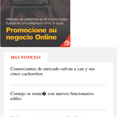
MAS NOTICIAS
RE
Comerciantes de mercado salvan a can y sus
cinco cachorritos
CIU
Cornejo se reuni� con nuevos funcionarios
ediles
CIU