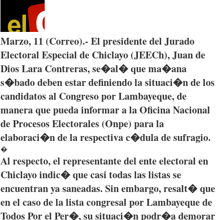
Marzo
, 11 (
Correo
).- El
presidente
del
Jurado
Electoral Especial de
Chiclayo
(
JEECh
), Juan de
Dios
Lara Contreras,
se�al�
que
ma�ana
s�bado
deben
estar
definiendo
la
situaci�n
de los
candidatos
al
Congreso
por
Lambayeque
, de
manera
que
pueda
informar
a la
Oficina
Nacional
de
Procesos
Electorales
(
Onpe
)
para
la
elaboraci�n
de la
respectiva
c�dula
de
sufragio
.
�
Al
respecto
, el
representante
del
ente
electoral en
Chiclayo
indic�
que
casi
todas
las
listas
se
encuentran
ya
saneadas
. Sin embargo,
resalt�
que
en el
caso
de la
lista
congresal
por
Lambayeque
de
Todos
Por
el
Per�
,
su
situaci�n
podr�a
demorar