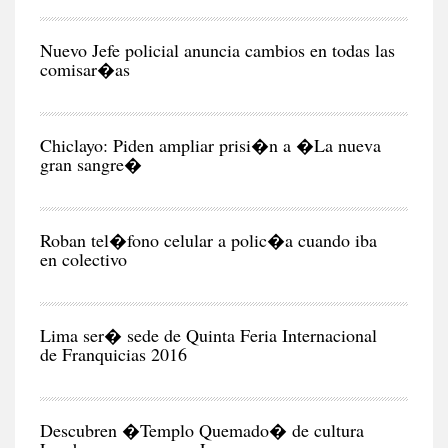
CIU
Nuevo Jefe policial anuncia cambios en todas las
comisar�as
CIU
Chiclayo: Piden ampliar prisi�n a �La nueva
gran sangre�
CIU
Roban tel�fono celular a polic�a cuando iba
en colectivo
NEG
Y
EC
Lima ser� sede de Quinta Feria Internacional
de Franquicias 2016
RE
Descubren �Templo Quemado� de cultura