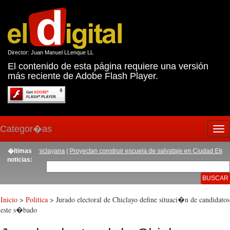
Director: Juan Manuel LLenque LL
El contenido de esta página requiere una versión
más reciente de Adobe Flash Player.
Categor�as
Tog
nav
omuna chiclayana
�ltimas
|
Proyectan construir escuela de salvataje en Ciudad Eten
|
Captu
noticias:
Inicio
>
Politica
> Jurado electoral de Chiclayo define situaci�n de candidatos
este s�bado