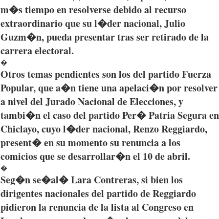
m�s
tiempo
en
resolverse
debido
al
recurso
extraordinario
que
su
l�der
nacional
, Julio
Guzm�n
,
pueda
presentar
tras
ser
retirado
de la
carrera
electoral.
�
Otros temas pendientes son los del partido Fuerza
Popular,
que
a�n tiene una apelaci�n
por
resolver
a nivel del
Jurado
Nacional
de Elecciones, y
tambi�n el
caso
del partido
Per�
Patria Segura en
Chiclayo
, cuyo
l�der
nacional
, Renzo Reggiardo,
present� en
su
momento
su
renuncia a los
comicios
que
se desarrollar�n el 10 de abril.
�
Seg�n
se�al�
Lara Contreras,
si
bien
los
dirigentes
nacionales
del
partido
de
Reggiardo
pidieron
la
renuncia
de la
lista
al
Congreso
en