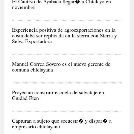
El Cautivo de Ayabaca llegar� a Chiclayo en
noviembre
NEG
Y
EC
Experiencia positiva de agroexportaciones en la
costa debe ser replicada en la sierra con Sierra y
Selva Exportadora
CIU
Manuel Correa Sovero es el nuevo gerente de
comuna chiclayana
RE
Proyectan construir escuela de salvataje en
Ciudad Eten
CIU
Capturan a sujeto que secuestr� y dispar� a
empresario chiclayano