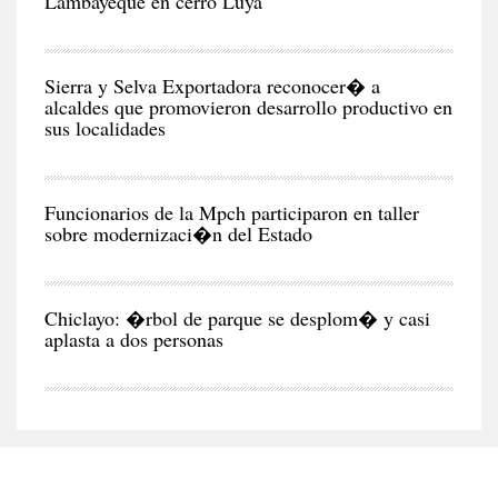
Lambayeque en cerro Luya
CIU
Sierra y Selva Exportadora reconocer� a
alcaldes que promovieron desarrollo productivo en
sus localidades
CIU
Funcionarios de la Mpch participaron en taller
sobre modernizaci�n del Estado
CIU
Chiclayo: �rbol de parque se desplom� y casi
aplasta a dos personas