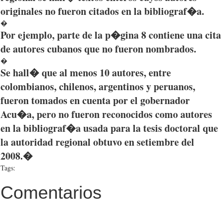
originales
no
fueron
citados
en la
bibliograf�a
.
�
Por
ejemplo
,
parte
de la
p�gina
8
contiene
una
cita
de
autores
cubanos
que
no
fueron
nombrados
.
�
Se
hall�
que
al
menos
10
autores
,
entre
colombianos
,
chilenos
,
argentinos
y
peruanos
,
fueron
tomados
en
cuenta
por
el
gobernador
Acu�a
,
pero
no
fueron
reconocidos
como
autores
en la
bibliograf�a
usada
para
la
tesis
doctoral
que
la
autoridad
regional
obtuvo
en
setiembre
del
2008.�
Tags:
Comentarios