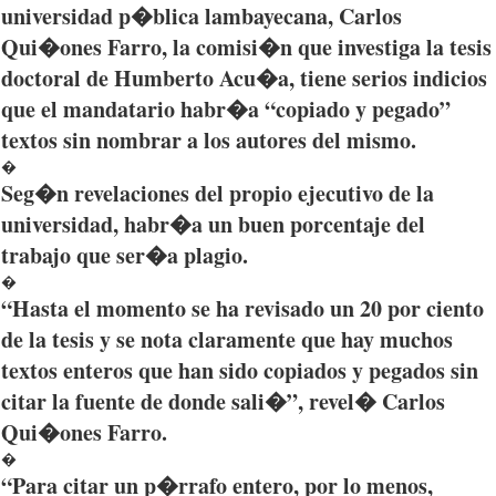
universidad
p�blica
lambayecana
, Carlos
Qui�ones
Farro
, la
comisi�n
que
investiga
la
tesis
doctoral de
Humberto
Acu�a
,
tiene
serios
indicios
que
el
mandatario
habr�a
“copiado
y
pegado”
textos
sin
nombrar
a los
autores
del
mismo
.
�
Seg�n
revelaciones
del
propio
ejecutivo
de la
universidad
,
habr�a
un
buen
porcentaje
del
trabajo
que
ser�a
plagio
.
�
“Hasta
el
momento
se ha
revisado
un 20
por
ciento
de la
tesis
y se nota
claramente
que
hay
muchos
textos
enteros
que
han
sido
copiados
y
pegados
sin
citar
la
fuente
de
donde
sali�”
,
revel�
Carlos
Qui�ones
Farro
.
�
“Para
citar
un
p�rrafo
entero
,
por
lo
menos
,