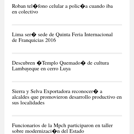
CIU
Roban tel�fono celular a polic�a cuando iba
en colectivo
NEG
Y
EC
Lima ser� sede de Quinta Feria Internacional
de Franquicias 2016
RE
Descubren �Templo Quemado� de cultura
Lambayeque en cerro Luya
CIU
Sierra y Selva Exportadora reconocer� a
alcaldes que promovieron desarrollo productivo en
sus localidades
CIU
Funcionarios de la Mpch participaron en taller
sobre modernizaci�n del Estado