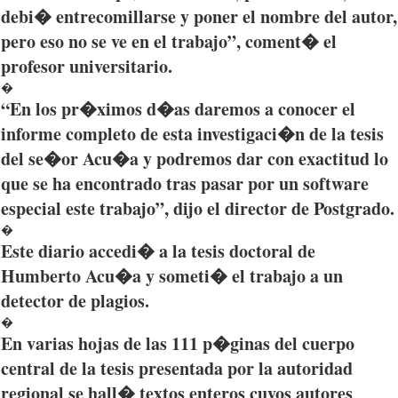
debi�
entrecomillarse
y
poner
el
nombre
del
autor
,
pero
eso
no se
ve
en el
trabajo”
,
coment�
el
profesor
universitario
.
�
“En los
pr�ximos
d�as
daremos
a
conocer
el
informe
completo
de
esta
investigaci�n
de la
tesis
del
se�or
Acu�a
y
podremos
dar
con
exactitud
lo
que
se ha
encontrado
tras
pasar
por
un software
especial
este
trabajo”
,
dijo
el director de
Postgrado
.
�
Este
diario
accedi�
a la
tesis
doctoral de
Humberto
Acu�a
y
someti�
el
trabajo
a un
detector de
plagios
.
�
En
varias
hojas
de
las
111
p�ginas
del
cuerpo
central de la
tesis
presentada
por
la
autoridad
regional se
hall�
textos
enteros
cuyos
autores