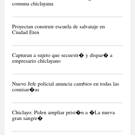
comuna chiclayana
RE
Proyectan construir escuela de salvataje en
Ciudad Eten
CIU
Capturan a sujeto que secuestr� y dispar� a
empresario chiclayano
CIU
Nuevo Jefe policial anuncia cambios en todas las
comisar�as
CIU
Chiclayo: Piden ampliar prisi�n a �La nueva
gran sangre�