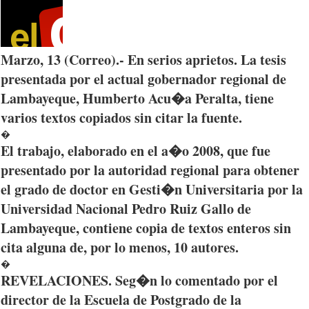
Marzo
, 13 (
Correo
).- En
serios
aprietos
. La
tesis
presentada
por
el actual
gobernador
regional de
Lambayeque
,
Humberto
Acu�a
Peralta
,
tiene
varios
textos
copiados
sin
citar
la
fuente
.
�
El
trabajo
,
elaborado
en el
a�o
2008,
que
fue
presentado
por
la
autoridad
regional
para
obtener
el
grado
de doctor en
Gesti�n
Universitaria
por
la
Universidad
Nacional
Pedro Ruiz Gallo de
Lambayeque
,
contiene
copia
de
textos
enteros
sin
cita
alguna
de,
por
lo
menos
, 10
autores
.
�
REVELACIONES
.
Seg�n
lo
comentado
por
el
director de la
Escuela
de
Postgrado
de la