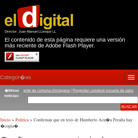
Director: Juan Manuel LLenque LL
El contenido de esta página requiere una versión
más reciente de Adobe Flash Player.
Categor�as
Tog
nav
evo gerente de comuna chiclayana
�ltimas
|
Proyectan construir escuela de salvataje en C
noticias:
Inicio
>
Politica
> Confirman que en tesis de Humberto Acu�a Peralta hay
�copia�