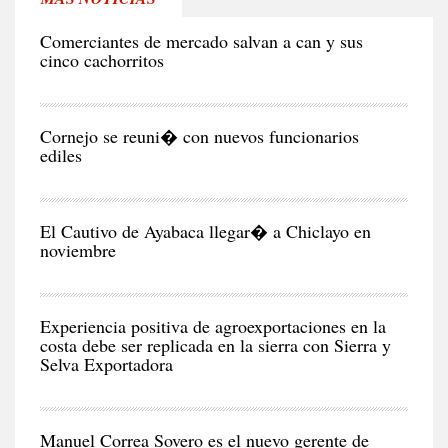
RE
Comerciantes de mercado salvan a can y sus
cinco cachorritos
CIU
Cornejo se reuni� con nuevos funcionarios
ediles
CIU
El Cautivo de Ayabaca llegar� a Chiclayo en
noviembre
NEG
Y
EC
Experiencia positiva de agroexportaciones en la
costa debe ser replicada en la sierra con Sierra y
Selva Exportadora
CIU
Manuel Correa Sovero es el nuevo gerente de