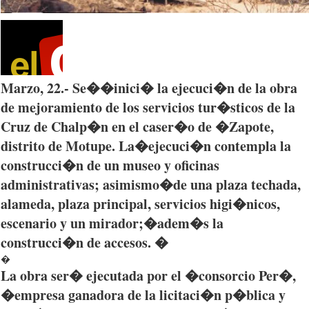
Marzo
, 22.- Se��
inici�
la
ejecuci�n
de la
obra
de
mejoramiento
de los
servicios
tur�sticos
de la
Cruz de
Chalp�n
en el
caser�o
de �
Zapote
,
distrito
de
Motupe
. La�
ejecuci�n
contempla
la
construcci�n
de un
museo
y
oficinas
administrativas
;
asimismo
�de
una
plaza
techada
,
alameda
, plaza principal,
servicios
higi�nicos
,
escenario
y un
mirador;
�
adem�s
la
construcci�n
de
accesos
. �
�
La
obra
ser�
ejecutada
por
el �
consorcio
Per�
,
�
empresa
ganadora
de la
licitaci�n
p�blica
y