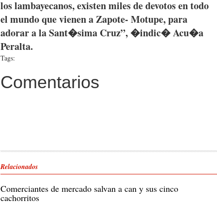
los
lambayecanos
,
existen
miles de
devotos
en
todo
el
mundo
que
vienen
a
Zapote
-
Motupe
,
para
adorar
a la
Sant�sima
Cruz”, �
indic�
Acu�a
Peralta
.
Tags:
Comentarios
Relacionados
Comerciantes de mercado salvan a can y sus cinco
cachorritos