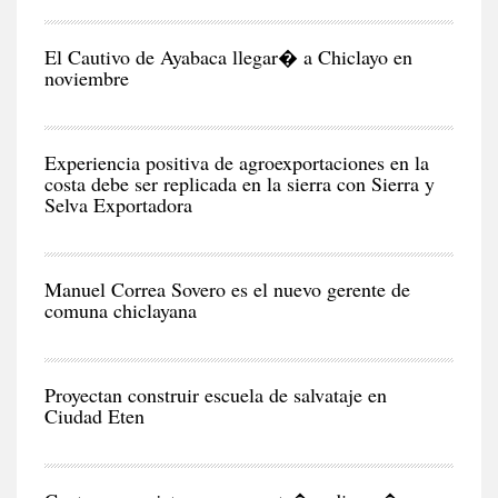
CIU
El Cautivo de Ayabaca llegar� a Chiclayo en
noviembre
NEG
Y
EC
Experiencia positiva de agroexportaciones en la
costa debe ser replicada en la sierra con Sierra y
Selva Exportadora
CIU
Manuel Correa Sovero es el nuevo gerente de
comuna chiclayana
RE
Proyectan construir escuela de salvataje en
Ciudad Eten
CIU