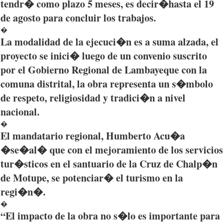
tendr�
como
plazo
5
meses
,
es
decir
�
hasta
el 19
de
agosto
para
concluir
los
trabajos
.
�
La
modalidad
de la
ejecuci�n
es
a
suma
alzada
, el
proyecto
se
inici�
luego
de un
convenio
suscrito
por
el
Gobierno
Regional de
Lambayeque
con la
comuna
distrital
, la
obra
representa
un
s�mbolo
de
respeto
,
religiosidad
y
tradici�n
a
nivel
nacional
.
�
El
mandatario
regional,
Humberto
Acu�a
�
se�al�
que
con el
mejoramiento
de los
servicios
tur�sticos
en el
santuario
de la Cruz de
Chalp�n
de
Motupe
, se
potenciar�
el
turismo
en la
regi�n
�.
�
“El
impacto
de la
obra
no
s�lo
es
importante
para