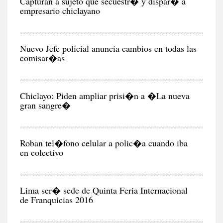
Capturan a sujeto que secuestr� y dispar� a
empresario chiclayano
CIU
Nuevo Jefe policial anuncia cambios en todas las
comisar�as
CIU
Chiclayo: Piden ampliar prisi�n a �La nueva
gran sangre�
CIU
Roban tel�fono celular a polic�a cuando iba
en colectivo
NEG
Y
EC
Lima ser� sede de Quinta Feria Internacional
de Franquicias 2016