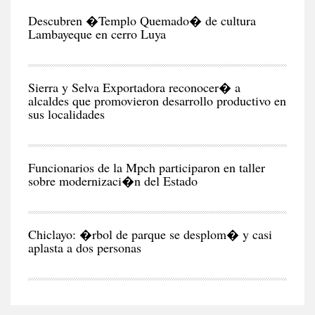
RE
Descubren �Templo Quemado� de cultura
Lambayeque en cerro Luya
CIU
Sierra y Selva Exportadora reconocer� a
alcaldes que promovieron desarrollo productivo en
sus localidades
CIU
Funcionarios de la Mpch participaron en taller
sobre modernizaci�n del Estado
CIU
Chiclayo: �rbol de parque se desplom� y casi
aplasta a dos personas