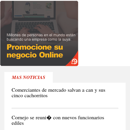
MAS NOTICIAS
RE
Comerciantes de mercado salvan a can y sus
cinco cachorritos
CIU
Cornejo se reuni� con nuevos funcionarios
ediles