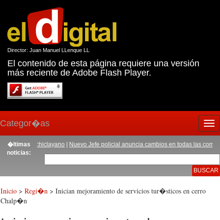
Director: Juan Manuel LLenque LL
El contenido de esta página requiere una versión
más reciente de Adobe Flash Player.
Categor�as
Tog
nav
esario chiclayano
�ltimas
|
Nuevo Jefe policial anuncia cambios en todas las comisar�as
noticias:
Inicio
>
Regi�n
> Inician mejoramiento de servicios tur�sticos en cerro
Chalp�n