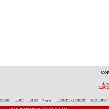
Com
Mejor
Tragape
Portada
Ciudad
Politica
Negocios y Economía
Juan Aurich
Regi�n
Una publicación de JM COMUNICACIONES