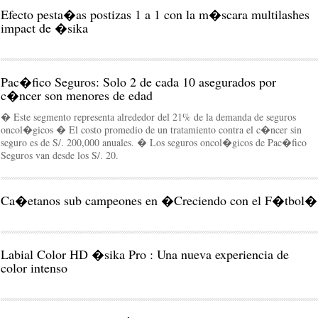
Efecto pesta�as postizas 1 a 1 con la m�scara multilashes
impact de �sika
Pac�fico Seguros: Solo 2 de cada 10 asegurados por
c�ncer son menores de edad
� Este segmento representa alrededor del 21% de la demanda de seguros
oncol�gicos � El costo promedio de un tratamiento contra el c�ncer sin
seguro es de S/. 200,000 anuales. � Los seguros oncol�gicos de Pac�fico
Seguros van desde los S/. 20.
Ca�etanos sub campeones en �Creciendo con el F�tbol�
Labial Color HD �sika Pro : Una nueva experiencia de
color intenso