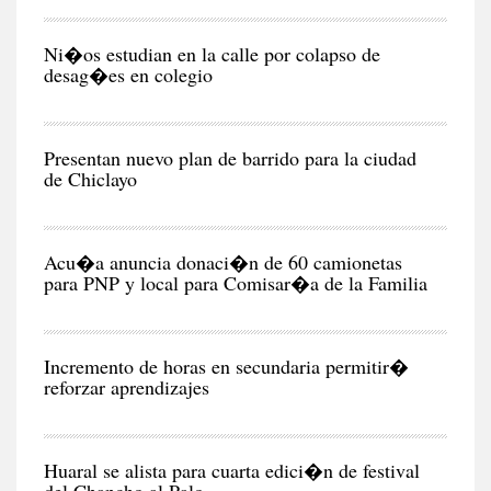
RE
Ni�os estudian en la calle por colapso de
desag�es en colegio
CIU
Presentan nuevo plan de barrido para la ciudad
de Chiclayo
POL
Acu�a anuncia donaci�n de 60 camionetas
para PNP y local para Comisar�a de la Familia
CIU
Incremento de horas en secundaria permitir�
reforzar aprendizajes
NEG
Y
EC
Huaral se alista para cuarta edici�n de festival
del Chancho al Palo