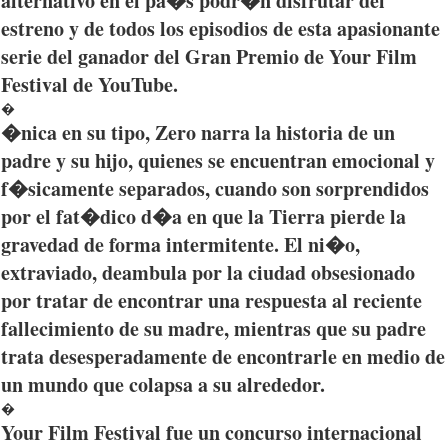
alternativo
en el
pa�s
podr�n
disfrutar
del
estreno
y de
todos
los
episodios
de
esta
apasionante
serie
del
ganador
del Gran
Premio
de Your Film
Festival de YouTube.
�
�nica
en
su
tipo
, Zero
narra
la
historia
de un
padre y
su
hijo
,
quienes
se
encuentran
emocional
y
f�sicamente
separados
,
cuando
son
sorprendidos
por
el
fat�dico
d�a
en
que
la Tierra
pierde
la
gravedad
de forma
intermitente
. El
ni�o
,
extraviado
,
deambula
por
la
ciudad
obsesionado
por
tratar
de
encontrar
una
respuesta
al
reciente
fallecimiento
de
su
madre
,
mientras
que
su
padre
trata
desesperadamente
de
encontrarle
en
medio
de
un
mundo
que
colapsa
a
su
alrededor
.
�
Your Film Festival
fue
un
concurso
internacional