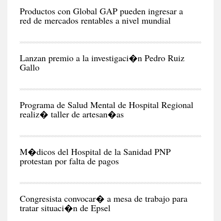
EC
Productos con Global GAP pueden ingresar a
red de mercados rentables a nivel mundial
RE
Lanzan premio a la investigaci�n Pedro Ruiz
Gallo
CIU
Programa de Salud Mental de Hospital Regional
realiz� taller de artesan�as
CIU
M�dicos del Hospital de la Sanidad PNP
protestan por falta de pagos
POL
Congresista convocar� a mesa de trabajo para
tratar situaci�n de Epsel