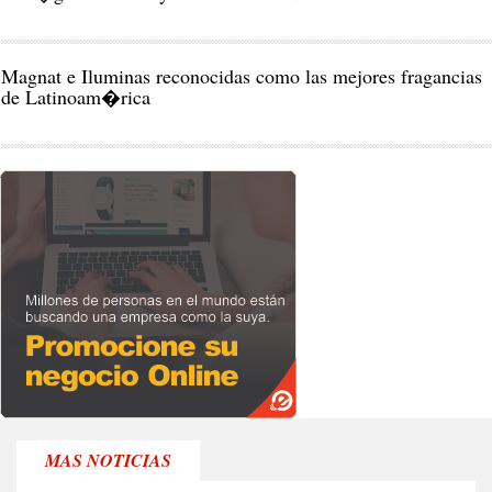
Magnat e Iluminas reconocidas como las mejores fragancias
de Latinoam�rica
MAS NOTICIAS
CIU