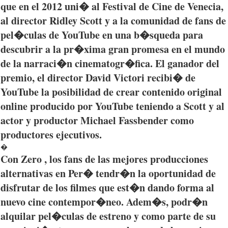
que
en el 2012
uni�
al Festival de Cine de
Venecia
,
al director Ridley Scott y a la
comunidad
de fans de
pel�culas
de YouTube en
una
b�squeda
para
descubrir
a la
pr�xima
gran
promesa
en el
mundo
de la
narraci�n
cinematogr�fica
. El
ganador
del
premio
, el director David
Victori
recibi�
de
YouTube la
posibilidad
de
crear
contenido
original
online
producido
por
YouTube
teniendo
a Scott y al
actor y
productor
Michael
Fassbender
como
productores
ejecutivos
.
�
Con Zero , los fans de
las
mejores
producciones
alternativas
en
Per�
tendr�n
la
oportunidad
de
disfrutar
de los
filmes
que
est�n
dando
forma al
nuevo
cine
contempor�neo
.
Adem�s
,
podr�n
alquilar
pel�culas
de
estreno
y
como
parte
de
su