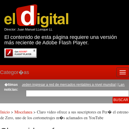
Director: Juan Manuel LLenque LL
El contenido de esta página requiere una versión
más reciente de Adobe Flash Player.
Categor�as
Tog
nav
 GAP pueden ingresar a red de mercados rentables a nivel mundial
�ltimas
|
Lanzan premi
noticias:
Inicio
>
Miscelanea
> Claro video ofrece a sus suscriptores en Per� el estreno
de Zero, uno de los cortometrajes m�s aclamados en YouTube