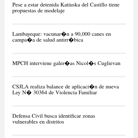
Pese a estar detenida Katiuska del Castillo tiene
propuestas de modelaje
RE
Lambayeque: vacunar�n a 90,000 canes en
campa�a de salud antirr�bica
CIU
MPCH interviene galer�as Nicol�s Cuglievan
CIU
CSJLA realiza balance de aplicaci�n de nueva
Ley N� 30364 de Violencia Familiar
CIU
Defensa Civil busca identificar zonas
vulnerables en distritos
NEG
Y