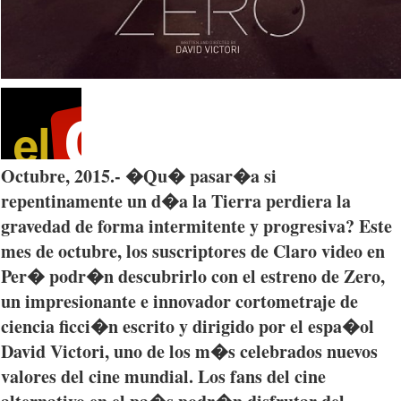
Octubre
, 2015.- �
Qu�
pasar�a
si
repentinamente
un
d�a
la Tierra
perdiera
la
gravedad
de forma
intermitente
y
progresiva
?
Este
mes
de
octubre
, los
suscriptores
de
Claro
video en
Per�
podr�n
descubrirlo
con el
estreno
de Zero,
un
impresionante
e
innovador
cortometraje
de
ciencia
ficci�n
escrito
y
dirigido
por
el
espa�ol
David
Victori
,
uno
de los
m�s
celebrados
nuevos
valores
del cine
mundial
. Los fans del cine