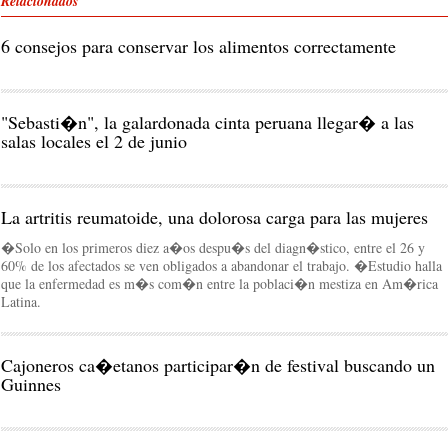
Relacionados
6 consejos para conservar los alimentos correctamente
"Sebasti�n", la galardonada cinta peruana llegar� a las
salas locales el 2 de junio
La artritis reumatoide, una dolorosa carga para las mujeres
�Solo en los primeros diez a�os despu�s del diagn�stico, entre el 26 y
60% de los afectados se ven obligados a abandonar el trabajo. �Estudio halla
que la enfermedad es m�s com�n entre la poblaci�n mestiza en Am�rica
Latina.
Cajoneros ca�etanos participar�n de festival buscando un
Guinnes