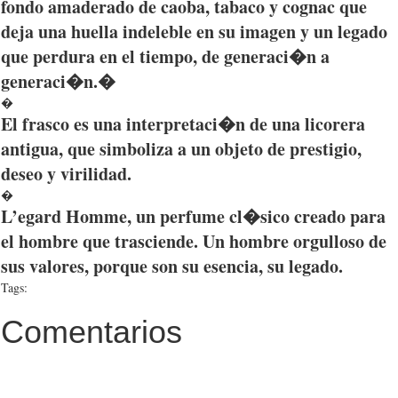
fondo
amaderado
de
caoba
,
tabaco
y cognac
que
deja
una
huella
indeleble
en
su
imagen
y un
legado
que
perdura
en el
tiempo
, de
generaci�n
a
generaci�n
.�
�
El frasco es
una
interpretaci�n de
una
licorera
antigua,
que
simboliza a un objeto de prestigio,
deseo y virilidad.
�
L’egard Homme, un perfume cl�sico creado para
el hombre que trasciende. Un hombre orgulloso de
sus valores, porque son su esencia, su legado.
Tags:
Comentarios