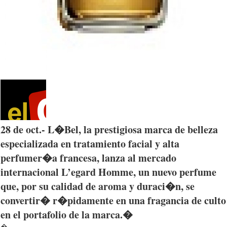
28 de
oct
.-
L�Bel
, la
prestigiosa
marca
de
belleza
especializada
en
tratamiento
facial y
alta
perfumer�a
francesa
,
lanza
al
mercado
internacional
L’egard
Homme
, un
nuevo
perfume
que
,
por
su
calidad
de aroma y
duraci�n
, se
convertir�
r�pidamente
en
una
fragancia
de
culto
en el
portafolio
de la
marca
.�
�