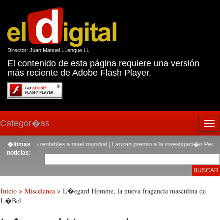
Director: Juan Manuel LLenque LL
El contenido de esta página requiere una versión
más reciente de Adobe Flash Player.
Categor�as
Tog
nav
rcados rentables a nivel mundial
�ltimas
|
Lanzan premio a la investigaci�n Pedro Ruiz 
noticias:
Inicio
>
Miscelanea
> L�egard Homme, la nueva fragancia masculina de
L�Bel