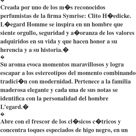
Creada
por
uno
de los
m�s
reconocidos
perfumistas
de la firma
Symrise
:
Clito
H�edicke
.
L�egard
Homme
se
inspira
en un hombre
que
siente
orgullo
,
seguridad
y
a�oranza
de los
valores
adquiridos
en
su
vida
y
que
hacen
honor a
su
herencia
y a
su
historia
.�
�
Su aroma
evoca
momentos
maravillosos
y
logra
escapar
a los
estereotipos
del
momento
combinando
tradici�n
con
modernidad
.
Pertenece
a la
familia
maderosa
elegante
y
cada
una
de
sus
notas
se
identifica
con la
personalidad
del hombre
L’egard
.�
�
Abre
con el
frescor
de los
cl�sicos
c�tricos
y
concentra
toques
especiados
de
higo
negro
, en un