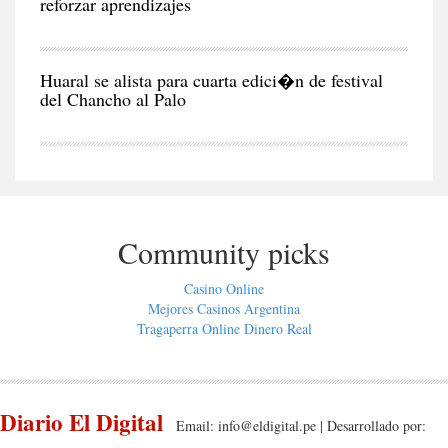
reforzar aprendizajes
NEG
Y
EC
Huaral se alista para cuarta edici�n de festival
del Chancho al Palo
Community picks
Casino Online
Mejores Casinos Argentina
Tragaperra Online Dinero Real
Diario El Digital
Email:
info@eldigital.pe
| Desarrollado por: