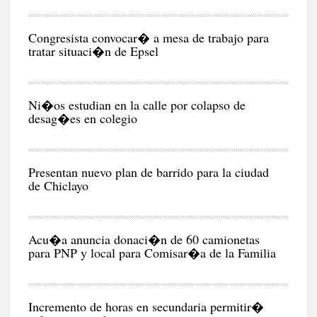
POL
Congresista convocar� a mesa de trabajo para
tratar situaci�n de Epsel
RE
Ni�os estudian en la calle por colapso de
desag�es en colegio
CIU
Presentan nuevo plan de barrido para la ciudad
de Chiclayo
POL
Acu�a anuncia donaci�n de 60 camionetas
para PNP y local para Comisar�a de la Familia
CIU
Incremento de horas en secundaria permitir�