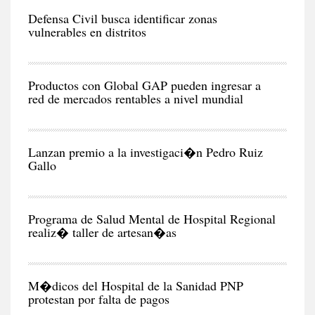
CIU
Defensa Civil busca identificar zonas
vulnerables en distritos
NEG
Y
EC
Productos con Global GAP pueden ingresar a
red de mercados rentables a nivel mundial
RE
Lanzan premio a la investigaci�n Pedro Ruiz
Gallo
CIU
Programa de Salud Mental de Hospital Regional
realiz� taller de artesan�as
CIU
M�dicos del Hospital de la Sanidad PNP
protestan por falta de pagos