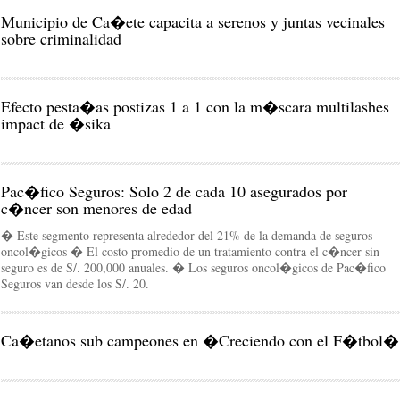
Municipio de Ca�ete capacita a serenos y juntas vecinales
sobre criminalidad
Efecto pesta�as postizas 1 a 1 con la m�scara multilashes
impact de �sika
Pac�fico Seguros: Solo 2 de cada 10 asegurados por
c�ncer son menores de edad
� Este segmento representa alrededor del 21% de la demanda de seguros
oncol�gicos � El costo promedio de un tratamiento contra el c�ncer sin
seguro es de S/. 200,000 anuales. � Los seguros oncol�gicos de Pac�fico
Seguros van desde los S/. 20.
Ca�etanos sub campeones en �Creciendo con el F�tbol�