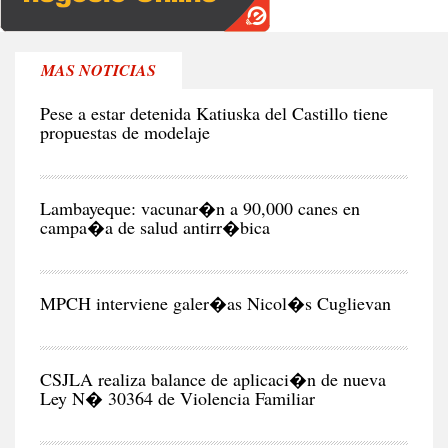
MAS NOTICIAS
CIU
Pese a estar detenida Katiuska del Castillo tiene
propuestas de modelaje
RE
Lambayeque: vacunar�n a 90,000 canes en
campa�a de salud antirr�bica
CIU
MPCH interviene galer�as Nicol�s Cuglievan
CIU
CSJLA realiza balance de aplicaci�n de nueva
Ley N� 30364 de Violencia Familiar