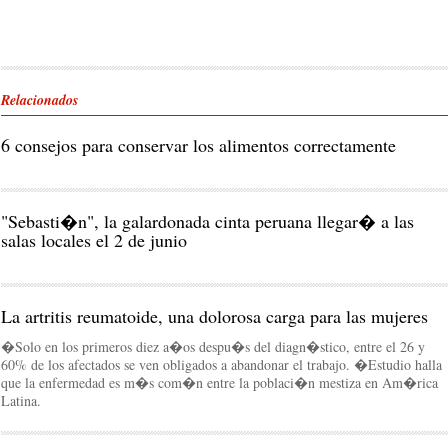
Relacionados
6 consejos para conservar los alimentos correctamente
"Sebasti�n", la galardonada cinta peruana llegar� a las
salas locales el 2 de junio
La artritis reumatoide, una dolorosa carga para las mujeres
�Solo en los primeros diez a�os despu�s del diagn�stico, entre el 26 y
60% de los afectados se ven obligados a abandonar el trabajo. �Estudio halla
que la enfermedad es m�s com�n entre la poblaci�n mestiza en Am�rica
Latina.