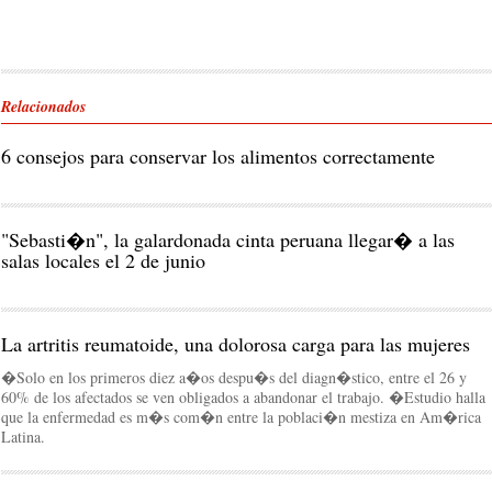
Relacionados
6 consejos para conservar los alimentos correctamente
"Sebasti�n", la galardonada cinta peruana llegar� a las
salas locales el 2 de junio
La artritis reumatoide, una dolorosa carga para las mujeres
�Solo en los primeros diez a�os despu�s del diagn�stico, entre el 26 y
60% de los afectados se ven obligados a abandonar el trabajo. �Estudio halla
que la enfermedad es m�s com�n entre la poblaci�n mestiza en Am�rica
Latina.