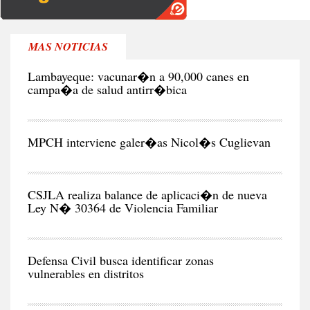
MAS NOTICIAS
RE
Lambayeque: vacunar�n a 90,000 canes en
campa�a de salud antirr�bica
CIU
MPCH interviene galer�as Nicol�s Cuglievan
CIU
CSJLA realiza balance de aplicaci�n de nueva
Ley N� 30364 de Violencia Familiar
CIU
Defensa Civil busca identificar zonas
vulnerables en distritos
NEG
Y