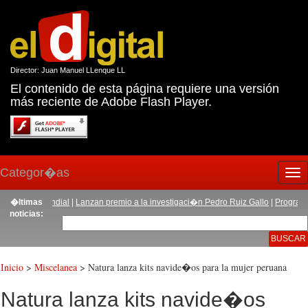
Director: Juan Manuel LLenque LL
El contenido de esta página requiere una versión
más reciente de Adobe Flash Player.
Categor�as
Tog
nav
nivel mundial
�ltimas
|
Lanzan premio a la investigaci�n Pedro Ruiz Gallo
|
Programa de S
noticias:
Inicio
>
Miscelanea
> Natura lanza kits navide�os para la mujer peruana
Natura lanza kits navide�os