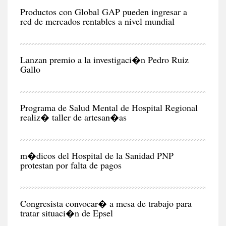
EC
Productos con Global GAP pueden ingresar a
red de mercados rentables a nivel mundial
RE
Lanzan premio a la investigaci�n Pedro Ruiz
Gallo
CIU
Programa de Salud Mental de Hospital Regional
realiz� taller de artesan�as
CIU
m�dicos del Hospital de la Sanidad PNP
protestan por falta de pagos
POL
Congresista convocar� a mesa de trabajo para
tratar situaci�n de Epsel