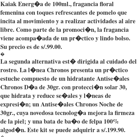
Kaiak
Energ�a
de
100ml
.,
fragancia
floral
femenina
con toques
refrescantes
de
pomelo
que
incita
al
movimiento
y a
realizar
actividades
al
aire
libre
. Como
parte
de la
promoci�n
, la
fragancia
viene
acompa�ada
de un
pr�ctico
y
lindo
bolso
.
Su
precio
es
de s/.99.00.
�
La
segunda
alternativa
est�
dirigida
al
cuidado
del
rostro
. La
l�nea
Chronos
presenta
un
pr�ctico
estuche
compuesto
de un
hidratante
Antise�ales
Chronos
D�a
de
30gr
. con
protecci�n
solar 30,
que
hidrata
y reduce
se�ales
y
l�neas
de
expresi�n
; un
Antise�ales
Chronos
Noche
de
30gr
.,
cuya
novedosa
tecnolog�a
mejora
la
firmeza
de la
piel
; y
una
bata
de
ba�o
de
felpa
100%
algod�n
.
Este
kit se
puede
adquirir
a s/.199.90.