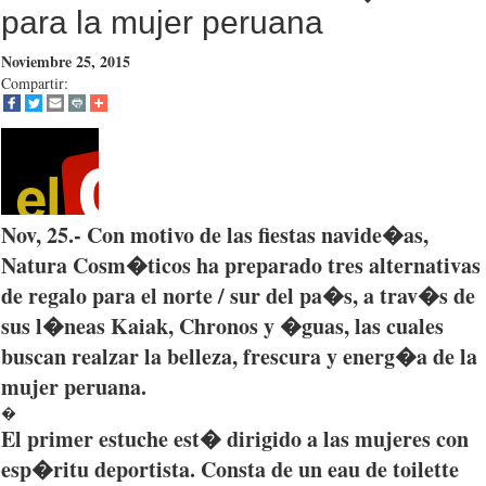
para la mujer peruana
Noviembre 25, 2015
Compartir:
Nov, 25.- Con
motivo
de
las
fiestas
navide�as
,
Natura
Cosm�ticos
ha
preparado
tres
alternativas
de
regalo
para
el
norte
/
sur
del
pa�s
, a
trav�s
de
sus
l�neas
Kaiak
,
Chronos
y
�guas
,
las
cuales
buscan
realzar
la
belleza
,
frescura
y
energ�a
de la
mujer
peruana
.
�
El primer
estuche
est�
dirigido
a
las
mujeres con
esp�ritu
deportista
.
Consta
de un eau de toilette