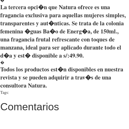
�
La
tercera
opci�n
que
Natura
ofrece
es
una
fragancia
exclusiva
para
aquellas
mujeres simples,
transparentes
y
aut�nticas
. Se
trata
de la
colonia
femenina
�guas
Ba�o
de
Energ�a
, de
150ml
.,
una
fragancia
frutal
refrescante
con toques de
manzana
, ideal
para
ser
aplicado
durante
todo
el
d�a
y
est�
disponible
a s/:49.90.
�
Todos
los
productos
est�n
disponibles
en
nuestra
revista
y se
pueden
adquirir
a
trav�s
de
una
consultora
Natura
.
Tags:
Comentarios