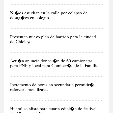
RE
Ni�os estudian en la calle por colapso de
desag�es en colegio
CIU
Presentan nuevo plan de barrido para la ciudad
de Chiclayo
POL
Acu�a anuncia donaci�n de 60 camionetas
para PNP y local para Comisar�a de la Familia
CIU
Incremento de horas en secundaria permitir�
reforzar aprendizajes
NEG
Y
EC
Huaral se alista para cuarta edici�n de festival