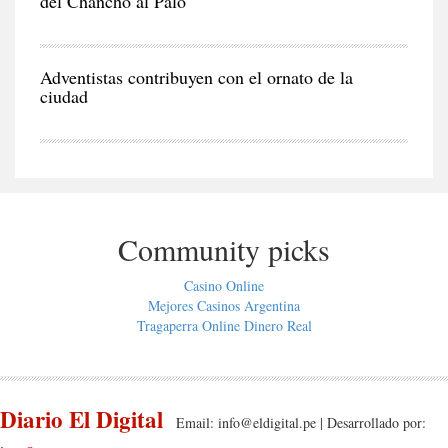
del Chancho al Palo
CIU
Adventistas contribuyen con el ornato de la
ciudad
Community picks
Casino Online
Mejores Casinos Argentina
Tragaperra Online Dinero Real
Diario El Digital
Email:
info@eldigital.pe
| Desarrollado por: