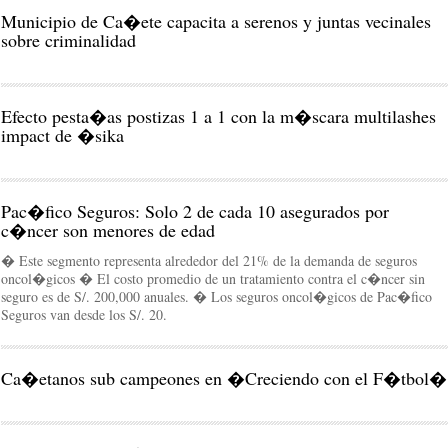
Municipio de Ca�ete capacita a serenos y juntas vecinales
sobre criminalidad
Efecto pesta�as postizas 1 a 1 con la m�scara multilashes
impact de �sika
Pac�fico Seguros: Solo 2 de cada 10 asegurados por
c�ncer son menores de edad
� Este segmento representa alrededor del 21% de la demanda de seguros
oncol�gicos � El costo promedio de un tratamiento contra el c�ncer sin
seguro es de S/. 200,000 anuales. � Los seguros oncol�gicos de Pac�fico
Seguros van desde los S/. 20.
Ca�etanos sub campeones en �Creciendo con el F�tbol�