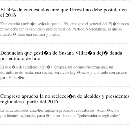
El 50% de encuestados cree que Urresti no debe postular en
el 2016
Este estudio tambi�n se�ala que el 19% cree que el general del Ej�rcito en
retiro debe ser el candidato presidencial del Partido Nacionalista, al que se
inscribi� hace una semana y media.
Denuncian que gesti�n de Susana Villar�n dej� deuda
por edificio de lujo
El dise�o del edificio inclu�a terrazas, un dormitorio principal, un
dormitorio de visita, una cocina, servicios higi�nicos y una suite con jacuzzi
para Villar�n
Congreso aprueba la no reelecci�n de alcaldes y presidentes
regionales a partir del 2016
Estas autoridades estar�n sujetas a procesos revocatorios. Adem�s, los
presidentes regionales pasar�n a ser llamados "gobernadores regionales"