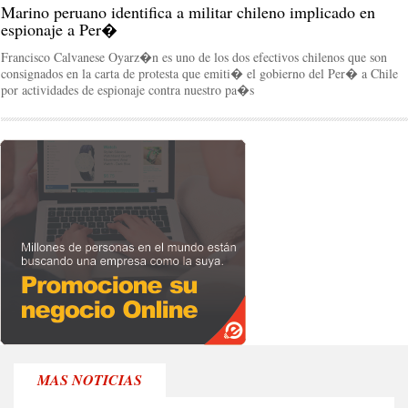
Marino peruano identifica a militar chileno implicado en
espionaje a Per�
Francisco Calvanese Oyarz�n es uno de los dos efectivos chilenos que son
consignados en la carta de protesta que emiti� el gobierno del Per� a Chile
por actividades de espionaje contra nuestro pa�s
MAS NOTICIAS
RE