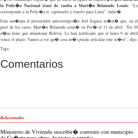
la
Polic�a
Nacional
traer
de
vuelta
a
Mart�n
Belaunde
Lossio
. “L
corresponde
a la
Polic�a
ir
,
capturarlo
y
traerlo
para
Lima”,
indic�
.
Esta
ma�ana
el
procurador
anticorrupci�n
Joel Segura
se�al�
que
, en el
peor
de los
casos
,
Mart�n
Belaunde
estar�
en
Per�
el 11 de
abril
. “En 3
d�as
tiene
que
abandonar
Bolivia. Le
han
notificado
que
el
lunes
9 de
abri
vence
el
plazo
.
Vamos
a
ver
qu�
cosa
m�s
puede
articular
este
se�or”
,
dijo
.
Tags:
Comentarios
Relacionados
Ministerio de Vivienda suscribir� convenio con municipio
de Ca�ete para obras de pistas y veredas