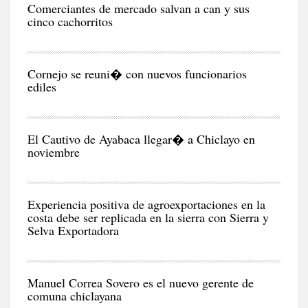
Comerciantes de mercado salvan a can y sus
cinco cachorritos
CIU
Cornejo se reuni� con nuevos funcionarios
ediles
CIU
El Cautivo de Ayabaca llegar� a Chiclayo en
noviembre
NEG
Y
EC
Experiencia positiva de agroexportaciones en la
costa debe ser replicada en la sierra con Sierra y
Selva Exportadora
CIU
Manuel Correa Sovero es el nuevo gerente de
comuna chiclayana