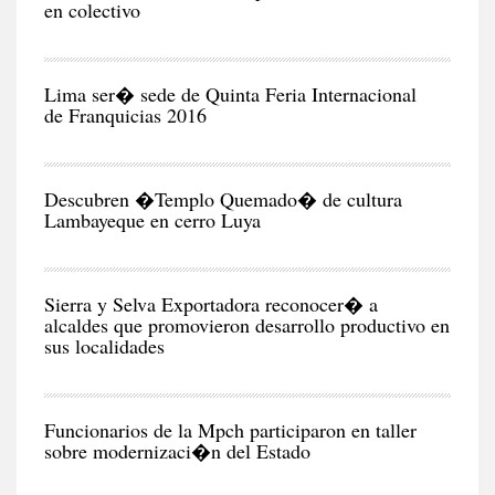
en colectivo
NEG
Y
EC
Lima ser� sede de Quinta Feria Internacional
de Franquicias 2016
RE
Descubren �Templo Quemado� de cultura
Lambayeque en cerro Luya
CIU
Sierra y Selva Exportadora reconocer� a
alcaldes que promovieron desarrollo productivo en
sus localidades
CIU
Funcionarios de la Mpch participaron en taller
sobre modernizaci�n del Estado