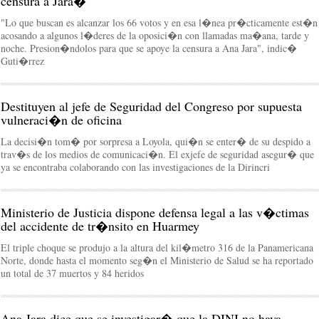
censura a Jara�
"Lo que buscan es alcanzar los 66 votos y en esa l�nea pr�cticamente est�n
acosando a algunos l�deres de la oposici�n con llamadas ma�ana, tarde y
noche. Presion�ndolos para que se apoye la censura a Ana Jara", indic�
Guti�rrez
Destituyen al jefe de Seguridad del Congreso por supuesta
vulneraci�n de oficina
La decisi�n tom� por sorpresa a Loyola, qui�n se enter� de su despido a
trav�s de los medios de comunicaci�n. El exjefe de seguridad asegur� que
ya se encontraba colaborando con las investigaciones de la Dirincri
Ministerio de Justicia dispone defensa legal a las v�ctimas
del accidente de tr�nsito en Huarmey
El triple choque se produjo a la altura del kil�metro 316 de la Panamericana
Norte, donde hasta el momento seg�n el Ministerio de Salud se ha reportado
un total de 37 muertos y 84 heridos
Ana Jara dice que se investigar� que la DINI no haya