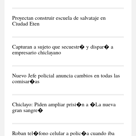
RE
Proyectan construir escuela de salvataje en
Ciudad Eten
CIU
Capturan a sujeto que secuestr� y dispar� a
empresario chiclayano
CIU
Nuevo Jefe policial anuncia cambios en todas las
comisar�as
CIU
Chiclayo: Piden ampliar prisi�n a �La nueva
gran sangre�
CIU
Roban tel�fono celular a polic�a cuando iba