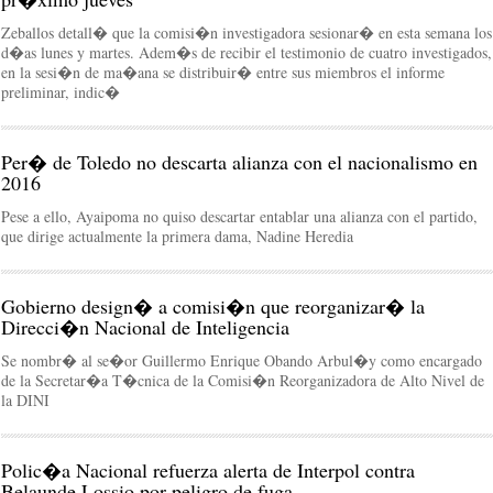
Zeballos detall� que la comisi�n investigadora sesionar� en esta semana los
d�as lunes y martes. Adem�s de recibir el testimonio de cuatro investigados,
en la sesi�n de ma�ana se distribuir� entre sus miembros el informe
preliminar, indic�
Per� de Toledo no descarta alianza con el nacionalismo en
2016
Pese a ello, Ayaipoma no quiso descartar entablar una alianza con el partido,
que dirige actualmente la primera dama, Nadine Heredia
Gobierno design� a comisi�n que reorganizar� la
Direcci�n Nacional de Inteligencia
Se nombr� al se�or Guillermo Enrique Obando Arbul�y como encargado
de la Secretar�a T�cnica de la Comisi�n Reorganizadora de Alto Nivel de
la DINI
Polic�a Nacional refuerza alerta de Interpol contra
Belaunde Lossio por peligro de fuga