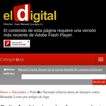
Director: Juan Manuel LLenque LL
El contenido de esta página requiere una versión
más reciente de Adobe Flash Player.
Categor�as
Tog
nav
tadora
�ltimas
|
Manuel Correa Sovero es el nuevo gerente de comuna chiclayana
|
Proyect
noticias:
Inicio
>
Nacionales
> Polic�a Nacional refuerza alerta de Interpol contra
Belaunde Lossio por peligro de fuga