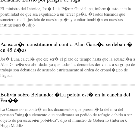
El ministro del Interior, Jos� Luis P�rez Guadalupe, inform� esto ante la
posibilidad de que sea expulsado a un tercer pa�s. �Todos tenemos que
someternos a la justicia de nuestro pa�s y confiar tambi�n en nuestras
instituciones�, dijo
Acusaci�n constitucional contra Alan Garc�a se debatir�
en 45 d�as
Jos� Luna calcul� que ese ser� el plazo de tiempo hasta que la acusaci�n a
Alan Garc�a sea abordada, ya que todas las denuncias derivadas a su grupo de
trabajo son debatidas de acuerdo estrictamente al orden de cronol�gico de
llegada
Bolivia sobre Belaunde: �La pelota est� en la cancha del
Per��
La Conare no encontr� en los documentos que present� la defensa del
peruano "ning�n elemento que confirmara su pedido de refugio debido a ser
objeto de persecuci�n pol�tica", dijo el ministro de Gobierno (Interior),
Hugo Moldiz