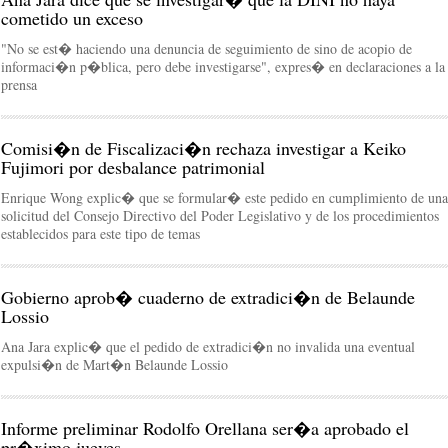
cometido un exceso
"No se est� haciendo una denuncia de seguimiento de sino de acopio de
informaci�n p�blica, pero debe investigarse", expres� en declaraciones a la
prensa
Comisi�n de Fiscalizaci�n rechaza investigar a Keiko
Fujimori por desbalance patrimonial
Enrique Wong explic� que se formular� este pedido en cumplimiento de una
solicitud del Consejo Directivo del Poder Legislativo y de los procedimientos
establecidos para este tipo de temas
Gobierno aprob� cuaderno de extradici�n de Belaunde
Lossio
Ana Jara explic� que el pedido de extradici�n no invalida una eventual
expulsi�n de Mart�n Belaunde Lossio
Informe preliminar Rodolfo Orellana ser�a aprobado el
pr�ximo jueves