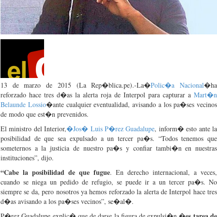
13 de
marzo
de 2015 (La Rep�blica.pe).-La�
Polic�a
Nacional
�h
reforzado
hace
tres
d�as
la
alerta
roja
de Interpol
para
capturar
a
Mart�n
Belaunde
Lossio
�ante
cualquier
eventualidad
,
avisando
a los
pa�ses
vecinos
de
modo
que
est�n
prevenidos
.
El
ministro
del Interior,
�
Jos�
Luis
P�rez
Guadalupe
,
inform�
esto
ante l
posibilidad
de
que
sea
expulsado
a un
tercer
pa�s
.
“Todos
tenemos
qu
someternos
a la
justicia
de
nuestro
pa�s
y
confiar
tambi�n
en
nuestra
instituciones”
,
dijo
.
“Cabe
la
posibilidad
de
que
fugue
. En
derecho
internacional
, a
veces
,
cuando
se
niega
un
pedido
de
refugio
, se
puede
ir
a un
tercer
pa�s
. No
siempre
se
da
,
pero
nosotros
ya
hemos
reforzado
la
alerta
de Interpol
hace
tre
d�as
avisando
a los
pa�ses
vecinos”
,
se�al�
.
es
tarea
d
P�rez
Guadalupe
explic�
que
de
darse
la
figura
de
expulsi�n
,�