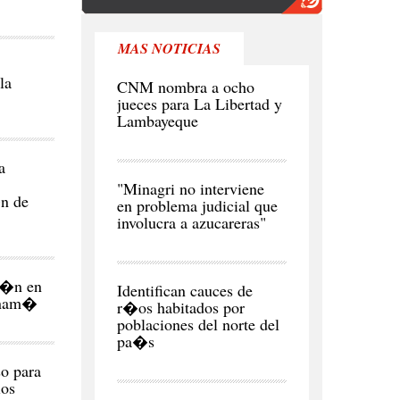
MAS NOTICIAS
POLITICA
la
CNM nombra a ocho
jueces para La Libertad y
Lambayeque
a
POLITICA
"Minagri no interviene
�n de
en problema judicial que
involucra a azucareras"
REGI�N
ar�n en
Identifican cauces de
Panam�
r�os habitados por
poblaciones del norte del
pa�s
o para
ios
POLITICA