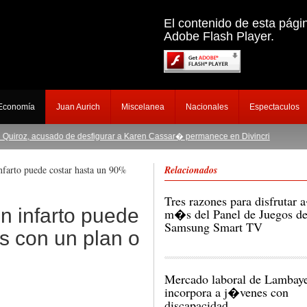
El contenido de esta pági
Adobe Flash Player.
 Economía
Juan Aurich
Miscelanea
Nacionales
Espectaculos
acusado de desfigurar a Karen Cassar� permanece en Divincri
|
Investigar�n a
nfarto puede costar hasta un 90%
Relacionados
Tres razones para disfrutar
n infarto puede
m�s del Panel de Juegos d
Samsung Smart TV
s con un plan o
Mercado laboral de Lambay
incorpora a j�venes con
discapacidad