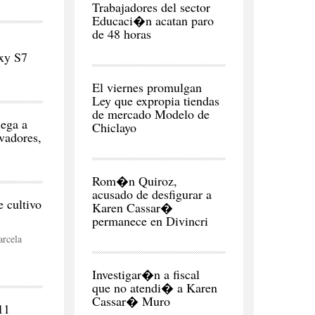
Trabajadores del sector
Educaci�n acatan paro
de 48 horas
xy S7
POLITICA
El viernes promulgan
Ley que expropia tiendas
de mercado Modelo de
ega a
Chiclayo
vadores,
CIUDAD
Rom�n Quiroz,
acusado de desfigurar a
 cultivo
Karen Cassar�
permanece en Divincri
rcela
CIUDAD
Investigar�n a fiscal
que no atendi� a Karen
Cassar� Muro
11