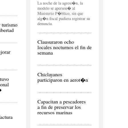
La noche de la agresi�n, la
modelo se aperson� al
Ministerio P�blico, sin que
alg�n fiscal pudiera registrar su
denuncia.
 turismo
ibertad
CIUDAD
Clausuraron ocho
locales nocturnos el fin de
jorar
semana
CIUDAD
Chiclayanos
tuvo
participaron en aerot�n
onal
REGI�N
Capacitan a pescadores
a fin de preservar los
recursos marinas
factura