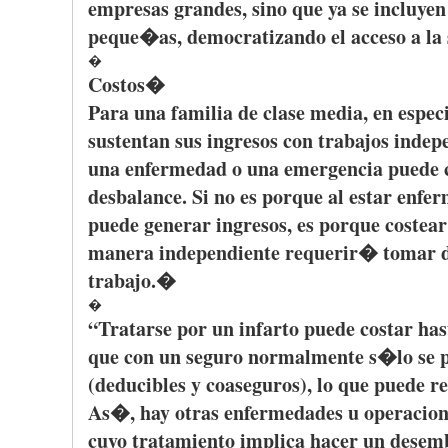
empresas
grandes
,
sino
que
ya
se
incluyen
peque�as
,
democratizando
el
acceso
a la
�
Costos
�
Para
una
familia
de
clase
media, en espec
sustentan
sus
ingresos
con
trabajos
indep
una
enfermedad
o
una
emergencia
puede
desbalance
. Si no
es
porque
al
estar
enfer
puede
generar
ingresos
,
es
porque
costear
manera
independiente
requerir�
tomar
trabajo
.�
�
“Tratarse
por
un
infarto
puede
costar
has
que
con un
seguro
normalmente
s�lo
se
(
deducibles
y
coaseguros
), lo
que
puede
re
As�
, hay
otras
enfermedades
u
operacion
cuyo
tratamiento
implica
hacer
un
desem