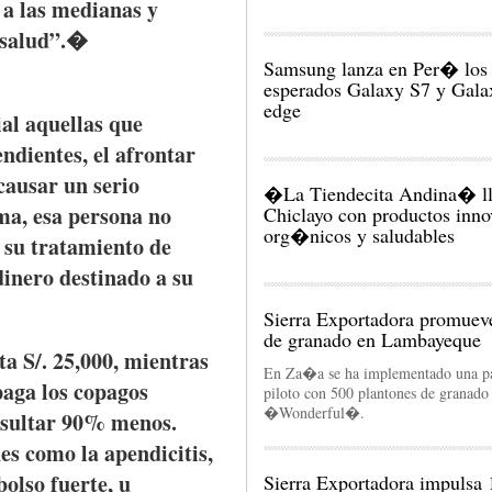
a
las
medianas
y
salud”
.�
Samsung lanza en Per� los
esperados Galaxy S7 y Gala
edge
ial
aquellas
que
endientes
, el
afrontar
causar
un
serio
�La Tiendecita Andina� ll
ma
,
esa
persona no
Chiclayo con productos inno
su
tratamiento
de
dinero
destinado
a
su
Sierra Exportadora promueve
de granado en Lambayeque
ta
S/. 25,000,
mientras
En Za�a se ha implementado una pa
paga
los
copagos
piloto con 500 plantones de granado
�Wonderful�‏.
sultar
90%
menos
.
es
como
la
apendicitis
,
bolso
fuerte
, u
Sierra Exportadora impulsa 