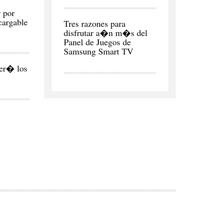
Y
 por
ECONOMÍA
cargable
Tres razones para
disfrutar a�n m�s del
Panel de Juegos de
Samsung Smart TV
er� los