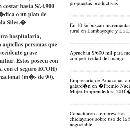
propuestas productivas
n
costar
hasta
S/.4,900
�dica
o un plan de
la
Siles
.�
En 10 % buscan incrementar
rural en Lambayeque y La L
ura
hospitalaria
,
a
aquellas
personas
que
accidente
grave
Aprueban S/600 mil para me
competitividad del mango
iliar.
Estos
poseen
con
s
, con el
seguro
ECOH
)
nacional
(
m�s
de 90).
Empresaria de Amazonas ob
galard�n en �Premio Naci
Capacitaron a empresarios
chiclayanos sobre uso de la 
negociable