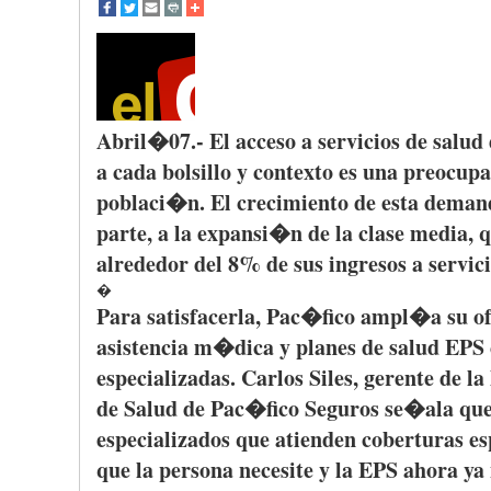
Abril
�07.- El
acceso
a
servicios
de
salud
a
cada
bolsillo
y
contexto
es
una
preocup
poblaci�n
. El
crecimiento
de
esta
deman
parte
, a la
expansi�n
de la
clase
media,
q
alrededor
del 8% de
sus
ingresos
a
servic
�
Para
satisfacerla
,
Pac�fico
ampl�a
su
o
asistencia
m�dica
y planes de
salud
EPS 
especializadas
. Carlos
Siles
,
gerente
de la
de
Salud
de
Pac�fico
Seguros
se�ala
qu
especializados
que
atienden
coberturas
es
que
la persona
necesite
y la EPS
ahora
ya