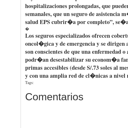
hospitalizaciones
prolongadas
,
que
puede
semanales
,
que
un
seguro
de
asistencia
m
salud
EPS
cubrir�a
por
completo”
,
se�a
�
Los
seguros
especializados
ofrecen
cobert
oncol�gica
y de
emergencia
y se
dirigen
son
conscientes
de
que
una
enfermedad
o
podr�an
desestabilizar
su
econom�a
fam
primas
accesibles
(
desde
S/.73 soles al
me
y con
una
amplia
red de
cl�nicas
a
nivel
Tags:
Comentarios