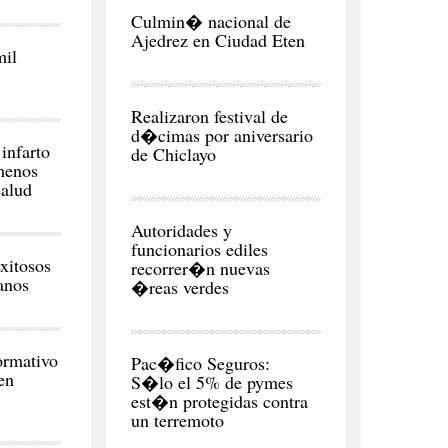
REGI�N
Culmin� nacional de
Ajedrez en Ciudad Eten
mil
CIUDAD
Realizaron festival de
d�cimas por aniversario
infarto
de Chiclayo
menos
salud
CIUDAD
Autoridades y
funcionarios ediles
xitosos
recorrer�n nuevas
anos
�reas verdes
MISCELANEA
ormativo
Pac�fico Seguros:
en
S�lo el 5% de pymes
est�n protegidas contra
un terremoto
NEGOCIOS