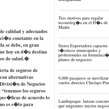
Tres motivos para regalar
teconolog�a en el D�a de 
Madre
de
calidad
y
adecuados
aci�n
constante
en la
da
se
debe
, en
gran
Sierra Exportadora capacita 
t�cnicos municipales y
ue
hoy
en
d�a
destina
profesionales en formulaci
ios
de
salud
.�
ferta
de
seguros
de
con
alternativas
9,000 pasajeros se moviliz
vuelos directos Chiclayo-
Divisi�n
de
Negocios
e
“tenemos
los
seguros
pec�ficas
de
acuerdo
lo
Lambayeque: lanzan concurs
no
es
s�lo
para
que migrantes inicien negoc