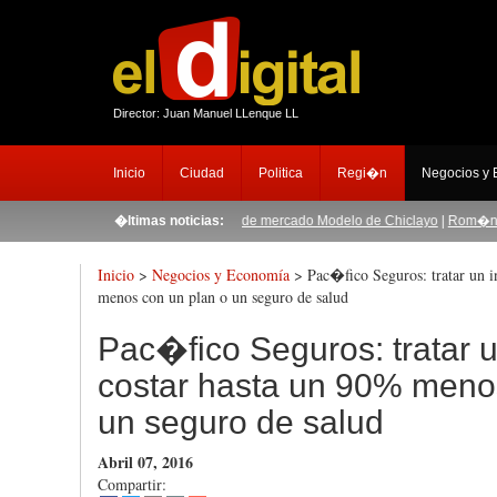
Director: Juan Manuel LLenque LL
Inicio
Ciudad
Politica
Regi�n
Negocios y
mulgan Ley que expropia tiendas de mercado Modelo de Chiclayo
�ltimas noticias:
|
Rom�n Quiroz, 
Inicio
>
Negocios y Economía
> Pac�fico Seguros: tratar un i
menos con un plan o un seguro de salud
Pac�fico Seguros: tratar u
costar hasta un 90% meno
un seguro de salud
Abril 07, 2016
Compartir: