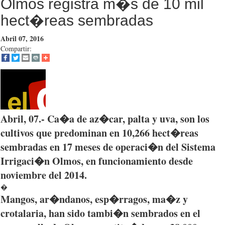
Olmos registra m�s de 10 mil
hect�reas sembradas
Abril 07, 2016
Compartir:
Abril
, 07.-
Ca�a
de
az�car
,
palta
y
uva
, son los
cultivos
que
predominan
en 10,266
hect�reas
sembradas
en 17
meses
de
operaci�n
del
Sistema
Irrigaci�n
Olmos
, en
funcionamiento
desde
noviembre
del 2014.
�
Mangos,
ar�ndanos
,
esp�rragos
,
ma�z
y
crotalaria
,
han
sido
tambi�n
sembrados
en el