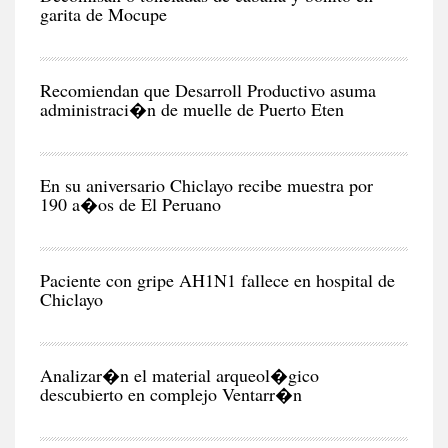
garita de Mocupe
RE
Recomiendan que Desarroll Productivo asuma
administraci�n de muelle de Puerto Eten
CIU
En su aniversario Chiclayo recibe muestra por
190 a�os de El Peruano
CIU
Paciente con gripe AH1N1 fallece en hospital de
Chiclayo
RE
Analizar�n el material arqueol�gico
descubierto en complejo Ventarr�n