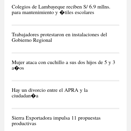
RE
Colegios de Lambayeque reciben S/ 6.9 mllns.
para mantenimiento y �tiles escolares
POL
Trabajadores protestaron en instalaciones del
Gobierno Regional
RE
Mujer ataca con cuchillo a sus dos hijos de 5 y 3
a�os
POL
Hay un divorcio entre el APRA y la
ciudadan�a
NEG
Y
EC
Sierra Exportadora impulsa 11 propuestas
productivas