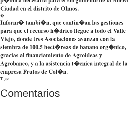
p�blica
necesaria
para
el
surgimiento
de la
Nueva
Ciudad
en el
distrito
de
Olmos
.
�
Inform�
tambi�n
,
que
contin�an
las
gestiones
para
que
el
recurso
h�drico
llegue
a
todo
el Valle
Viejo,
donde
tres
Asociaciones
avanzan
con la
siembra
de 100.5
hect�reas
de
banano
org�nico
,
gracias
al
financiamiento
de
Agroideas
y
Agrobanco
, y a la
asistencia
t�cnica
integral de la
empresa
Frutos
de
Col�n
.
Tags:
Comentarios