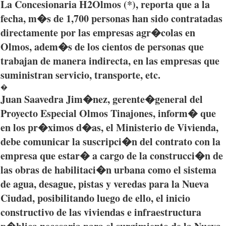
La
Concesionaria
H2Olmos
(*),
reporta
que
a la
fecha
,
m�s
de 1,700 personas
han
sido
contratadas
directamente
por
las
empresas
agr�colas
en
Olmos
,
adem�s
de los
cientos
de personas
que
trabajan
de
manera
indirecta
, en
las
empresas
que
suministran
servicio
,
transporte
, etc.
�
Juan
Saavedra
Jim�nez
,
gerente
�g
eneral
del
Proyecto
Especial
Olmos
Tinajones
,
inform�
que
en los
pr�ximos
d�as
, el
Ministerio
de
Vivienda
,
debe
comunicar
la
suscripci�n
del
contrato
con la
empresa
que
estar�
a cargo de la
construcci�n
de
las
obras
de
habilitaci�n
urbana
como
el
sistema
de
agua
,
desague
,
pistas
y
veredas
para
la
Nueva
Ciudad
,
posibilitando
luego
de
ello
, el
inicio
constructivo
de
las
viviendas
e
infraestructura