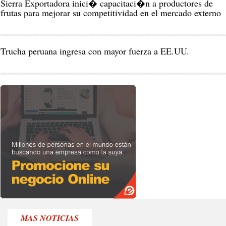
Sierra Exportadora inici� capacitaci�n a productores de
frutas para mejorar su competitividad en el mercado externo
NEG
MAS NOTICIAS
Y