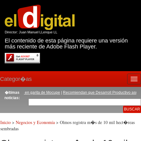
Director: Juan Manuel LLenque LL
El contenido de esta página requiere una versión
más reciente de Adobe Flash Player.
Categor�as
Tog
nav
a y bonito en garita de Mocupe
�ltimas
|
Recomiendan que Desarroll Productivo asuma ad
noticias:
Inicio
>
Negocios y Economía
> Olmos registra m�s de 10 mil hect�reas
sembradas