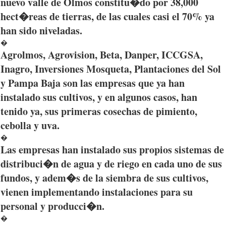
nuevo
valle
de
Olmos
constitu�do
por
38,000
hect�reas
de
tierras
, de
las
cuales
casi
el 70%
ya
han
sido
niveladas
.
�
Agrolmos
,
Agrovision
, Beta,
Danper
,
ICCGSA
,
Inagro
,
Inversiones
Mosqueta
,
Plantaciones
del Sol
y Pampa Baja son
las
empresas
que
ya
han
instalado
sus
cultivos
, y en
algunos
casos
,
han
tenido
ya
,
sus
primeras
cosechas
de pimiento,
cebolla
y
uva
.
�
Las
empresas
han
instalado
sus
propios
sistemas
de
distribuci�n
de
agua
y de
riego
en
cada
uno
de
sus
fundos
, y
adem�s
de la
siembra
de
sus
cultivos
,
vienen
implementando
instalaciones
para
su
personal y
producci�n
.
�