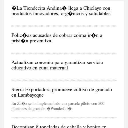
EC
�La Tiendecita Andina� llega a Chiclayo con
CIU
Polic�as acusados de cobrar coima ir�n a
prisi�n preventiva
CIU
Actualizan convenio para garantizar servicio
educativo en cuna maternal
NEG
Y
EC
Sierra Exportadora promueve cultivo de granado
en Lambayeque
En Za�a se ha implementado una parcela piloto con 500
plantones de granado �Wonderful�‏.
RE
Decomisan 8 toneladas de caballa y bonito en