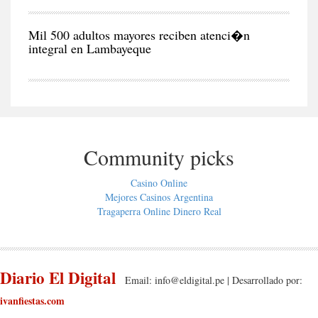
CIU
Mil 500 adultos mayores reciben atenci�n
integral en Lambayeque
Community picks
Casino Online
Mejores Casinos Argentina
Tragaperra Online Dinero Real
Diario El Digital
Email:
info@eldigital.pe
| Desarrollado por:
ivanfiestas.com