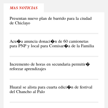
MAS NOTICIAS
CIU
Presentan nuevo plan de barrido para la ciudad
de Chiclayo
POL
Acu�a anuncia donaci�n de 60 camionetas
para PNP y local para Comisar�a de la Familia
CIU
Incremento de horas en secundaria permitir�
reforzar aprendizajes
NEG
Y
EC
Huaral se alista para cuarta edici�n de festival
del Chancho al Palo
CIU