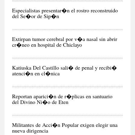
RE
Especialistas presentar�n el rostro reconstruido
del Se�or de Sip�n
CIU
Extirpan tumor cerebral por v�a nasal sin abrir
cr�neo en hospital de Chiclayo
CIU
Katiuska Del Castillo sali� de penal y recibi�
atenci�n en cl�nica
RE
Reportan aparici�n de r�plicas en santuario
del Divino Ni�o de Eten
POL
Militantes de Acci�n Popular exigen elegir una
nueva dirigencia