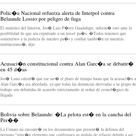
Polic�a Nacional refuerza alerta de Interpol contra
Belaunde Lossio por peligro de fuga
El ministro del Interior, Jos� Luis P�rez Guadalupe, inform� esto ante la
posibilidad de que sea expulsado a un tercer pa�s. �Todos tenemos que
someternos a la justicia de nuestro pa�s y confiar tambi�n en nuestras
instituciones�, dijo
Acusaci�n constitucional contra Alan Garc�a se debatir�
en 45 d�as
Jos� Luna calcul� que ese ser� el plazo de tiempo hasta que la acusaci�n a
Alan Garc�a sea abordada, ya que todas las denuncias derivadas a su grupo de
trabajo son debatidas de acuerdo estrictamente al orden de cronol�gico de
llegada
Bolivia sobre Belaunde: �La pelota est� en la cancha del
Per��
La Conare no encontr� en los documentos que present� la defensa del
peruano "ning�n elemento que confirmara su pedido de refugio debido a ser