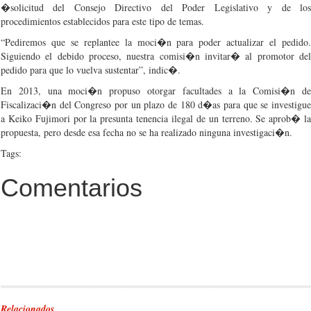
�
solicitud
del
Consejo
Directivo
del
Poder
Legislativo
y de lo
procedimientos
establecidos
para
este
tipo
de
temas
.
“Pediremos
que
se
replantee
la
moci�n
para
poder
actualizar
el
pedido
Siguiendo
el
debido
proceso
,
nuestra
comisi�n
invitar�
al
promotor
de
pedido
para
que
lo
vuelva
sustentar”
,
indic�
.
En 2013,
una
moci�n
propuso
otorgar
facultades
a la
Comisi�n
d
Fiscalizaci�n
del
Congreso
por
un
plazo
de 180
d�as
para
que
se
investigu
a
Keiko
Fujimori
por
la
presunta
tenencia
ilegal
de un
terreno
. Se
aprob�
l
propuesta
,
pero
desde
esa
fecha
no se ha
realizado
ninguna
investigaci�n
.
Tags:
Comentarios
Relacionados