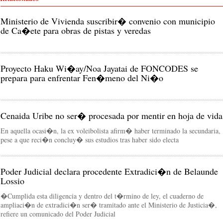
Ministerio de Vivienda suscribir� convenio con municipio
de Ca�ete para obras de pistas y veredas
Proyecto Haku Wi�ay/Noa Jayatai de FONCODES se
prepara para enfrentar Fen�meno del Ni�o
Cenaida Uribe no ser� procesada por mentir en hoja de vida
En aquella ocasi�n, la ex voleibolista afirm� haber terminado la secundaria,
pese a que reci�n concluy� sus estudios tras haber sido electa
Poder Judicial declara procedente Extradici�n de Belaunde
Lossio
�Cumplida esta diligencia y dentro del t�rmino de ley, el cuaderno de
ampliaci�n de extradici�n ser� tramitado ante el Ministerio de Justicia�,
refiere un comunicado del Poder Judicial