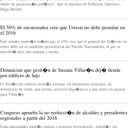
objeto de persecuci�n pol�tica", dijo el ministro de Gobierno (Interior),
Hugo Moldiz
El 50% de encuestados cree que Urresti no debe postular en
el 2016
Este estudio tambi�n se�ala que el 19% cree que el general del Ej�rcito en
retiro debe ser el candidato presidencial del Partido Nacionalista, al que se
inscribi� hace una semana y media.
Denuncian que gesti�n de Susana Villar�n dej� deuda
por edificio de lujo
El dise�o del edificio inclu�a terrazas, un dormitorio principal, un
dormitorio de visita, una cocina, servicios higi�nicos y una suite con jacuzzi
para Villar�n
Congreso aprueba la no reelecci�n de alcaldes y presidentes
regionales a partir del 2016
Estas autoridades estar�n sujetas a procesos revocatorios. Adem�s, los