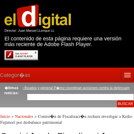
Director: Juan Manuel LLenque LL
El contenido de esta página requiere una versión
más reciente de Adobe Flash Player.
Categor�as
Tog
nav
denta de fiscales y general P�rez coordinan acciones contra la delincuencia
�ltimas
|
Fami
noticias:
Inicio
>
Nacionales
> Comisi�n de Fiscalizaci�n rechaza investigar a Keiko
Fujimori por desbalance patrimonial