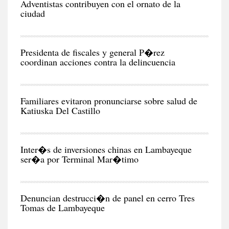
Adventistas contribuyen con el ornato de la
ciudad
CIU
Presidenta de fiscales y general P�rez
coordinan acciones contra la delincuencia
CIU
Familiares evitaron pronunciarse sobre salud de
Katiuska Del Castillo
POL
Inter�s de inversiones chinas en Lambayeque
ser�a por Terminal Mar�timo
CIU
Denuncian destrucci�n de panel en cerro Tres
Tomas de Lambayeque