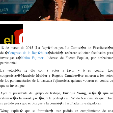
18 de
marzo
de 2015 (La Rep�blica.pe).-La
Comisi�n
de
Fiscalizaci�
del�
Congreso
de la
Rep�blica
�
decidi�
rechazar
solicitar
facultades
par
investigar
a�
Keiko
Fujimori
,
lideresa
de
Fuerza
Popular,
por
desbalance
patrimonial.
La
votaci�n
se
dio
con 8
votos
a favor y 6 en contra. Lo
Mauricio
Mulder
y
Rogelio
Canches
congresistas
�
�se
unieron
a los
votos
de los
parlamentarios
de la
bancada
fujimorista
,
quienes
votaron
en contra de
que
se
investigue
.
,
Enrique Wong,
se�al�
que
s
Ayer
el
presidente
del
grupo
de
trabajo
retomar�a
la
investigaci�n
, y le
pedir�a
al
Partido
Nacionalista
que
retir
su
pedido
para
que
se
otorgue
a la
comisi�n
facultades
investigadoras
.
Wong
explic�
que
se
formular�
este
pedido
en
cumplimiento
de
un