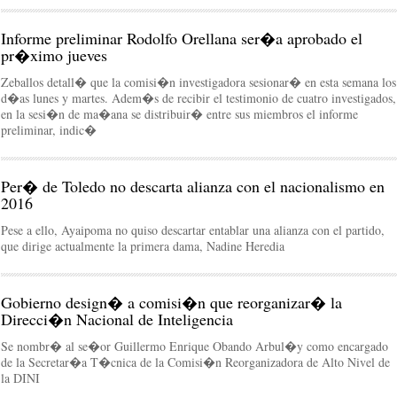
Informe preliminar Rodolfo Orellana ser�a aprobado el
pr�ximo jueves
Zeballos detall� que la comisi�n investigadora sesionar� en esta semana los
d�as lunes y martes. Adem�s de recibir el testimonio de cuatro investigados,
en la sesi�n de ma�ana se distribuir� entre sus miembros el informe
preliminar, indic�
Per� de Toledo no descarta alianza con el nacionalismo en
2016
Pese a ello, Ayaipoma no quiso descartar entablar una alianza con el partido,
que dirige actualmente la primera dama, Nadine Heredia
Gobierno design� a comisi�n que reorganizar� la
Direcci�n Nacional de Inteligencia
Se nombr� al se�or Guillermo Enrique Obando Arbul�y como encargado
de la Secretar�a T�cnica de la Comisi�n Reorganizadora de Alto Nivel de
la DINI