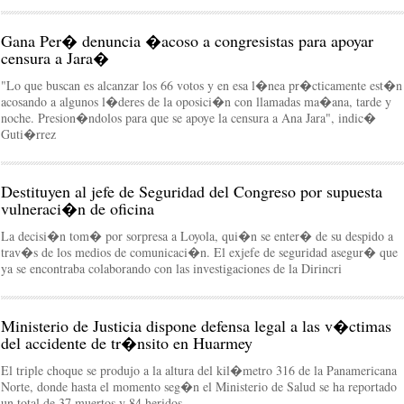
Gana Per� denuncia �acoso a congresistas para apoyar
censura a Jara�
"Lo que buscan es alcanzar los 66 votos y en esa l�nea pr�cticamente est�n
acosando a algunos l�deres de la oposici�n con llamadas ma�ana, tarde y
noche. Presion�ndolos para que se apoye la censura a Ana Jara", indic�
Guti�rrez
Destituyen al jefe de Seguridad del Congreso por supuesta
vulneraci�n de oficina
La decisi�n tom� por sorpresa a Loyola, qui�n se enter� de su despido a
trav�s de los medios de comunicaci�n. El exjefe de seguridad asegur� que
ya se encontraba colaborando con las investigaciones de la Dirincri
Ministerio de Justicia dispone defensa legal a las v�ctimas
del accidente de tr�nsito en Huarmey
El triple choque se produjo a la altura del kil�metro 316 de la Panamericana
Norte, donde hasta el momento seg�n el Ministerio de Salud se ha reportado
un total de 37 muertos y 84 heridos