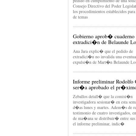
pedido en cumplimiento de una solic
Consejo Directivo del Poder Legisla
los procedimientos establecidos para 
de temas
Gobierno aprob� cuaderno
extradici�n de Belaunde Lo
Ana Jara explic� que el pedido de
extradici�n no invalida una eventua
expulsi�n de Mart�n Belaunde Los
Informe preliminar Rodolfo 
ser�a aprobado el pr�ximo
Zeballos detall� que la comisi�n
investigadora sesionar� en esta sem
d�as lunes y martes. Adem�s de rec
testimonio de cuatro investigados, e
de ma�ana se distribuir� entre su
el informe preliminar, indic�