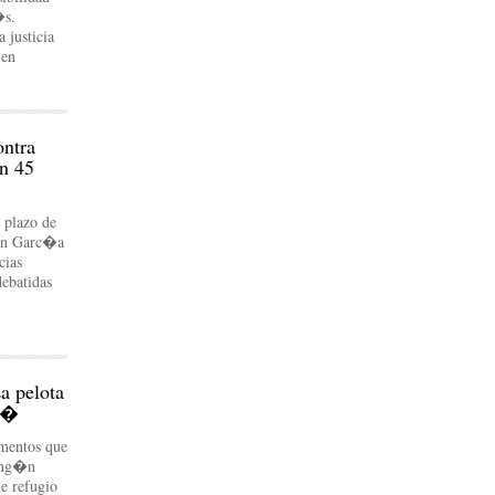
�s.
 justicia
 en
ontra
n 45
 plazo de
lan Garc�a
cias
debatidas
a pelota
r��
mentos que
ning�n
e refugio