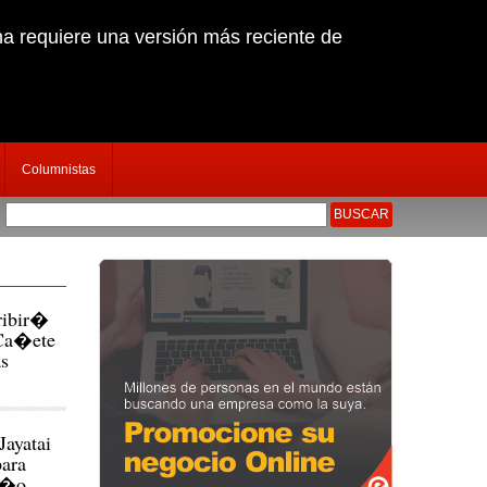
na requiere una versión más reciente de
Columnistas
pronunciarse sobre salud de Katiuska Del Castillo
|
Inter�s de inversiones china
ribir�
 Ca�ete
as
ayatai
ara
i�o