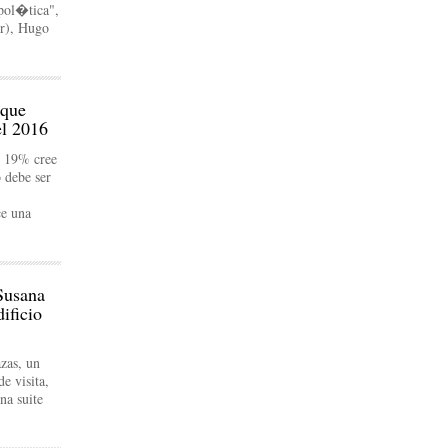
pol�tica",
or), Hugo
 que
el 2016
l 19% cree
o debe ser
ce una
Susana
ificio
zas, un
e visita,
na suite