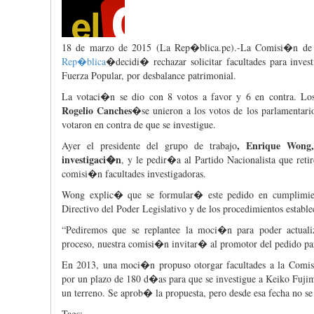
18 de
marzo
de 2015 (La Rep�blica.pe).-La
Comisi�n
d
Rep�blica
�
decidi�
rechazar
solicitar
facultades
para
invest
Fuerza
Popular,
por
desbalance
patrimonial.
La
votaci�n
se
dio
con 8
votos
a favor y 6 en contra. L
Rogelio
Canches
�se
unieron
a los
votos
de los
parlamentari
votaron
en contra de
que
se
investigue
.
,
Enrique Won
Ayer
el
presidente
del
grupo
de
trabajo
investigaci�n
, y le
pedir�a
al
Partido
Nacionalista
que
reti
comisi�n
facultades
investigadoras
.
Wong
explic�
que
se
formular�
este
pedido
en
cumplimie
Directivo
del
Poder
Legislativo
y de los
procedimientos
estable
“Pediremos
que
se
replantee
la
moci�n
para
poder
actuali
proceso
,
nuestra
comisi�n
invitar�
al
promotor
del
pedido
pa
En 2013,
una
moci�n
propuso
otorgar
facultades
a la
Comi
por
un
plazo
de 180
d�as
para
que
se
investigue
a
Keiko
Fuji
un
terreno
. Se
aprob�
la
propuesta
,
pero
desde
esa
fecha
no se
Tags: