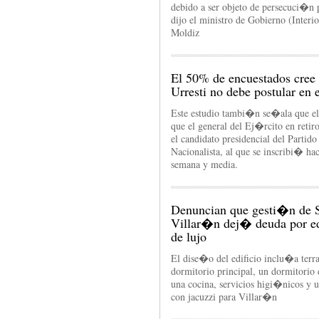
debido a ser objeto de persecuci�n 
dijo el ministro de Gobierno (Interi
Moldiz
El 50% de encuestados cree
Urresti no debe postular en 
Este estudio tambi�n se�ala que e
que el general del Ej�rcito en retir
el candidato presidencial del Partido
Nacionalista, al que se inscribi� ha
semana y media.
Denuncian que gesti�n de 
Villar�n dej� deuda por ed
de lujo
El dise�o del edificio inclu�a terra
dormitorio principal, un dormitorio d
una cocina, servicios higi�nicos y u
con jacuzzi para Villar�n