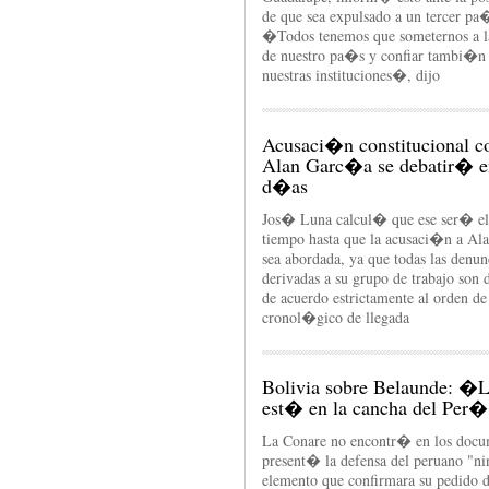
de que sea expulsado a un tercer pa
�Todos tenemos que someternos a la
de nuestro pa�s y confiar tambi�n
nuestras instituciones�, dijo
Acusaci�n constitucional c
Alan Garc�a se debatir� e
d�as
Jos� Luna calcul� que ese ser� el
tiempo hasta que la acusaci�n a A
sea abordada, ya que todas las denun
derivadas a su grupo de trabajo son 
de acuerdo estrictamente al orden de
cronol�gico de llegada
Bolivia sobre Belaunde: �L
est� en la cancha del Pe
La Conare no encontr� en los docu
present� la defensa del peruano "
elemento que confirmara su pedido d