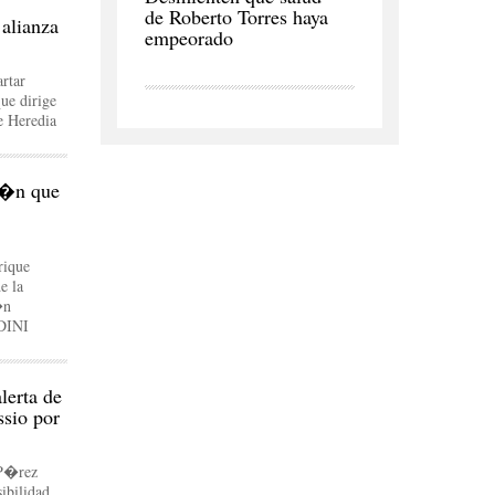
de Roberto Torres haya
alianza
empeorado
rtar
que dirige
e Heredia
i�n que
rique
e la
�n
 DINI
lerta de
ssio por
 P�rez
ibilidad