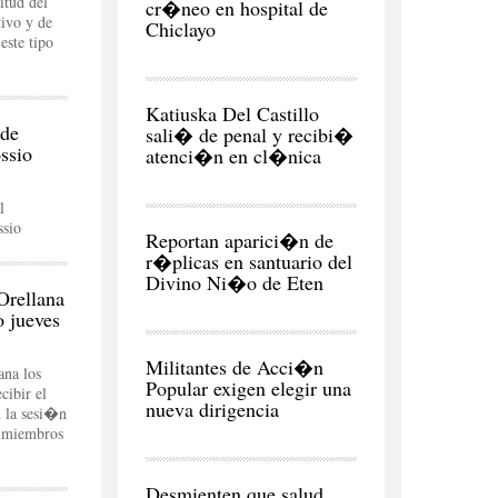
itud del
cr�neo en hospital de
tivo y de
Chiclayo
este tipo
CIUDAD
Katiuska Del Castillo
 de
sali� de penal y recibi�
ssio
atenci�n en cl�nica
l
REGI�N
sio
Reportan aparici�n de
r�plicas en santuario del
Divino Ni�o de Eten
Orellana
 jueves
POLITICA
Militantes de Acci�n
ana los
Popular exigen elegir una
ibir el
nueva dirigencia
n la sesi�n
s miembros
CIUDAD
Desmienten que salud