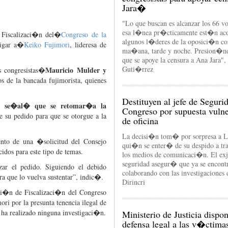
Jara�
"Lo que buscan es alcanzar los 66 vo
esa l�nea pr�cticamente est�n ac
e
Fiscalizaci�n
del�
Congreso
de la
algunos l�deres de la oposici�n co
igar
a�
Keiko
Fujimori
,
lideresa
de
ma�ana, tarde y noche. Presion�nd
que se apoye la censura a Ana Jara"
Guti�rrez
Mauricio
Mulder
y
os
congresistas
�
os
de la
bancada
fujimorista
,
quienes
Destituyen al jefe de Seguri
g,
se�al�
que
se
retomar�a
la
Congreso por supuesta vuln
re
su
pedido
para
que
se
otorgue
a la
de oficina
La decisi�n tom� por sorpresa a L
nto
de
una
�
solicitud
del
Consejo
qui�n se enter� de su despido a t
cidos
para
este
tipo
de
temas
.
los medios de comunicaci�n. El exj
seguridad asegur� que ya se encont
zar
el
pedido
.
Siguiendo
el
debido
colaborando con las investigaciones 
ra
que
lo
vuelva
sustentar”
,
indic�
.
Dirincri
si�n
de
Fiscalizaci�n
del
Congreso
mori
por
la
presunta
tenencia
ilegal
de
 ha
realizado
ninguna
investigaci�n
.
Ministerio de Justicia dispo
defensa legal a las v�ctima