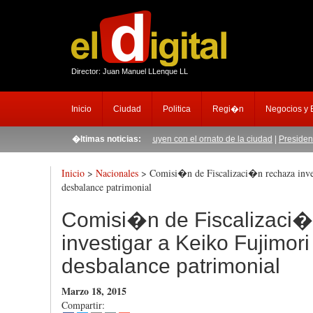
Director: Juan Manuel LLenque LL
Inicio
Ciudad
Politica
Regi�n
Negocios y
 al Palo
|
Adventistas contribuyen con el ornato de la ciudad
�ltimas noticias:
|
Presidenta de fiscale
Inicio
>
Nacionales
> Comisi�n de Fiscalizaci�n rechaza inves
desbalance patrimonial
Comisi�n de Fiscalizaci�
investigar a Keiko Fujimori
desbalance patrimonial
Marzo 18, 2015
Compartir: