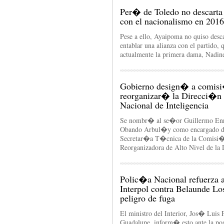
Per� de Toledo no descarta 
con el nacionalismo en 2016
Pese a ello, Ayaipoma no quiso desca
entablar una alianza con el partido, 
actualmente la primera dama, Nadin
Gobierno design� a comis
reorganizar� la Direcci�n
Nacional de Inteligencia
Se nombr� al se�or Guillermo En
Obando Arbul�y como encargado d
Secretar�a T�cnica de la Comisi
Reorganizadora de Alto Nivel de la
Polic�a Nacional refuerza a
Interpol contra Belaunde Lo
peligro de fuga
El ministro del Interior, Jos� Luis
Guadalupe, inform� esto ante la pos