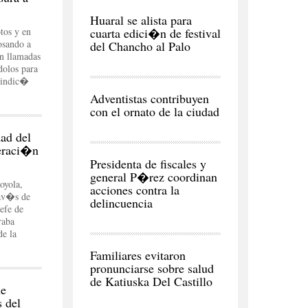
ECONOMÍA
Huaral se alista para
tos y en
cuarta edici�n de festival
osando a
del Chancho al Palo
n llamadas
olos para
, indic�
CIUDAD
Adventistas contribuyen
con el ornato de la ciudad
dad del
eraci�n
CIUDAD
Presidenta de fiscales y
general P�rez coordinan
oyola,
acciones contra la
rav�s de
delincuencia
efe de
raba
de la
CIUDAD
Familiares evitaron
pronunciarse sobre salud
de Katiuska Del Castillo
ne
s del