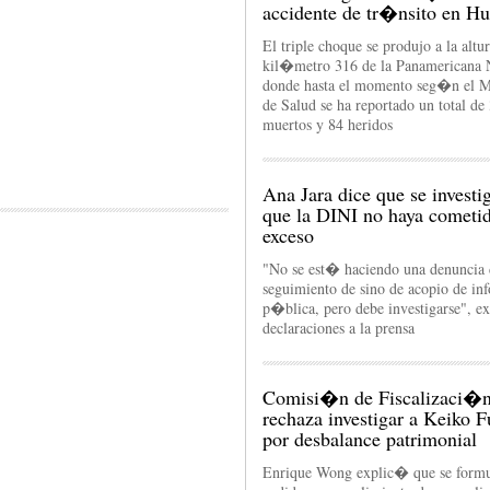
accidente de tr�nsito en H
El triple choque se produjo a la altur
kil�metro 316 de la Panamericana 
donde hasta el momento seg�n el Mi
de Salud se ha reportado un total de
muertos y 84 heridos
Ana Jara dice que se invest
que la DINI no haya cometi
exceso
"No se est� haciendo una denuncia 
seguimiento de sino de acopio de i
p�blica, pero debe investigarse", 
declaraciones a la prensa
Comisi�n de Fiscalizaci�
rechaza investigar a Keiko F
por desbalance patrimonial
Enrique Wong explic� que se form