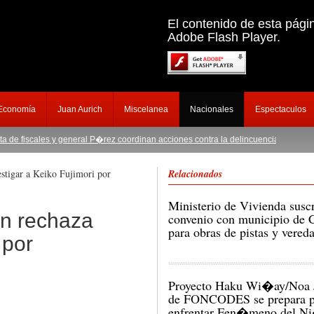
El contenido de esta pági
Adobe Flash Player.
 Economía
Juan Aurich
Miscelanea
Nacionales
Espectaculos
s y general P�rez coordinan acciones contra la delincuencia
|
Familiares evitaron 
tigar a Keiko Fujimori por
Relacionados
Ministerio de Vivienda susc
n rechaza
convenio con municipio de
para obras de pistas y vered
 por
Proyecto Haku Wi�ay/Noa J
de FONCODES se prepara p
enfrentar Fen�meno del N