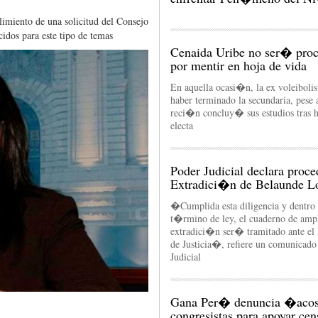
miento de una solicitud del Consejo
cidos para este tipo de temas
Cenaida Uribe no ser� pro
por mentir en hoja de vida
En aquella ocasi�n, la ex voleiboli
haber terminado la secundaria, pese 
reci�n concluy� sus estudios tras h
electa
Poder Judicial declara proce
Extradici�n de Belaunde L
�Cumplida esta diligencia y dentro 
t�rmino de ley, el cuaderno de amp
extradici�n ser� tramitado ante el 
de Justicia�, refiere un comunicado
Judicial
Gana Per� denuncia �acos
congresistas para apoyar cen