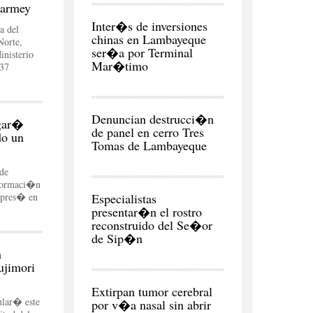
uarmey
POLITICA
Inter�s de inversiones
a del
chinas en Lambayeque
Norte,
ser�a por Terminal
nisterio
Mar�timo
 37
CIUDAD
Denuncian destrucci�n
igar�
de panel en cerro Tres
do un
Tomas de Lambayeque
de
nformaci�n
REGI�N
expres� en
Especialistas
presentar�n el rostro
reconstruido del Se�or
de Sip�n
n
ujimori
CIUDAD
Extirpan tumor cerebral
ular� este
por v�a nasal sin abrir