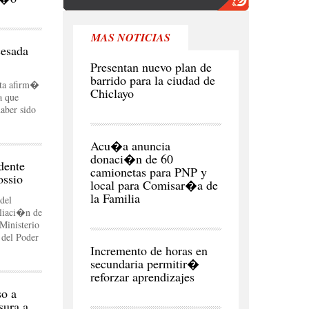
MAS NOTICIAS
cesada
CIUDAD
Presentan nuevo plan de
barrido para la ciudad de
sta afirm�
Chiclayo
a que
aber sido
POLITICA
Acu�a anuncia
donaci�n de 60
dente
camionetas para PNP y
ossio
local para Comisar�a de
la Familia
del
liaci�n de
Ministerio
 del Poder
CIUDAD
Incremento de horas en
secundaria permitir�
reforzar aprendizajes
o a
NEGOCIOS
sura a
Y