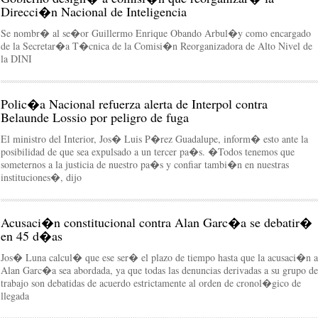
Direcci�n Nacional de Inteligencia
Se nombr� al se�or Guillermo Enrique Obando Arbul�y como encargado
de la Secretar�a T�cnica de la Comisi�n Reorganizadora de Alto Nivel de
la DINI
Polic�a Nacional refuerza alerta de Interpol contra
Belaunde Lossio por peligro de fuga
El ministro del Interior, Jos� Luis P�rez Guadalupe, inform� esto ante la
posibilidad de que sea expulsado a un tercer pa�s. �Todos tenemos que
someternos a la justicia de nuestro pa�s y confiar tambi�n en nuestras
instituciones�, dijo
Acusaci�n constitucional contra Alan Garc�a se debatir�
en 45 d�as
Jos� Luna calcul� que ese ser� el plazo de tiempo hasta que la acusaci�n a
Alan Garc�a sea abordada, ya que todas las denuncias derivadas a su grupo de
trabajo son debatidas de acuerdo estrictamente al orden de cronol�gico de
llegada