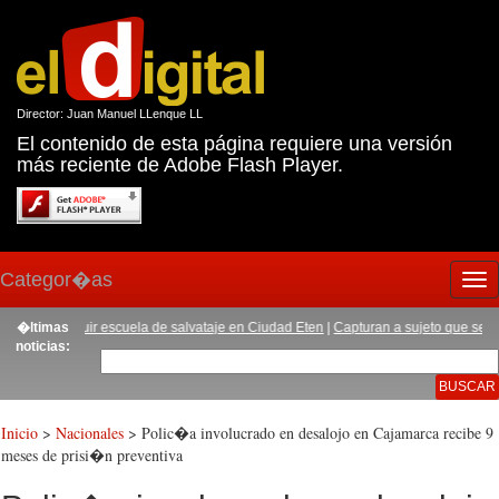
Director: Juan Manuel LLenque LL
El contenido de esta página requiere una versión
más reciente de Adobe Flash Player.
Categor�as
Tog
nav
construir escuela de salvataje en Ciudad Eten
�ltimas
|
Capturan a sujeto que secuestr� 
noticias:
Inicio
>
Nacionales
> Polic�a involucrado en desalojo en Cajamarca recibe 9
meses de prisi�n preventiva