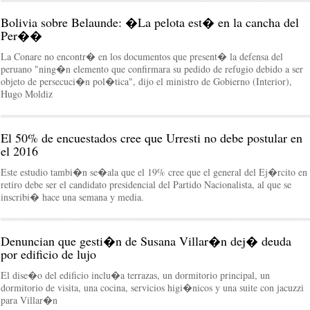
Bolivia sobre Belaunde: �La pelota est� en la cancha del
Per��
La Conare no encontr� en los documentos que present� la defensa del
peruano "ning�n elemento que confirmara su pedido de refugio debido a ser
objeto de persecuci�n pol�tica", dijo el ministro de Gobierno (Interior),
Hugo Moldiz
El 50% de encuestados cree que Urresti no debe postular en
el 2016
Este estudio tambi�n se�ala que el 19% cree que el general del Ej�rcito en
retiro debe ser el candidato presidencial del Partido Nacionalista, al que se
inscribi� hace una semana y media.
Denuncian que gesti�n de Susana Villar�n dej� deuda
por edificio de lujo
El dise�o del edificio inclu�a terrazas, un dormitorio principal, un
dormitorio de visita, una cocina, servicios higi�nicos y una suite con jacuzzi
para Villar�n