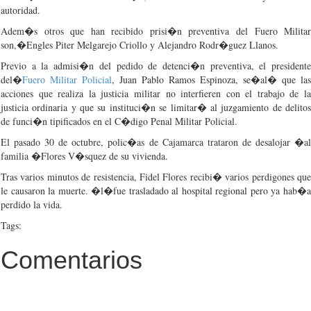
autoridad
.
Adem�s
otros
que
han
recibido
prisi�n
preventiva
del
Fuero
Milita
son,�
Engles
Piter
Melgarejo
Criollo
y Alejandro
Rodr�guez
Llanos
.
Previo
a la
admisi�n
del
pedido
de
detenci�n
preventiva
, el
president
del�
Fuero
Militar
Policial
, Juan Pablo Ramos Espinoza,
se�al�
que
las
acciones
que
realiza
la
justicia
militar
no
interfieren
con el
trabajo
de l
justicia
ordinaria
y
que
su
instituci�n
se
limitar�
al
juzgamiento
de
delito
de
funci�n
tipificados
en el
C�digo
Penal
Militar
Policial
.
El
pasado
30 de
octubre
,
polic�as
de
Cajamarca
trataron
de
desalojar
�a
familia
�Flores
V�squez
de
su
vivienda
.
Tras
varios
minutos
de
resistencia
, Fidel Flores
recibi�
varios
perdigones
qu
le
causaron
la
muerte
.
�l
�
fue
trasladado
al hospital regional
pero
ya
hab�
perdido
la
vida
.
Tags:
Comentarios