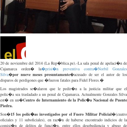
20 de
noviembre
del 2014 (La Rep�blica.pe).-La
sala
penal de
apelaci�n
d
Cajamarca
orden�
la
�
prisi�n
preventiva
contra�
Norbil
Gonzale
por
nueve
meses
presuntamente
Silva
�
�
acusado
de
ser
el
autor
de lo
disparos
de
perdigones
que
�
fueron
fatales
para
Fidel Flores.�
Los
magistrados
se�alaron
que
le
pedir�n
a la
justicia
militar
que
e
polic�a
sea
trasladado
a un penal de
Cajamarca
.
Actualmente
Gonzales Silv
Centro de
Internamiento
de la
Polic�a
Nacional
de
Puent
est�
en un�
Piedra
.
15 los
polic�as
investigados
por
el
Fuero
Militar
Policial
Son�
�(
cuatro
oficiales
y 11
suboficiales
), en
raz�n
de
haberse
encontrado
indicios
de l
comisi�n
de
delitos
de
funci�n
,
entre
ellos
desobediencia
y
abuso
d