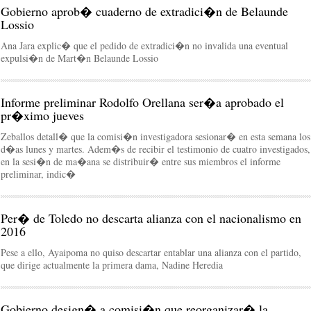
Gobierno aprob� cuaderno de extradici�n de Belaunde
Lossio
Ana Jara explic� que el pedido de extradici�n no invalida una eventual
expulsi�n de Mart�n Belaunde Lossio
Informe preliminar Rodolfo Orellana ser�a aprobado el
pr�ximo jueves
Zeballos detall� que la comisi�n investigadora sesionar� en esta semana los
d�as lunes y martes. Adem�s de recibir el testimonio de cuatro investigados,
en la sesi�n de ma�ana se distribuir� entre sus miembros el informe
preliminar, indic�
Per� de Toledo no descarta alianza con el nacionalismo en
2016
Pese a ello, Ayaipoma no quiso descartar entablar una alianza con el partido,
que dirige actualmente la primera dama, Nadine Heredia
Gobierno design� a comisi�n que reorganizar� la