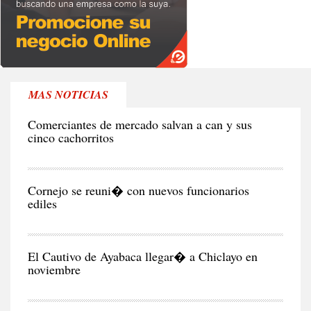
MAS NOTICIAS
RE
Comerciantes de mercado salvan a can y sus
cinco cachorritos
CIU
Cornejo se reuni� con nuevos funcionarios
ediles
CIU
El Cautivo de Ayabaca llegar� a Chiclayo en
noviembre
NEG
Y