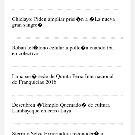
CIU
Chiclayo: Piden ampliar prisi�n a �La nueva
gran sangre�
CIU
Roban tel�fono celular a polic�a cuando iba
en colectivo
NEG
Y
EC
Lima ser� sede de Quinta Feria Internacional
de Franquicias 2016
RE
Descubren �Templo Quemado� de cultura
Lambayeque en cerro Luya
CIU
Sierra y Selva Exportadora reconocer� a