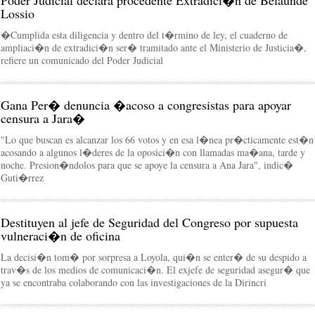
Poder Judicial declara procedente Extradici�n de Belaunde
Lossio
�Cumplida esta diligencia y dentro del t�rmino de ley, el cuaderno de
ampliaci�n de extradici�n ser� tramitado ante el Ministerio de Justicia�,
refiere un comunicado del Poder Judicial
Gana Per� denuncia �acoso a congresistas para apoyar
censura a Jara�
"Lo que buscan es alcanzar los 66 votos y en esa l�nea pr�cticamente est�n
acosando a algunos l�deres de la oposici�n con llamadas ma�ana, tarde y
noche. Presion�ndolos para que se apoye la censura a Ana Jara", indic�
Guti�rrez
Destituyen al jefe de Seguridad del Congreso por supuesta
vulneraci�n de oficina
La decisi�n tom� por sorpresa a Loyola, qui�n se enter� de su despido a
trav�s de los medios de comunicaci�n. El exjefe de seguridad asegur� que
ya se encontraba colaborando con las investigaciones de la Dirincri