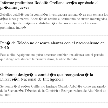
Informe preliminar Rodolfo Orellana ser�a aprobado el
pr�ximo jueves
Zeballos detall� que la comisi�n investigadora sesionar� en esta semana los
d�as lunes y martes. Adem�s de recibir el testimonio de cuatro investigados,
en la sesi�n de ma�ana se distribuir� entre sus miembros el informe
preliminar, indic�
Per� de Toledo no descarta alianza con el nacionalismo en
2016
Pese a ello, Ayaipoma no quiso descartar entablar una alianza con el partido,
que dirige actualmente la primera dama, Nadine Heredia
Gobierno design� a comisi�n que reorganizar� la
Direcci�n Nacional de Inteligencia
Se nombr� al se�or Guillermo Enrique Obando Arbul�y como encargado
de la Secretar�a T�cnica de la Comisi�n Reorganizadora de Alto Nivel de
la DINI