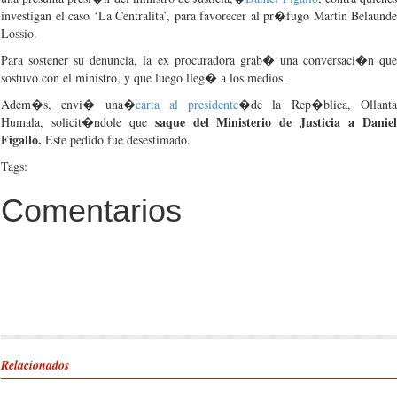
investigan el caso ‘La Centralita’, para favorecer al pr�fugo Martin Belaunde
Lossio.
Para sostener su denuncia, la ex procuradora grab� una conversaci�n que
sostuvo con el ministro, y que luego lleg� a los medios.
Adem�s, envi� una�
carta al presidente
�de la Rep�blica, Ollant
saque del Ministerio de Justicia a Danie
Humala, solicit�ndole que
Figallo
.
Este pedido fue desestimado.
Tags:
Comentarios
Relacionados