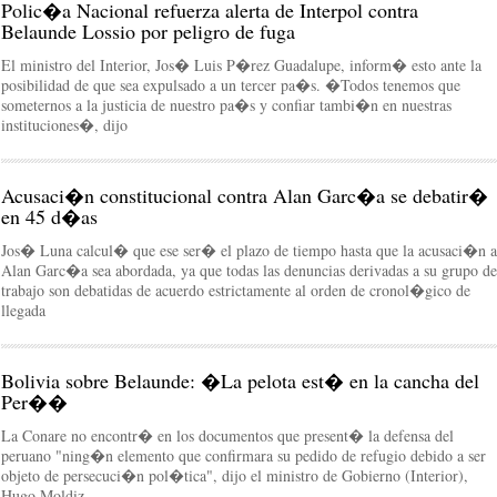
Polic�a Nacional refuerza alerta de Interpol contra
Belaunde Lossio por peligro de fuga
El ministro del Interior, Jos� Luis P�rez Guadalupe, inform� esto ante la
posibilidad de que sea expulsado a un tercer pa�s. �Todos tenemos que
someternos a la justicia de nuestro pa�s y confiar tambi�n en nuestras
instituciones�, dijo
Acusaci�n constitucional contra Alan Garc�a se debatir�
en 45 d�as
Jos� Luna calcul� que ese ser� el plazo de tiempo hasta que la acusaci�n a
Alan Garc�a sea abordada, ya que todas las denuncias derivadas a su grupo de
trabajo son debatidas de acuerdo estrictamente al orden de cronol�gico de
llegada
Bolivia sobre Belaunde: �La pelota est� en la cancha del
Per��
La Conare no encontr� en los documentos que present� la defensa del
peruano "ning�n elemento que confirmara su pedido de refugio debido a ser
objeto de persecuci�n pol�tica", dijo el ministro de Gobierno (Interior),
Hugo Moldiz