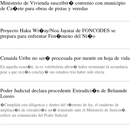
Ministerio de Vivienda suscribir� convenio con municipio
de Ca�ete para obras de pistas y veredas
Proyecto Haku Wi�ay/Noa Jayatai de FONCODES se
prepara para enfrentar Fen�meno del Ni�o
Cenaida Uribe no ser� procesada por mentir en hoja de vida
En aquella ocasi�n, la ex voleibolista afirm� haber terminado la secundaria,
pese a que reci�n concluy� sus estudios tras haber sido electa
Poder Judicial declara procedente Extradici�n de Belaunde
Lossio
�Cumplida esta diligencia y dentro del t�rmino de ley, el cuaderno de
ampliaci�n de extradici�n ser� tramitado ante el Ministerio de Justicia�,
refiere un comunicado del Poder Judicial