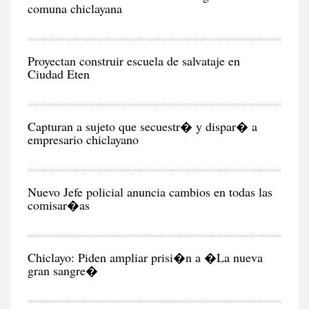
comuna chiclayana
RE
Proyectan construir escuela de salvataje en
Ciudad Eten
CIU
Capturan a sujeto que secuestr� y dispar� a
empresario chiclayano
CIU
Nuevo Jefe policial anuncia cambios en todas las
comisar�as
CIU
Chiclayo: Piden ampliar prisi�n a �La nueva
gran sangre�