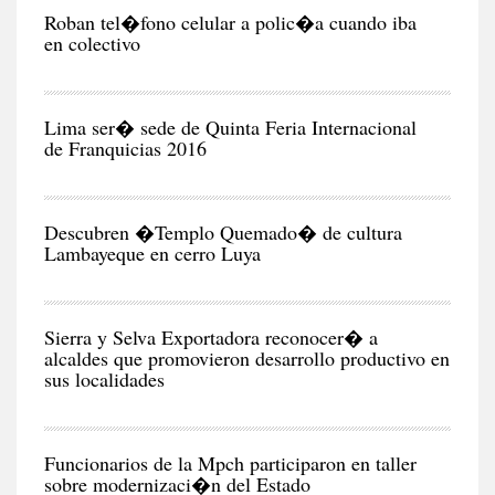
CIU
Roban tel�fono celular a polic�a cuando iba
en colectivo
NEG
Y
EC
Lima ser� sede de Quinta Feria Internacional
de Franquicias 2016
RE
Descubren �Templo Quemado� de cultura
Lambayeque en cerro Luya
CIU
Sierra y Selva Exportadora reconocer� a
alcaldes que promovieron desarrollo productivo en
sus localidades
CIU
Funcionarios de la Mpch participaron en taller
sobre modernizaci�n del Estado