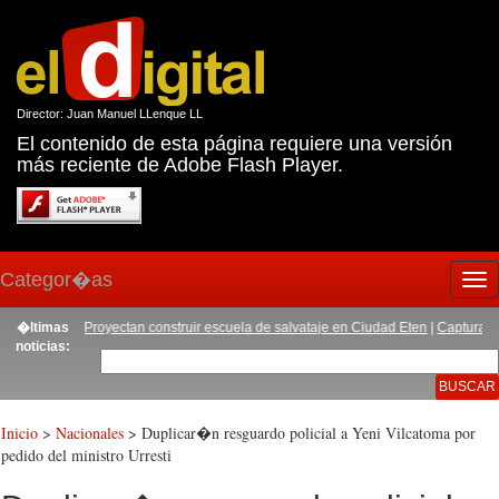
Director: Juan Manuel LLenque LL
El contenido de esta página requiere una versión
más reciente de Adobe Flash Player.
Categor�as
Tog
nav
ayana
�ltimas
|
Proyectan construir escuela de salvataje en Ciudad Eten
|
Capturan a sujet
noticias:
Inicio
>
Nacionales
> Duplicar�n resguardo policial a Yeni Vilcatoma por
pedido del ministro Urresti