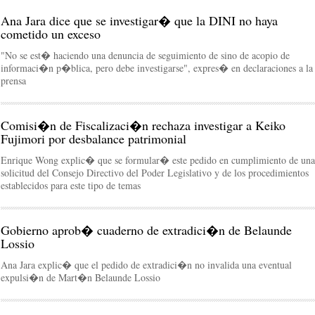
Ana Jara dice que se investigar� que la DINI no haya
cometido un exceso
"No se est� haciendo una denuncia de seguimiento de sino de acopio de
informaci�n p�blica, pero debe investigarse", expres� en declaraciones a la
prensa
Comisi�n de Fiscalizaci�n rechaza investigar a Keiko
Fujimori por desbalance patrimonial
Enrique Wong explic� que se formular� este pedido en cumplimiento de una
solicitud del Consejo Directivo del Poder Legislativo y de los procedimientos
establecidos para este tipo de temas
Gobierno aprob� cuaderno de extradici�n de Belaunde
Lossio
Ana Jara explic� que el pedido de extradici�n no invalida una eventual
expulsi�n de Mart�n Belaunde Lossio