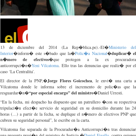
13 de
diciembre
del 2014 (La Rep�blica.pe).-El�
Ministerio
de
duplicar� el
Interior
�
inform�
este
s�bado
que
la�
Polic�a
Nacional
�
n�mero de efectivos
�
que
protegen a la ex procurador
anticorrupci�n�
Yeni Vilcatoma
. Ello tras las denuncias
que
realiz� por e
caso ‘La Centralita’.
Jorge Flores Goicochea
El director de la PNP,�
, le envi� una carta 
Vilcatoma donde le informa sobre el incremento de polic�as que la
“por especial encargo” del ministro
resguardar�n�
�Daniel Urresti.
“En la fecha, mi despacho ha dispuesto que un patrullero �con su respectiva
tripulaci�n efect�e servicio de seguridad en su domicilio durante las 24
horas (…) a partir de la fecha, se duplique el n�mero de efectivos PNP que
cubren su seguridad personal”, le escribe en la carta.
Vilcatoma fue separada de la Procuradur�a Anticorrupci�n tras denunciar
una presunta presi�n del ministro de Justicia,�
Daniel Figallo
, contra quiene