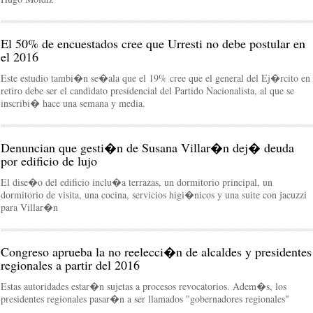
El 50% de encuestados cree que Urresti no debe postular en
el 2016
Este estudio tambi�n se�ala que el 19% cree que el general del Ej�rcito en
retiro debe ser el candidato presidencial del Partido Nacionalista, al que se
inscribi� hace una semana y media.
Denuncian que gesti�n de Susana Villar�n dej� deuda
por edificio de lujo
El dise�o del edificio inclu�a terrazas, un dormitorio principal, un
dormitorio de visita, una cocina, servicios higi�nicos y una suite con jacuzzi
para Villar�n
Congreso aprueba la no reelecci�n de alcaldes y presidentes
regionales a partir del 2016
Estas autoridades estar�n sujetas a procesos revocatorios. Adem�s, los
presidentes regionales pasar�n a ser llamados "gobernadores regionales"