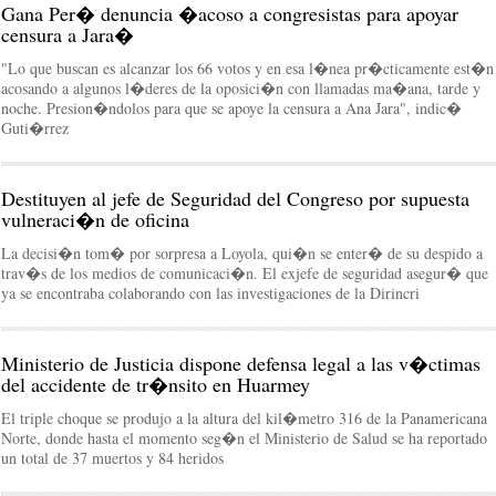
Gana Per� denuncia �acoso a congresistas para apoyar
censura a Jara�
"Lo que buscan es alcanzar los 66 votos y en esa l�nea pr�cticamente est�n
acosando a algunos l�deres de la oposici�n con llamadas ma�ana, tarde y
noche. Presion�ndolos para que se apoye la censura a Ana Jara", indic�
Guti�rrez
Destituyen al jefe de Seguridad del Congreso por supuesta
vulneraci�n de oficina
La decisi�n tom� por sorpresa a Loyola, qui�n se enter� de su despido a
trav�s de los medios de comunicaci�n. El exjefe de seguridad asegur� que
ya se encontraba colaborando con las investigaciones de la Dirincri
Ministerio de Justicia dispone defensa legal a las v�ctimas
del accidente de tr�nsito en Huarmey
El triple choque se produjo a la altura del kil�metro 316 de la Panamericana
Norte, donde hasta el momento seg�n el Ministerio de Salud se ha reportado
un total de 37 muertos y 84 heridos