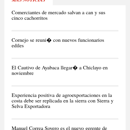
RE
Comerciantes de mercado salvan a can y sus
cinco cachorritos
CIU
Cornejo se reuni� con nuevos funcionarios
ediles
CIU
El Cautivo de Ayabaca llegar� a Chiclayo en
noviembre
NEG
Y
EC
Experiencia positiva de agroexportaciones en la
costa debe ser replicada en la sierra con Sierra y
Selva Exportadora
CIU
Manuel Correa Sovero es el nuevo gerente de