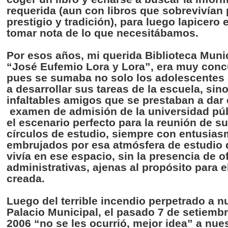
requerida
(
aun
con
libros
que
sobrevivían
prestigio
y
tradición
),
para
luego
lapicero
tomar
nota de lo
que
necesitábamos
.
Por
esos
años
, mi
querida
Biblioteca
Munic
“José
Eufemio
Lora y Lora”, era
muy
conc
pues
se
sumaba
no solo los
adolescentes
a
desarrollar
sus
tareas
de la
escuela
,
sin
infaltables
amigos
que
se
prestaban
a
dar
examen
de
admisión
de la
universidad
pú
el
escenario
perfecto
para
la
reunión
de
su
círculos
de
estudio
,
siempre
con
entusias
embrujados
por
esa
atmósfera
de
estudio
vivía
en
ese
espacio
, sin la
presencia
de
o
administrativas
,
ajenas
al
propósito
para
e
creada
.
Luego
del terrible
incendio
perpetrado
a
n
Palacio
Municipal, el
pasado
7 de
setiemb
2006 “no se les
ocurrió
,
mejor
idea” a
nues