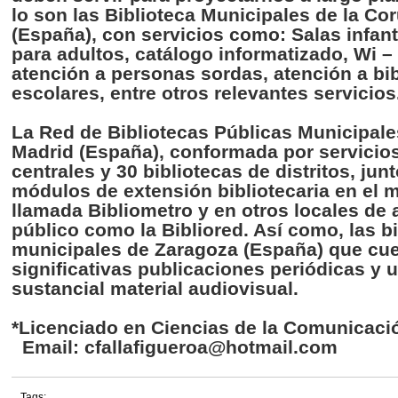
lo son
las
Biblioteca
Municipales
de la
Cor
(
España
), con
servicios
como
:
Salas
infant
para
adultos
,
catálogo
informatizado
,
Wi
–
atención
a personas
sordas
,
atención
a
bi
escolares
,
entre
otros
relevantes
servicios
La Red de
Bibliotecas
Públicas
Municipale
Madrid (
España
),
conformada
por
servicio
centrales
y 30
bibliotecas
de
distritos
,
junt
módulos
de
extensión
bibliotecaria
en el m
llamada
Bibliometro
y en
otros
locales de
público
como
la
Bibliored
.
Así
como
,
las
b
municipales
de
Zaragoza
(
España
)
que
cu
significativas
publicaciones
periódicas
y 
sustancial
material audiovisual.
*
Licenciado
en
Ciencias
de la
Comunicaci
Email:
cfallafigueroa@hotmail.com
Tags: