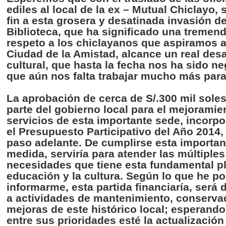
ediles
al local de la ex – Mutual
Chiclayo
, 
fin a
esta
grosera
y
desatinada
invasión
de
Biblioteca
,
que
ha
significado
una
tremen
respeto
a los
chiclayanos
que
aspiramos
Ciudad
de la Amistad,
alcance
un real
desa
cultural,
que
hasta
la
fecha
nos ha
sido
ne
que
aún
nos
falta
trabajar
mucho
más
par
La
aprobación
de
cerca
de S/.300 mil sole
parte
del
gobierno
local
para
el
mejoramie
servicios
de
esta
importante
sede
,
incorpo
el
Presupuesto
Participativo
del
Año
2014
paso
adelante
. De
cumplirse
esta
importan
medida
,
serviría
para
atender
las
múltiples
necesidades
que
tiene
esta
fundamental pl
educación
y la
cultura
.
Según
lo
que
he
po
informarme
,
esta
partida
financiaría
,
será
a
actividades
de
mantenimiento
,
conserva
mejoras
de
este
histórico
local;
esperando
entre
sus
prioridades
esté
la
actualización