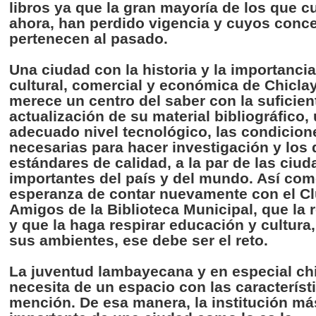
libros
ya
que
la
gran
mayoría
de los
que
c
ahora
,
han
perdido
vigencia
y
cuyos
conc
pertenecen
al
pasado
.
Una
ciudad
con la
historia
y la
importancia
cultural,
comercial
y
económica
de
Chicla
merece
un
centro
del saber con la
suficien
actualización
de
su
material
bibliográfico
,
adecuado
nivel
tecnológico
,
las
condicion
necesarias
para
hacer
investigación
y los
estándares
de
calidad
, a la par de
las
ciud
importantes
del
país
y del
mundo
.
Así
com
esperanza
de
contar
nuevamente
con el C
Amigos de la
Biblioteca
Municipal,
que
la
y
que
la
haga
respirar
educación
y
cultura
sus
ambientes
,
ese
debe
ser
el
reto
.
La
juventud
lambayecana
y en especial
ch
necesita
de un
espacio
con
las
característ
mención
. De
esa
manera
, la
institución
má