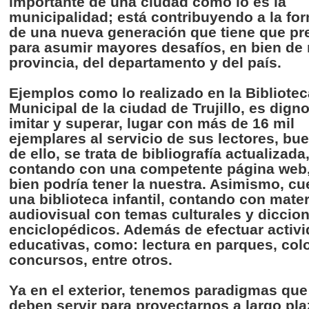
importante
de
una
ciudad
como
lo
es
la
municipalidad
;
está
contribuyendo
a la
fo
de
una
nueva
generación
que
tiene
que
pr
para
asumir
mayores
desafíos
, en
bien
de
provincia
, del
departamento
y del
país
.
Ejemplos
como
lo
realizado
en la
Bibliotec
Municipal de la
ciudad
de Trujillo,
es
dign
imitar
y
superar
,
lugar
con
más
de 16 mil
ejemplares
al
servicio
de
sus
lectores
,
bue
de
ello
, se
trata
de
bibliografía
actualizada
contando
con
una
competente
página
web
bien
podría
tener
la
nuestra
.
Asimismo
,
cu
una
biblioteca
infantil
,
contando
con mater
audiovisual con
temas
culturales
y
diccion
enciclopédicos
.
Además
de
efectuar
activ
educativas
,
como
:
lectura
en
parques
,
col
concursos
,
entre
otros
.
Ya
en el exterior,
tenemos
paradigmas
que
deben
servir
para
proyectarnos
a largo
pla