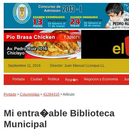
Septiembre 11, 2016
Director: Juan Manuel LLenque LL.
Portada
Ciudad
Politica
Negocios y Economía
Jua
Regi�n
Portada
>
Columnistas
>
41264410
> Artículo
Mi entra�able Biblioteca
Municipal