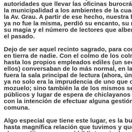
autoridades
que
llevar
las
oficinas
burocrá
la
municipalidad
a los
ambientes
de la
cua
la Av.
Grau
. A
partir
de
ese
hecho
,
nuestra
ya
no
fue
la
misma
,
perdió
su
encanto
,
su
su
magia
y el
número
de
lectores
que
albe
el
pasado
.
Dejo
de
ser
aquel
recinto
sagrado
,
para
co
en
tierra
de
nadie
. Con el
colmo
de los
col
hasta
los
propios
empleados
ediles
(un se
ellos
)
conversaban
de lo
más
normal, en l
fuera
la
sala
principal de
lectura
(
ahora
,
ún
ya
no solo era la
imprudencia
de
uno
que
mozuelo
;
sino
también
la de los
mismos
s
públicos
y
lugar
de
espera
de
chiclayanos
con la
intención
de
efectuar
alguna
gestió
comuna
.
Algo
especial
que
tiene
este
lugar
,
es
la
b
hasta
magnífica
relación
que
tuvimos
y
qu