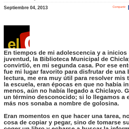
Septiembre 04, 2013
Compartir:
En
tiempos
de mi
adolescencia
y a
inicios
juventud
, la
Biblioteca
Municipal de
Chicl
convirtió
, en mi
segunda
casa.
Por
ese
en
fue
mi
lugar
favorito
para
disfrutar
de
una
lectura
, me era
muy
útil
para
resolver
mis
la
escuela
,
eran
épocas
en
que
no
había
in
menos
,
aún
no
había
llegado
a
Chiclayo
. 
un
término
desconocido
;
si
lo
llegamos
a
más
nos
sonaba
a
nombre
de
golosina
.
Eran
momentos
en
que
hacer
una
tarea
, n
cosa
de
copiar
y
pegar
,
sino
de
tomarse
s
coger
un
libro
y
echarse
a
buscar
la
infor