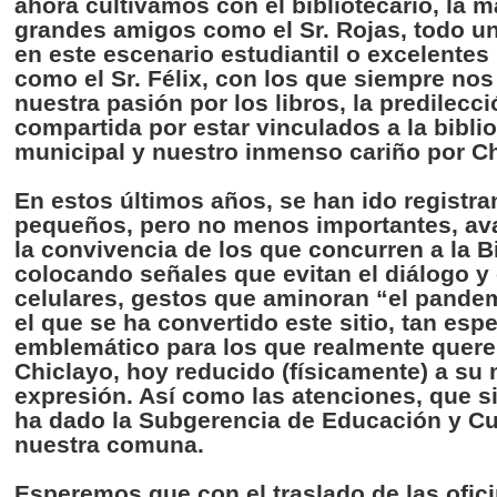
ahora
cultivamos
con el
bibliotecario
, la
m
grandes
amigos
como
el Sr. Rojas,
todo
u
en
este
escenario
estudiantil
o
excelentes
como
el Sr.
Félix
, con los
que
siempre
no
nuestra
pasión
por
los
libros
, la
predilecci
compartida
por
estar
vinculados
a la
bibli
municipal y
nuestro
inmenso
cariño
por
Ch
En
estos
últimos
años
, se
han
ido
registr
pequeños
,
pero
no
menos
importantes
,
av
la
convivencia
de los
que
concurren
a la
B
colocando
señales
que
evitan
el
diálogo
y 
celulares
,
gestos
que
aminoran
“el
pande
el
que
se ha
convertido
este
sitio
, tan espe
emblemático
para
los
que
realmente
quer
Chiclayo
,
hoy
reducido
(
físicamente
) a
su
expresión
.
Así
como
las
atenciones
,
que
s
ha dado la
Subgerencia
de
Educación
y
Cu
nuestra
comuna
.
Esperemos
que
con el
traslado
de
las
ofic