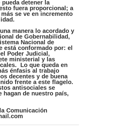
e
pueda detener la
esto fuera proporcional; a
,
más
se ve en incremento
lidad.
lguna manera lo acordado y
ional de Gobernabilidad,
Sistema Nacional de
e está conformado por: el
el Poder Judicial,
ete ministerial y las
ocales. Lo que queda en
ás énfasis al trabajo
nos decentes y de buena
ido frente a este flagelo.
tos antisociales se
e hagan de nuestro país,
 la Comunicación
mail.com