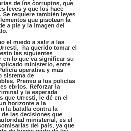
orías
de los
corruptos
,
que
es
leves
y
que
los
hace
. Se
requiere
también
leyes
elementos
que
pisotean
la
e a pie y la
imagen
del
do
.
no
el
miedo
a
salir
a
las
Urresti
, ha
querido
tomar
el
esto
las
siguientes
r
en lo
que
va
significar
su
plicado
ministerio
,
entre
Policía
operativa
y
más
vo
sistema
de
ibles.
Premio
a los
policías
res
ebrios
.
Reforzar
la
iminal y la
esperada
s
que
Urresti
, le
dé
en el
 un
horizonte
a la
n la
batalla
contra la
de
las
decisiones
que
autoridad
ministerial,
es
el
comisarías
del
país
,
ya
que