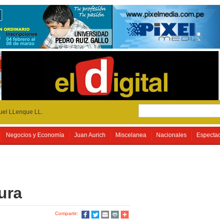
uel LLenque LL.
Negocios y Economía
Juan Aurich
Miscelanea
Nacionales
Especta
ura
Compartir: