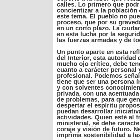
calles
. Lo
primero
que
podr
concientizar
a la
población
este
tema
. El pueblo no
pue
proceso
,
que
por
su
graved
en un
corto
plazo
. La
ciuda
en
esta
lucha
por
la
seguri
las
fuerzas
armadas y de
to
Un
punto
aparte
en
esta
ref
del Interior,
esta
autoridad
mucho
ojo
crítico
,
debe
ten
cuanto
a
carácter
personal 
profesional
.
Podemos
señal
tiene
que
ser
una
persona
í
y con
solventes
conocimien
privada
, con
una
acentuada
de
problemas
,
para
que
gen
despertar
el
espíritu
propos
puedan
desarrollar
iniciati
actividades
.
Quien
esté
al
f
ministerial, se
debe
caracte
coraje
y
visión
de
futuro
.
N
imprima
sostenibilidad
a
la