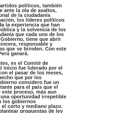
artidos
políticos
,
también
e
ante la
ola
de
asaltos
,
onal
de la
ciudadanía
pación
, los
líderes
políticos
da la
experiencia
que
han
ública
y la
solvencia
de los
adanía
que
cada
uno
de los
e
Gobierno
,
tiene
que
abrir
sincera
,
responsable
y
as
que
se
brinden
. Con
este
Perú
ganará
.
tes
,
es
el
Comité
de
l
inicio
fue
liderado
por
el
con el
pasar
de los
meses
,
hecho
que
por
los
obierno
considero
fue
un
tante
para
el
país
que
el
e
este
proceso
,
más
aun
una
oportunidad
irrepetible
 los
gobiernos
 el
corto
y
mediano
plazo
.
plantear
propuestas
de
ley