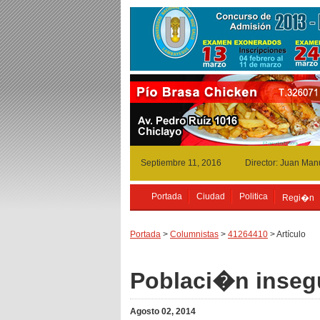
Septiembre 11, 2016
Director: Juan Man
Portada
Ciudad
Politica
Regi�n
Portada
>
Columnistas
>
41264410
> Artículo
Poblaci�n inseg
Agosto 02, 2014