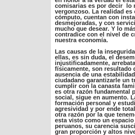
en honor a la
verdad
el
est
comisarias
es
por
decir
lo
vergonzoso
. La
realidad
es
cómputo
,
cuentan
con
inst
desmejoradas
, y con
servic
mucho
que
desear
. Y lo
má
contradice
con el
nivel
de
c
nuestra
economía
.
Las causas de la
insegurid
ellas,
es
sin duda, el desem
injustificadamente, arrebat
físicamente, son resultado d
ausencia de
una
estabilidad
ciudadano
garantizarle un t
cumplir con la canasta famil
es
otra razón fundamental
social, sigue en aumento. 
formación personal y estudi
agresividad y
por
ende tota
otra razón
por
la
que
tene
esta
visto como un espacio
peruanos
,
su
carencia susc
gran
proporción y altos niv