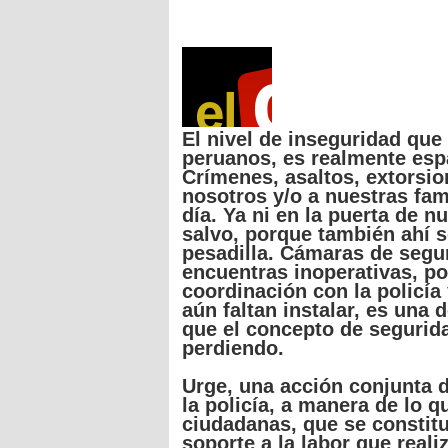
El
nivel
de
inseguridad
que
peruanos
,
es
realmente
esp
Crímenes
,
asaltos
,
extorsio
nosotros
y/o a
nuestras
fam
día
.
Ya
ni
en la
puerta
de
nu
salvo,
porque
también
ahí
pesadilla
.
Cámaras
de
segu
encuentras
inoperativas
,
po
coordinación
con la
policía
aún
faltan
instalar
,
es
una
d
que
el
concepto
de
segurid
perdiendo
.
Urge,
una
acción
conjunta
d
la
policía
, a
manera
de lo
q
ciudadanas
,
que
se
constit
soporte
a la labor
que
reali