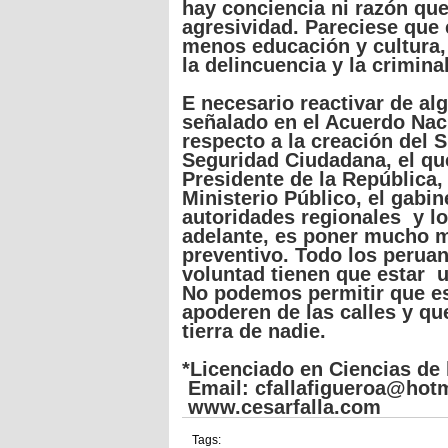
hay conciencia
ni
razón
qu
agresividad. Pareciese
que
menos
educación y cultura
la delincuencia y la crimina
E necesario reactivar de a
señalado en el Acuerdo Nac
respecto a la creación del 
Seguridad Ciudadana, el qu
Presidente de la República, 
Ministerio Público, el gabin
autoridades regionales y l
adelante, es poner mucho m
preventivo. Todo los perua
voluntad tienen que estar un
No podemos permitir que es
apoderen de las calles y qu
tierra de nadie.
*Licenciado en Ciencias de
Email:
cfallafigueroa@hot
www.cesarfalla.com
Tags: