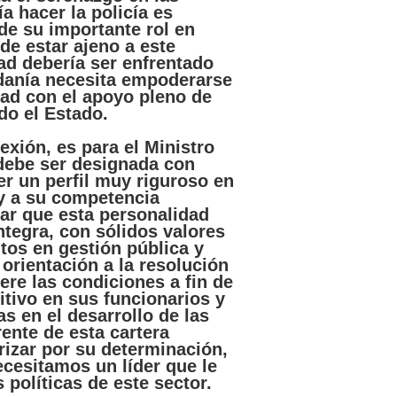
ía
hacer
la
policía
es
de
su
importante
rol
en
de
estar
ajeno
a
este
ad
debería
ser
enfrentado
danía
necesita
empoderarse
dad
con el
apoyo
pleno
de
do
el
Estado
.
lexión
,
es
para
el
Ministro
debe
ser
designada
con
er
un
perfil
muy
riguroso
en
y a
su
competencia
ar
que
esta
personalidad
ntegra
, con
sólidos
valores
tos
en
gestión
pública
y
orientación
a la
resolución
ere
las
condiciones
a fin de
itivo
en
sus
funcionarios
y
vas
en el
desarrollo
de
las
rente
de
esta
cartera
rizar
por
su
determinación
,
ecesitamos
un
líder
que
le
s
políticas
de
este
sector.