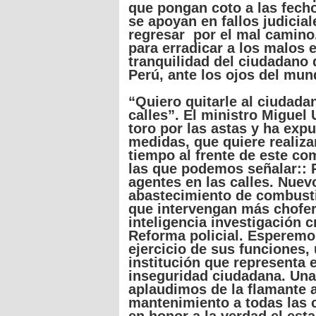
que
pongan
coto
a
las
fech
se
apoyan
en
fallos
judicial
regresar
por
el mal
camino
para
erradicar
a los
malos
tranquilidad
del
ciudadano
d
Perú
, ante los
ojos
del
mun
“Quiero
quitarle
al
ciudada
calles”
. El
ministro
Miguel
toro
por
las
astas
y ha
expu
medidas
,
que
quiere
realiza
tiempo
al
frente
de
este
com
las
que
podemos
señalar
::
agentes
en
las
calles
. Nue
abastecimiento
de combust
que
intervengan
más
chofe
inteligencia
investigación
cr
Reforma
policial
.
Esperemo
ejercicio
de
sus
funciones
,
institución
que
representa
e
inseguridad
ciudadana
.
Una
aplaudimos
de la
flamante
mantenimiento
a
todas
las