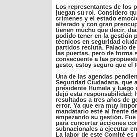
Los
representantes
de los
p
juegan
su
rol
.
Considero
qu
crímenes
y el
estado
emoci
alterado
y con
gran
preocu
tienen
mucho
que
decir
, da
podido
tener
en la
gestión
p
técnicos
en
seguridad
ciud
partidos
recluta
.
Palacio
d
las
puertas
,
pero
de forma
consecuente
a
las
propuest
gesto
,
estoy
seguro
que
el
Una
de
las
agendas
pendien
Seguridad
Ciudadana
,
que
a
presidente
Humala
y
luego
dejó
esta
responsabilidad
;
resultados
a
tres
años
de
g
error.
Ya
que
era
muy
impor
mandatario
esté
al
frente
d
empezando
su
gestión
.
Fue
para
concertar
acciones
con
subnacionales
a
ejecutar
en
La labor de
este
Comité
es