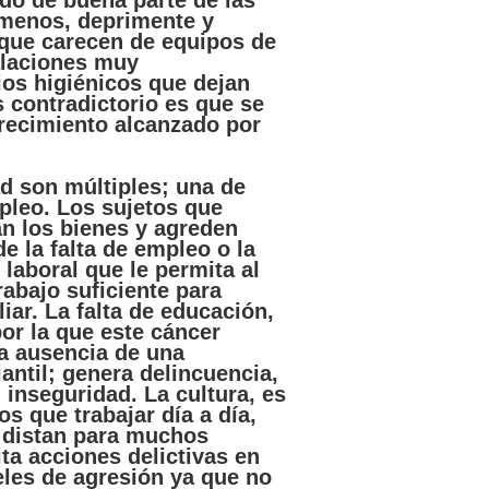
ado
de
buena
parte
de
las
menos
,
deprimente
y
que
carecen
de
equipos
de
alaciones
muy
ios
higiénicos
que
dejan
s
contradictorio
es
que
se
recimiento
alcanzado
por
ad
son múltiples;
una
de
pleo. Los sujetos
que
an los bienes y agreden
e la falta de empleo o la
 laboral
que
le permita al
rabajo suficiente
para
iar. La falta de educación,
por
la
que
este
cáncer
La ausencia de
una
antil; genera delincuencia,
l
inseguridad
. La cultura,
es
mos
que
trabajar
día
a
día
,
 distan
para
muchos
ita
acciones
delictivas en
eles de agresión
ya
que
no