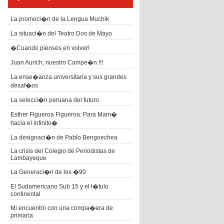
La promoci�n de la Lengua Muchik
La situaci�n del Teatro Dos de Mayo
�Cuando pienses en volver!
Juan Aurich, nuestro Campe�n !!!
La ense�anza universitaria y sus grandes
desaf�os
La selecci�n peruana del futuro
Esther Figueroa Figueroa: Para Mam�
hacia el infinito�
La designaci�n de Pablo Bengoechea
La crisis del Colegio de Periodistas de
Lambayeque
La Generaci�n de los �90
El Sudamericano Sub 15 y el t�tulo
continental
Mi encuentro con una compa�era de
primaria