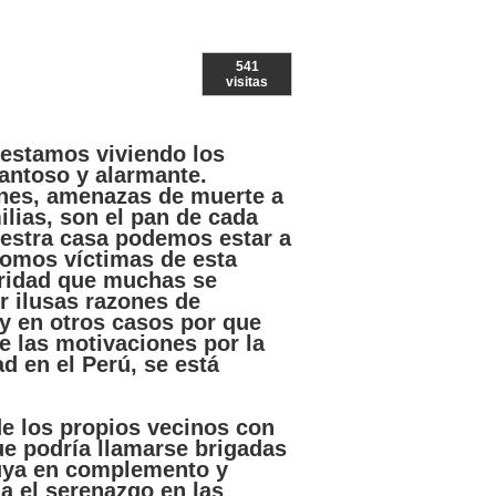
541
visitas
estamos
viviendo
los
antoso
y
alarmante
.
nes
,
amenazas
de
muerte
a
ilias
, son el pan de
cada
estra
casa
podemos
estar
a
somos
víctimas
de
esta
ridad
que
muchas
se
r
ilusas
razones
de
y en
otros
casos
por
que
e
las
motivaciones
por
la
ad
en el
Perú
, se
está
e los
propios
vecinos
con
ue
podría
llamarse
brigadas
uya
en
complemento
y
za
el
serenazgo
en
las