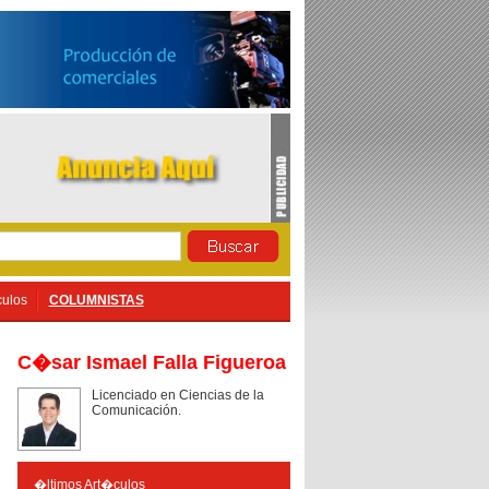
culos
COLUMNISTAS
C�sar Ismael Falla Figueroa
Licenciado
en
Ciencias
de la
Comunicación
.
�ltimos Art�culos