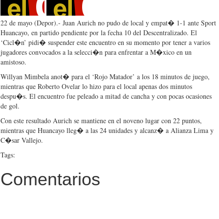
22 de mayo (
Depor
).- Juan
Aurich
no
pudo
de local y
empat�
1-1 ante Sport
Huancayo
, en
partido
pendiente
por
la
fecha
10 del
Descentralizado
. El
‘Cicl�n’
pidi�
suspender
este
encuentro
en
su
momento
por
tener
a
varios
jugadores
convocados
a la
selecci�n
para
enfrentar
a
M�xico
en un
amistoso
.
Willyan
Mimbela
anot�
para
el
‘Rojo
Matador’ a los 18
minutos
de
juego
,
mientras
que
Roberto
Ovelar
lo
hizo
para
el local
apenas
dos
minutos
despu�s
. El
encuentro
fue
peleado
a
mitad
de
cancha
y con
pocas
ocasiones
de
gol
.
Con
este
resultado
Aurich
se
mantiene
en el
noveno
lugar
con 22
puntos
,
mientras
que
Huancayo
lleg�
a
las
24
unidades
y
alcanz�
a
Alianza
Lima y
C�sar
Vallejo.
Tags:
Comentarios