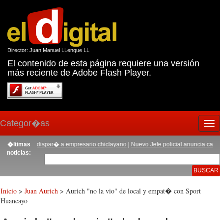
Director: Juan Manuel LLenque LL
El contenido de esta página requiere una versión
más reciente de Adobe Flash Player.
Categor�as
Tog
nav
estr� y dispar� a empresario chiclayano
�ltimas
|
Nuevo Jefe policial anuncia cambios 
noticias:
Inicio
>
Juan Aurich
> Aurich "no la vio" de local y empat� con Sport
Huancayo