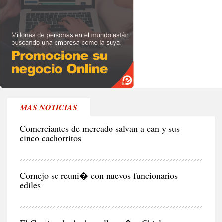
MAS NOTICIAS
RE
Comerciantes de mercado salvan a can y sus
cinco cachorritos
CIU
Cornejo se reuni� con nuevos funcionarios
ediles
CIU