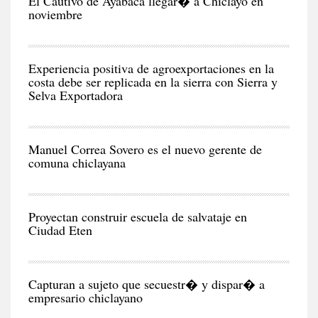
El Cautivo de Ayabaca llegar� a Chiclayo en
noviembre
NEG
Y
EC
Experiencia positiva de agroexportaciones en la
costa debe ser replicada en la sierra con Sierra y
Selva Exportadora
CIU
Manuel Correa Sovero es el nuevo gerente de
comuna chiclayana
RE
Proyectan construir escuela de salvataje en
Ciudad Eten
CIU
Capturan a sujeto que secuestr� y dispar� a
empresario chiclayano