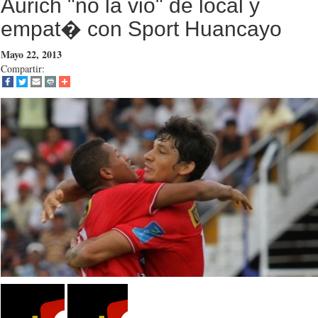
Aurich "no la vio" de local y
empat� con Sport Huancayo
Mayo 22, 2013
Compartir: