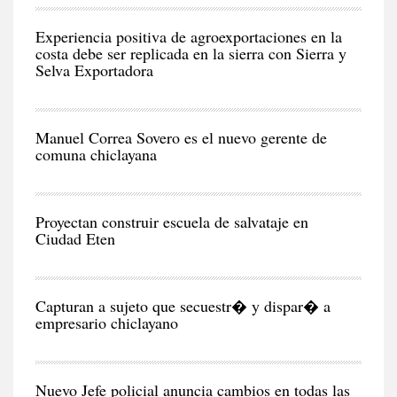
Y
EC
Experiencia positiva de agroexportaciones en la
costa debe ser replicada en la sierra con Sierra y
Selva Exportadora
CIU
Manuel Correa Sovero es el nuevo gerente de
comuna chiclayana
RE
Proyectan construir escuela de salvataje en
Ciudad Eten
CIU
Capturan a sujeto que secuestr� y dispar� a
empresario chiclayano
CIU
Nuevo Jefe policial anuncia cambios en todas las