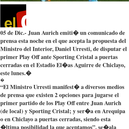
05 de
Dic
.- Juan
Aurich
emiti�
un
comunicado
de
prensa
esta
noche
en el
que
acepta
la
propuesta
del
Ministro
del Interior, Daniel
Urresti
, de
disputar
el
primer Play Off ante Sporting
Cristal
a
puertas
cerradas
en el
Estadio
El�as
Aguirre
de
Chiclayo
,
este
lunes
.�
�
“El
Ministro
Urresti
manifest� a diversos medios
de
prensa
que
existen 2 opciones para jugarse el
primer partido de los Play Off entre Juan
Aurich
(de local) y Sporting
Cristal
; y ser�a en Arequipa
o en
Chiclayo
a
puertas
cerradas
, siendo
esta
�ltima posibilidad la
que
aceptamos”, se�ala