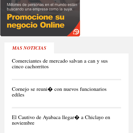
MAS NOTICIAS
RE
Comerciantes de mercado salvan a can y sus
cinco cachorritos
CIU
Cornejo se reuni� con nuevos funcionarios
ediles
CIU
El Cautivo de Ayabaca llegar� a Chiclayo en
noviembre
NEG