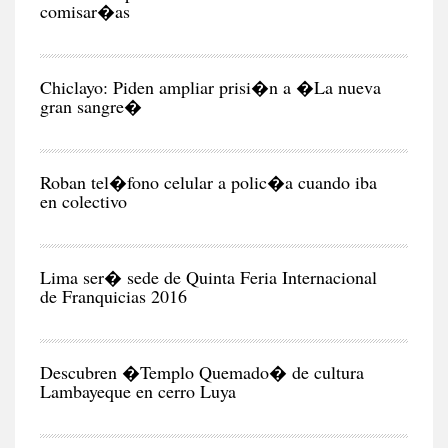
comisar�as
CIU
Chiclayo: Piden ampliar prisi�n a �La nueva
gran sangre�
CIU
Roban tel�fono celular a polic�a cuando iba
en colectivo
NEG
Y
EC
Lima ser� sede de Quinta Feria Internacional
de Franquicias 2016
RE
Descubren �Templo Quemado� de cultura
Lambayeque en cerro Luya