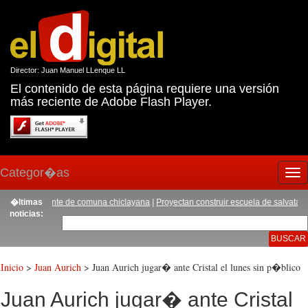
Director: Juan Manuel LLenque LL
El contenido de esta página requiere una versión
más reciente de Adobe Flash Player.
Categor�as
Tog
nav
uevo gerente de comuna chiclayana
�ltimas
|
Proyectan construir escuela de salvataje en 
noticias:
Inicio
>
Juan Aurich
> Juan Aurich jugar� ante Cristal el lunes sin p�blico
Juan Aurich jugar� ante Cristal