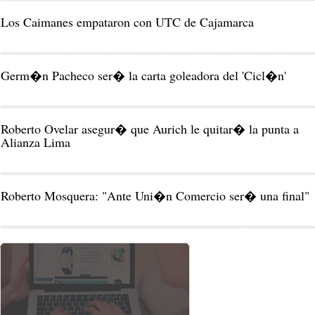
Los Caimanes empataron con UTC de Cajamarca
Germ�n Pacheco ser� la carta goleadora del 'Cicl�n'
Roberto Ovelar asegur� que Aurich le quitar� la punta a
Alianza Lima
Roberto Mosquera: "Ante Uni�n Comercio ser� una final"