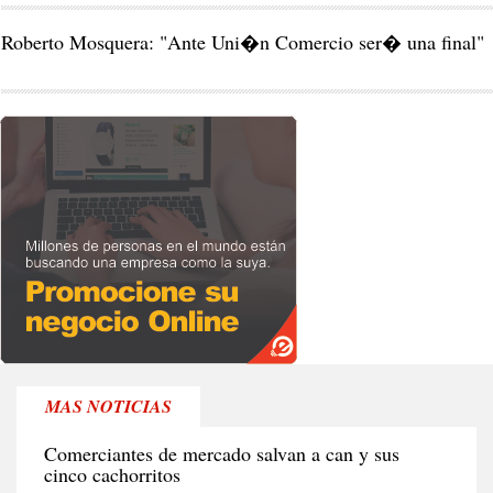
Roberto Mosquera: "Ante Uni�n Comercio ser� una final"
MAS NOTICIAS
RE
Comerciantes de mercado salvan a can y sus
cinco cachorritos