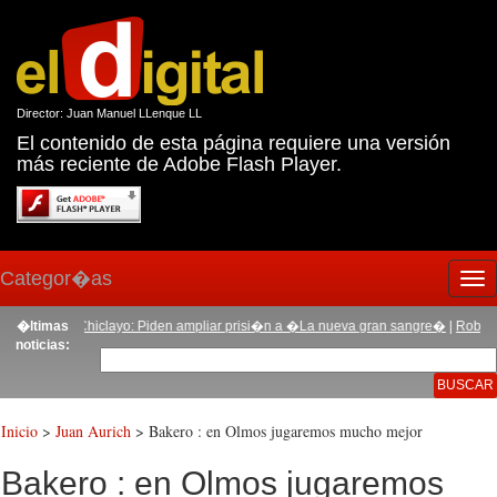
Director: Juan Manuel LLenque LL
El contenido de esta página requiere una versión
más reciente de Adobe Flash Player.
Categor�as
Tog
nav
r�as
�ltimas
|
Chiclayo: Piden ampliar prisi�n a �La nueva gran sangre�
|
Roban tel�fon
noticias:
Inicio
>
Juan Aurich
> Bakero : en Olmos jugaremos mucho mejor
Bakero : en Olmos jugaremos