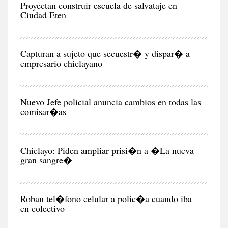
Proyectan construir escuela de salvataje en
Ciudad Eten
CIU
Capturan a sujeto que secuestr� y dispar� a
empresario chiclayano
CIU
Nuevo Jefe policial anuncia cambios en todas las
comisar�as
CIU
Chiclayo: Piden ampliar prisi�n a �La nueva
gran sangre�
CIU
Roban tel�fono celular a polic�a cuando iba
en colectivo
NEG