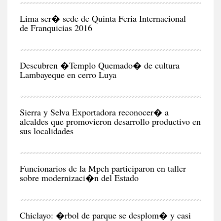
Y
EC
Lima ser� sede de Quinta Feria Internacional
de Franquicias 2016
RE
Descubren �Templo Quemado� de cultura
Lambayeque en cerro Luya
CIU
Sierra y Selva Exportadora reconocer� a
alcaldes que promovieron desarrollo productivo en
sus localidades
CIU
Funcionarios de la Mpch participaron en taller
sobre modernizaci�n del Estado
CIU
Chiclayo: �rbol de parque se desplom� y casi