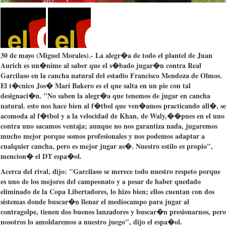
30 de mayo (Miguel Morales).- La
alegr�a
de
todo
el
plantel
de Juan
Aurich
es
un�nime
al saber
que
el
s�bado
jugar�n
contra Real
Garcilaso
en la
cancha
natural del
estadio
Francisco Mendoza de
Olmos
.
El
t�cnico
Jos�
Mari
Bakero
es
el
que
salta
en un pie con
tal
designaci�n
. "No
saben
la
alegr�a
que
tenemos
de
jugar
en
cancha
natural.
esto
nos
hace
bien
al
f�tbol
que
ven�amos
practicando
all�
, se
acomoda
al
f�tbol
y a la
velocidad
de Khan, de
Waly
,��
pues
en el
uno
contra
uno
sacamos
ventaja
;
aunque
no nos
garantiza
nada,
jugaremos
mucho
mejor
porque
somos
profesionales
y nos
podemos
adaptar
a
cualquier
cancha
,
pero
es
mejor
jugar
as�
.
Nuestro
estilo
es
propio
",
mencion�
el DT
espa�ol
.
Acerca
del rival,
dijo
: "
Garcilaso
se
merece
todo
nuestro
respeto
porque
es
uno
de los
mejores
del
campeonato
y a
pesar
de
haber
quedado
eliminado
de la
Copa
Libertadores
, lo
hizo
bien
;
ellos
cuentan
con dos
sistemas
donde
buscar�n
llenar
el
mediocampo
para
jugar
al
contragolpe
,
tienen
dos
buenos
lanzadores
y
buscar�n
presionarnos
,
pero
nosotros
lo
amoldaremos
a
nuestro
juego
",
dijo
el
espa�ol
.