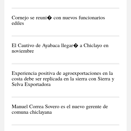
CIU
Cornejo se reuni� con nuevos funcionarios
ediles
CIU
El Cautivo de Ayabaca llegar� a Chiclayo en
noviembre
NEG
Y
EC
Experiencia positiva de agroexportaciones en la
costa debe ser replicada en la sierra con Sierra y
Selva Exportadora
CIU
Manuel Correa Sovero es el nuevo gerente de
comuna chiclayana
RE