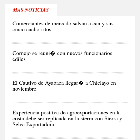
MAS NOTICIAS
RE
Comerciantes de mercado salvan a can y sus
cinco cachorritos
CIU
Cornejo se reuni� con nuevos funcionarios
ediles
CIU
El Cautivo de Ayabaca llegar� a Chiclayo en
noviembre
NEG
Y
EC
Experiencia positiva de agroexportaciones en la
costa debe ser replicada en la sierra con Sierra y
Selva Exportadora