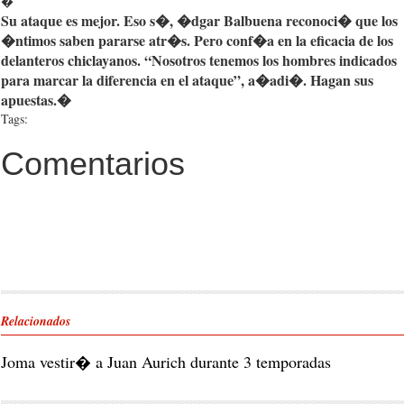
�
Su
ataque
es
mejor
.
Eso
s�
,
�dgar
Balbuena
reconoci�
que
los
�ntimos
saben
pararse
atr�s
.
Pero
conf�a
en la
eficacia
de los
delanteros
chiclayanos
.
“Nosotros
tenemos
los hombres
indicados
para
marcar
la
diferencia
en el
ataque”
,
a�adi�
. Hagan
sus
apuestas
.�
Tags:
Comentarios
Relacionados
Joma vestir� a Juan Aurich durante 3 temporadas