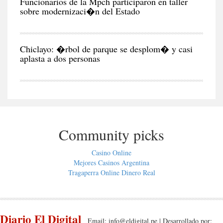
Funcionarios de la Mpch participaron en taller
sobre modernizaci�n del Estado
CIU
Chiclayo: �rbol de parque se desplom� y casi
aplasta a dos personas
Community picks
Casino Online
Mejores Casinos Argentina
Tragaperra Online Dinero Real
Diario El Digital
Email:
info@eldigital.pe
| Desarrollado por: