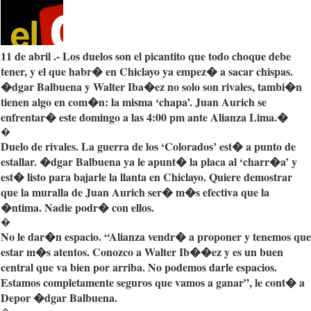
11 de
abril
.- L
os
duelos
son el
picantito
que
todo
choque
debe
tener
, y el
que
habr�
en
Chiclayo
ya
empez�
a
sacar
chispas
.
�dgar
Balbuena
y Walter
Iba�ez
no solo son
rivales
,
tambi�n
tienen
algo
en
com�n
: la
misma
‘chapa’
. Juan
Aurich
se
enfrentar�
este
domingo
a
las
4:00 pm ante
Alianza
Lima.�
�
Duelo
de
rivales
. La
guerra
de los
‘Colorados’
est�
a
punto
de
estallar
.
�dgar
Balbuena
ya
le
apunt�
la
placa
al
‘charr�a’
y
est�
listo
para
bajarle
la
llanta
en
Chiclayo
.
Quiere
demostrar
que
la
muralla
de Juan
Aurich
ser�
m�s
efectiva
que
la
�ntima
.
Nadie
podr�
con
ellos
.
�
No le dar�n espacio. “Alianza vendr� a proponer y tenemos que
estar m�s atentos. Conozco a Walter Ib��ez y es un buen
central que va bien por arriba. No podemos darle espacios.
Estamos completamente seguros que vamos a ganar”, le cont� a
Depor �dgar Balbuena.