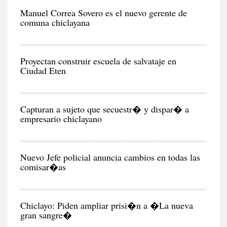
CIU
Manuel Correa Sovero es el nuevo gerente de
comuna chiclayana
RE
Proyectan construir escuela de salvataje en
Ciudad Eten
CIU
Capturan a sujeto que secuestr� y dispar� a
empresario chiclayano
CIU
Nuevo Jefe policial anuncia cambios en todas las
comisar�as
CIU
Chiclayo: Piden ampliar prisi�n a �La nueva
gran sangre�