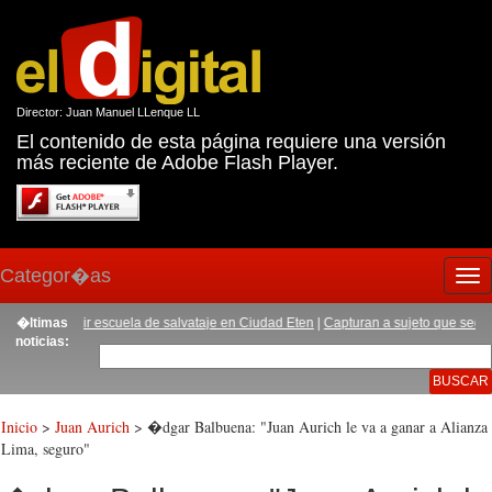
Director: Juan Manuel LLenque LL
El contenido de esta página requiere una versión
más reciente de Adobe Flash Player.
Categor�as
Tog
nav
 construir escuela de salvataje en Ciudad Eten
�ltimas
|
Capturan a sujeto que secuestr� 
noticias:
Inicio
>
Juan Aurich
> �dgar Balbuena: "Juan Aurich le va a ganar a Alianza
Lima, seguro"