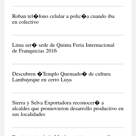
CIU
Roban tel�fono celular a polic�a cuando iba
en colectivo
NEG
Y
EC
Lima ser� sede de Quinta Feria Internacional
de Franquicias 2016
RE
Descubren �Templo Quemado� de cultura
Lambayeque en cerro Luya
CIU
Sierra y Selva Exportadora reconocer� a
alcaldes que promovieron desarrollo productivo en
sus localidades
CIU