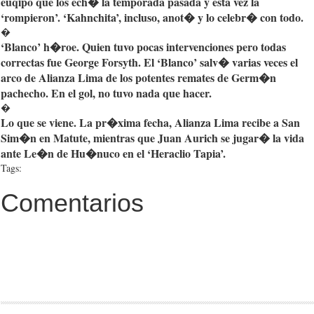
euqipo
que
los
ech�
la
temporada
pasada
y
esta
vez
la
‘rompieron’
.
‘Kahnchita’
,
incluso
,
anot�
y lo
celebr�
con
todo
.
�
‘Blanco’
h�roe
.
Quien
tuvo
pocas
intervenciones
pero
todas
correctas
fue
George Forsyth. El ‘Blanco’
salv�
varias
veces
el
arco
de
Alianza
Lima de los
potentes
remates
de
Germ�n
pachecho
. En el
gol
, no
tuvo
nada
que
hacer
.
�
Lo
que
se
viene
. La
pr�xima
fecha
,
Alianza
Lima
recibe
a San
Sim�n
en
Matute
,
mientras
que
Juan
Aurich
se
jugar�
la
vida
ante
Le�n
de
Hu�nuco
en el
‘Heraclio
Tapia’
.
Tags:
Comentarios