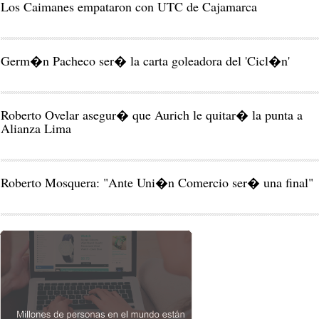
Los Caimanes empataron con UTC de Cajamarca
Germ�n Pacheco ser� la carta goleadora del 'Cicl�n'
Roberto Ovelar asegur� que Aurich le quitar� la punta a
Alianza Lima
Roberto Mosquera: "Ante Uni�n Comercio ser� una final"