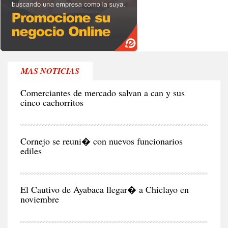
MAS NOTICIAS
RE
Comerciantes de mercado salvan a can y sus
cinco cachorritos
CIU
Cornejo se reuni� con nuevos funcionarios
ediles
CIU
El Cautivo de Ayabaca llegar� a Chiclayo en
noviembre
NEG
Y