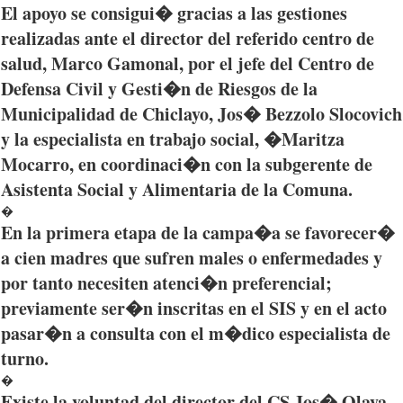
El
apoyo
se
consigui�
gracias
a
las
gestiones
realizadas
ante el director del
referido
centro
de
salud
, Marco
Gamonal
,
por
el
jefe
del Centro de
Defensa
Civil y
Gesti�n
de
Riesgos
de la
Municipalidad
de
Chiclayo
,
Jos�
Bezzolo
Slocovich
y la
especialista
en
trabajo
social, �
Maritza
Mocarro
, en
coordinaci�n
con la
subgerente
de
Asistenta
Social y
Alimentaria
de la
Comuna
.
�
En la
primera
etapa
de la
campa�a
se
favorecer�
a
cien
madres
que
sufren
males o
enfermedades
y
por
tanto
necesiten
atenci�n
preferencial
;
previamente
ser�n
inscritas
en el SIS y en el
acto
pasar�n
a
consulta
con el
m�dico
especialista
de
turno
.
�
Existe
la
voluntad
del director del CS
Jos�
Olaya
,