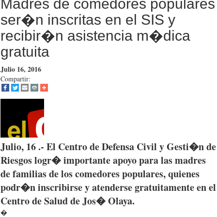
Madres de comedores populares
ser�n inscritas en el SIS y
recibir�n asistencia m�dica
gratuita
Julio 16, 2016
Compartir:
Julio, 16 .- El Centro de
Defensa
Civil y
Gesti�n
de
Riesgos
logr�
importante
apoyo
para
las
madres
de
familias
de los
comedores
populares
,
quienes
podr�n
inscribirse
y
atenderse
gratuitamente
en el
Centro de
Salud
de
Jos�
Olaya
.
�