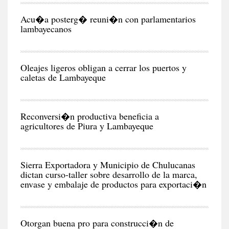
POL
Acu�a posterg� reuni�n con parlamentarios
lambayecanos
RE
Oleajes ligeros obligan a cerrar los puertos y
caletas de Lambayeque
NEG
Y
EC
Reconversi�n productiva beneficia a
agricultores de Piura y Lambayeque
NEG
Y
EC
Sierra Exportadora y Municipio de Chulucanas
dictan curso-taller sobre desarrollo de la marca,
RE
Otorgan buena pro para construcci�n de