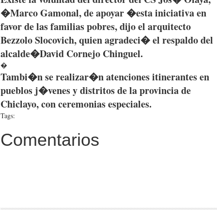
�Marco
Gamonal
, de
apoyar
�
esta
iniciativa
en
favor de
las
familias
pobres
,
dijo
el
arquitecto
Bezzolo
Slocovich
,
quien
agradeci�
el
respaldo
del
alcalde
�David
Cornejo
Chinguel
.
�
Tambi�n
se
realizar�n
atenciones
itinerantes
en
pueblos
j�venes
y
distritos
de la
provincia
de
Chiclayo
, con
ceremonias
especiales
.
Tags:
Comentarios