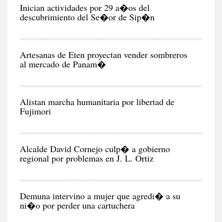
RE
Inician actividades por 29 a�os del
descubrimiento del Se�or de Sip�n
NEG
Y
EC
Artesanas de Eten proyectan vender sombreros
al mercado de Panam�
POL
Alistan marcha humanitaria por libertad de
Fujimori
CIU
Alcalde David Cornejo culp� a gobierno
regional por problemas en J. L. Ortiz
CIU
Demuna intervino a mujer que agredi� a su
ni�o por perder una cartuchera