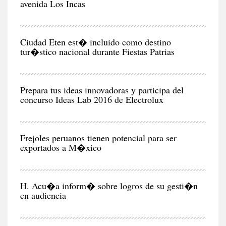
avenida Los Incas
CIU
Ciudad Eten est� incluido como destino
tur�stico nacional durante Fiestas Patrias
NEG
Y
EC
Prepara tus ideas innovadoras y participa del
NEG
Y
EC
Frejoles peruanos tienen potencial para ser
POL
H. Acu�a inform� sobre logros de su gesti�n
en audiencia