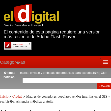
Director: Juan Manuel LLenque LL
El contenido de esta página requiere una versión
más reciente de Adobe Flash Player.
Categor�as
Tog
nav
�ltimas
|
Otorgan buen
noticias:
Inicio
>
Ciudad
> Madres de comedores populares ser�n inscritas en el SIS y
recibir�n asistencia m�dica gratuita