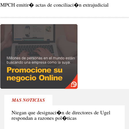
MPCH emitir� actas de conciliaci�n extrajudicial
MAS NOTICIAS
CIU
Niegan que designaci�n de directores de Ugel
respondan a razones pol�ticas