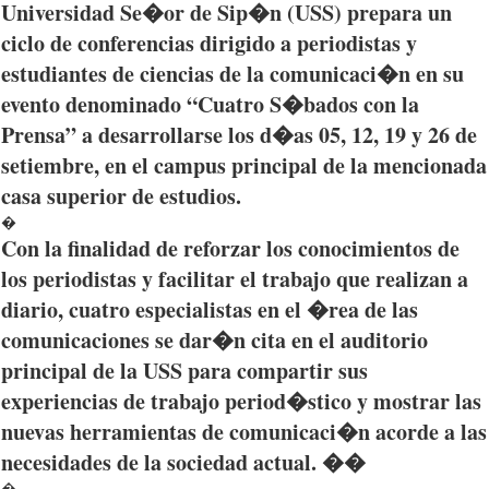
Universidad
Se�or
de
Sip�n
(USS)
prepara
un
ciclo
de
conferencias
dirigido
a
periodistas
y
estudiantes
de
ciencias
de la
comunicaci�n
en
su
evento
denominado
“Cuatro
S�bados
con la
Prensa”
a
desarrollarse
los
d�as
05, 12, 19 y 26 de
setiembre
, en el campus principal de la
mencionada
casa superior de
estudios
.
�
Con la
finalidad
de
reforzar
los
conocimientos
de
los
periodistas
y
facilitar
el
trabajo
que
realizan
a
diario
,
cuatro
especialistas
en el
�rea
de
las
comunicaciones
se
dar�n
cita
en el
auditorio
principal de la USS
para
compartir
sus
experiencias
de
trabajo
period�stico
y
mostrar
las
nuevas
herramientas
de
comunicaci�n
acorde
a
las
necesidades
de la
sociedad
actual. ��
�