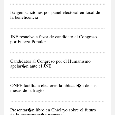
POL
Exigen sanciones por panel electoral en local de
la beneficencia
POL
JNE resuelve a favor de candidato al Congreso
por Fuerza Popular
POL
Candidatos al Congreso por el Humanismo
apelar�n ante el JNE
POL
ONPE facilita a electores la ubicaci�n de sus
mesas de sufragio
CIU
Presentar�n libro en Chiclayo sobre el futuro
de la gastronom�a peruana