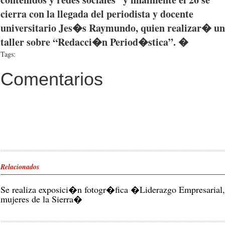
cierra
con la
llegada
del
periodista
y
docente
universitario
Jes�s
Raymundo
,
quien
realizar�
un
taller
sobre
“Redacci�n
Period�stica”
. �
Tags:
Comentarios
Relacionados
Se realiza exposici�n fotogr�fica �Liderazgo Empresarial,