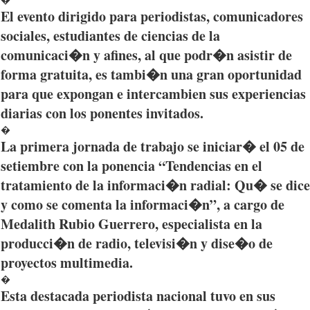
El
evento
dirigido
para
periodistas
,
comunicadores
sociales
,
estudiantes
de
ciencias
de la
comunicaci�n
y
afines
, al
que
podr�n
asistir
de
forma
gratuita
,
es
tambi�n
una
gran
oportunidad
para
que
expongan
e
intercambien
sus
experiencias
diarias
con los
ponentes
invitados
.
�
La
primera
jornada
de
trabajo
se
iniciar�
el 05 de
setiembre
con la
ponencia
“Tendencias
en el
tratamiento
de la
informaci�n
radial:
Qu�
se dice
y
como
se
comenta
la
informaci�n”
, a cargo de
Medalith
Rubio Guerrero,
especialista
en la
producci�n
de radio,
televisi�n
y
dise�o
de
proyectos
multimedia.
�
Esta
destacada
periodista
nacional
tuvo
en
sus