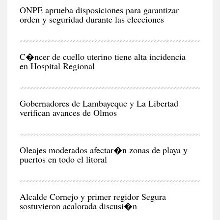
CIU
ONPE aprueba disposiciones para garantizar
orden y seguridad durante las elecciones
CIU
C�ncer de cuello uterino tiene alta incidencia
en Hospital Regional
CIU
Gobernadores de Lambayeque y La Libertad
verifican avances de Olmos
RE
Oleajes moderados afectar�n zonas de playa y
puertos en todo el litoral
POL
Alcalde Cornejo y primer regidor Segura
sostuvieron acalorada discusi�n