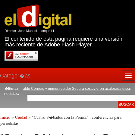
Director: Juan Manuel LLenque LL
El contenido de esta página requiere una versión
más reciente de Adobe Flash Player.
Categor�as
Tog
nav
oral
�ltimas
|
Alcalde Cornejo y primer regidor Segura sostuvieron acalorada discusi�n
|
noticias:
Inicio
>
Ciudad
> "Cuatro S�bados con la Prensa" : conferencias para
periodistas