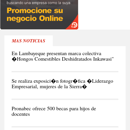
NEG
MAS NOTICIAS
Y
EC
En Lambayeque presentan marca colectiva
�Hongos Comestibles Deshidratados Inkawasi"
CIU
Se realiza exposici�n fotogr�fica �Liderazgo
CIU
Pronabec ofrece 500 becas para hijos de
docentes