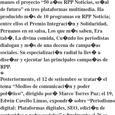
manos
el
proyecto
“50
a�os
RPP
Noticias
,
se�al
de
futuro”
en
tres
plataformas
multimedia. Ha
producido
m�s
de 10
programas
en
RPP
Noticia
;
entre
ellos
el
Premio
Integraci�n
y
Solidaridad
,
Peruanos
en
su
salsa, Los
que
m�s
saben
, Era
tab�
, La
divina
comida
,
Cu�ndo
los
periodistas
dialogan
y
m�s
de
una
decena
de
campa�as
sociales
. Su
especializaci�n
radial la
llev�
a
dise�ar
y
ejecutar
las
principales
campa�as
de
RPP
.
�
Posteriormente
, el 12 de
setiembre
se
tratar�
el
tema
“Medios
de
comunicaci�n
y
poder
pol�tico”
,
dirigido
por
� Marco Torres Paz; el 19,
Edwin
Cavello
Limas
,
expondr�
sobre
“Periodismo
digital:
Plataformas
digitales
, SEO,
edici�n
de
contenidos
y
redes
sociales”
y
finalmente
el 26 se