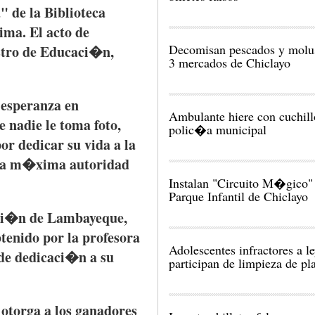
a
" de la
Biblioteca
Lima. El
acto
de
Decomisan pescados y molu
tro
de
Educaci�n
,
3 mercados de Chiclayo
e
esperanza
en
Ambulante hiere con cuchill
e
nadie
le
toma
foto
,
polic�a municipal
por
dedicar
su
vida
a la
la
m�xima
autoridad
Instalan "Circuito M�gico" 
Parque Infantil de Chiclayo
ci�n
de
Lambayeque
,
tenido
por
la
profesora
Adolescentes infractores a l
de
dedicaci�n
a
su
participan de limpieza de pl
otorga
a los
ganadores