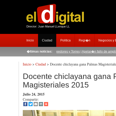
Director: Juan Manuel LLenque LL
Inicio
Ciudad
Politica
Regi�n
Negocios y
o habr�a sido nexo entre proveedores y Torres
�ltimas noticias:
|
Apelar�n fallo de ampliaci�n de
Inicio
>
Ciudad
> Docente chiclayana gana Palmas Magisterial
Docente chiclayana gana 
Magisteriales 2015
Julio 24, 2015
Compartir: