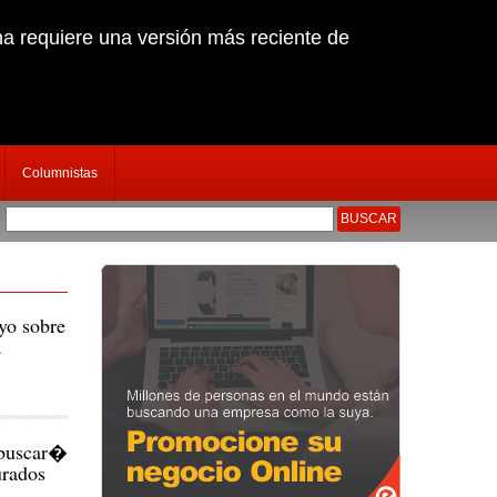
na requiere una versión más reciente de
Columnistas
isi�n preventiva para Torres y Katiuskha
|
yo sobre
a
 buscar�
urados