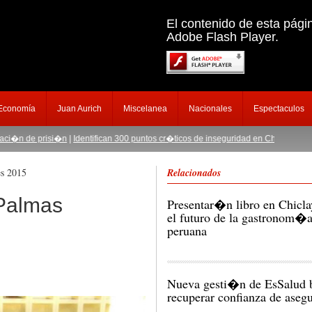
El contenido de esta pági
Adobe Flash Player.
 Economía
Juan Aurich
Miscelanea
Nacionales
Espectaculos
 prisi�n
|
Identifican 300 puntos cr�ticos de inseguridad en Chiclayo
|
Ampl�an pr
es 2015
Relacionados
Palmas
Presentar�n libro en Chicla
el futuro de la gastronom�
peruana
Nueva gesti�n de EsSalud
recuperar confianza de aseg