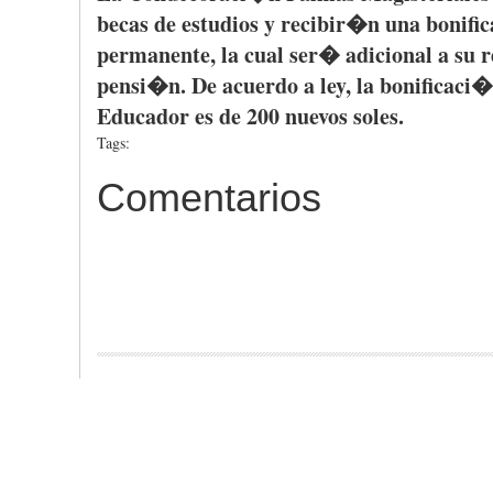
becas
de
estudios
y
recibir�n
una
bonifi
permanente
, la
cual
ser�
adicional
a
su
r
pensi�n
. De
acuerdo
a
ley
, la
bonificaci
Educador
es
de 200
nuevos
soles.
Tags:
Comentarios