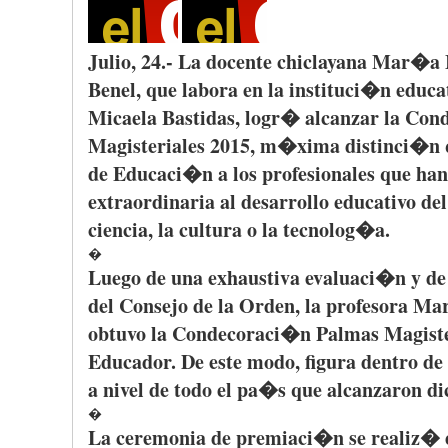
Julio, 24.- La
docente
chiclayana
Mar�a
Benel
,
que
labora
en la
instituci�n
educa
Micaela
Bastidas
,
logr�
alcanzar
la
Cond
Magisteriales
2015,
m�xima
distinci�n
de
Educaci�n
a los
profesionales
que
han
extraordinaria
al
desarrollo
educativo
de
ciencia
, la
cultura
o la
tecnolog�a
.
�
Luego
de
una
exhaustiva
evaluaci�n
y d
del
Consejo
de la
Orden
, la
profesora
Mar
obtuvo
la
Condecoraci�n
Palmas
Magiste
Educador
. De
este
modo
,
figura
dentro
de 
a
nivel
de
todo
el
pa�s
que
alcanzaron
di
�
La
ceremonia
de
premiaci�n
se
realiz�