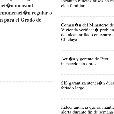
Incautan billetes falsos en 
caci�n
mensual
clan familiar
emuneraci�n
regular o
�n
para
el
Grado
de
Comisi�n del Ministerio de
Vivienda verificar� probl
del alcantarillado en centro 
Chiclayo
Acu�a y gerente de Peot
inspeccionan obras
SIS garantiza atenci�n dura
feriado largo
Indeci anuncia que se manti
alerta durante fin de semana