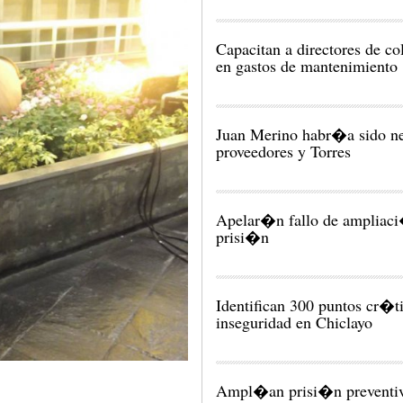
Capacitan a directores de co
en gastos de mantenimiento
Juan Merino habr�a sido ne
proveedores y Torres
Apelar�n fallo de ampliac
prisi�n
Identifican 300 puntos cr�t
inseguridad en Chiclayo
Ampl�an prisi�n preventiv