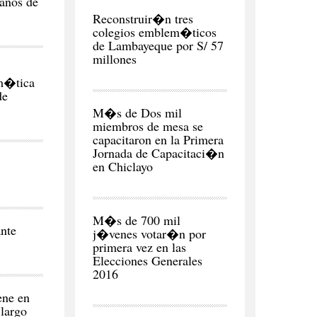
manos de
REGI�N
Reconstruir�n tres
colegios emblem�ticos
de Lambayeque por S/ 57
em�tica
de
CIUDAD
M�s de Dos mil
miembros de mesa se
capacitaron en la Primera
Jornada de Capacitaci�n
en Chiclayo
POLITICA
M�s de 700 mil
nte
j�venes votar�n por
primera vez en las
Elecciones Generales
ene en
 largo