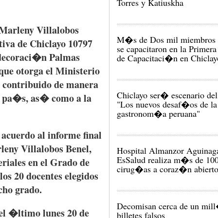
Torres y Katiuskha
Marleny
Villalobos
M�s de Dos mil miembros 
tiva
de
Chiclayo
10797
se capacitaron en la Primera
ecoraci�n
Palmas
de Capacitaci�n en Chiclay
que
otorga
el
Ministerio
contribuido
de
manera
Chiclayo ser� escenario del
l
pa�s
,
as�
como
a la
"Los nuevos desaf�os de la
gastronom�a peruana"
e
acuerdo
al
informe
final
leny
Villalobos
Benel
,
Hospital Almanzor Aguinag
EsSalud realiza m�s de 10
riales
en el
Grado
de
cirug�as a coraz�n abiert
los 20
docentes
elegidos
cho
grado
.
Decomisan cerca de un mil
el
�ltimo
lunes
20 de
billetes falsos