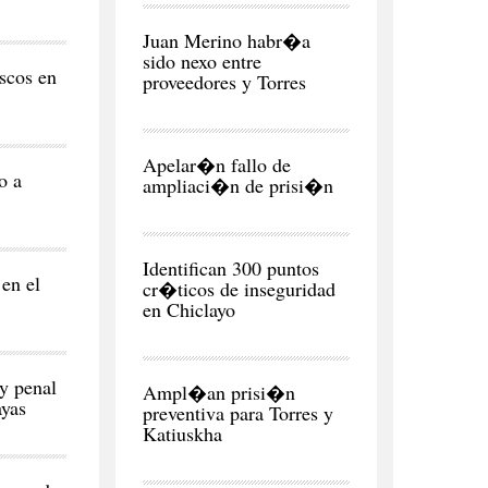
CIUDAD
Juan Merino habr�a
sido nexo entre
scos en
proveedores y Torres
CIUDAD
Apelar�n fallo de
o a
ampliaci�n de prisi�n
CIUDAD
Identifican 300 puntos
en el
cr�ticos de inseguridad
en Chiclayo
CIUDAD
ey penal
Ampl�an prisi�n
ayas
preventiva para Torres y
Katiuskha