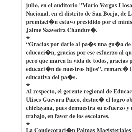
julio
, en el
auditorio
"Mario Vargas
Llos
Nacional
, en el
distrito
de San
Borja
, de 
premiaci�n
estuvo
presidido
por
el
minis
Jaime
Saavedra
Chanduv�
.
�
“Gracias
por
darle
al
pa�s
una
gu�a
d
educaci�n
,
gracias
por
ese
esfuerzo
al
qu
pero
que
marca
la
vida
de
todos
,
gracias
educaci�n
de
nuestros
hijos”
,
remarc�
educativa
del
pa�s
.
�
Al
respecto
, el
gerente
regional de
Educa
Ulises
Guevara
Paico
,
destac�
el
logro
ob
chiclayana
,
pues
demuestra
su
esfuerzo
y 
trabajo
, en favor de los
escolares
.
�
La
Condecoraci�n
Palmas
Magisteriales