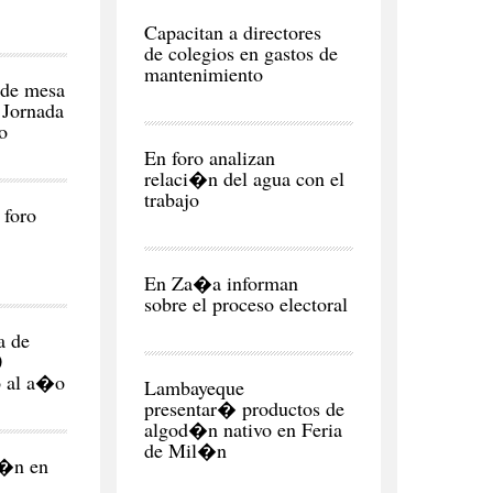
CIUDAD
Capacitan a directores
de colegios en gastos de
mantenimiento
de mesa
 Jornada
o
REGI�N
En foro analizan
relaci�n del agua con el
 foro
REGI�N
En Za�a informan
sobre el proceso electoral
NEGOCIOS
a de
Y
0
ECONOMÍA
o al a�o
Lambayeque
presentar� productos de
algod�n nativo en Feria
de Mil�n
l�n en