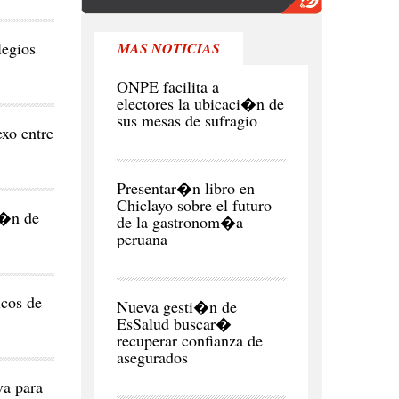
legios
MAS NOTICIAS
POLITICA
ONPE facilita a
electores la ubicaci�n de
sus mesas de sufragio
xo entre
CIUDAD
Presentar�n libro en
Chiclayo sobre el futuro
i�n de
de la gastronom�a
peruana
CIUDAD
icos de
Nueva gesti�n de
EsSalud buscar�
recuperar confianza de
asegurados
a para