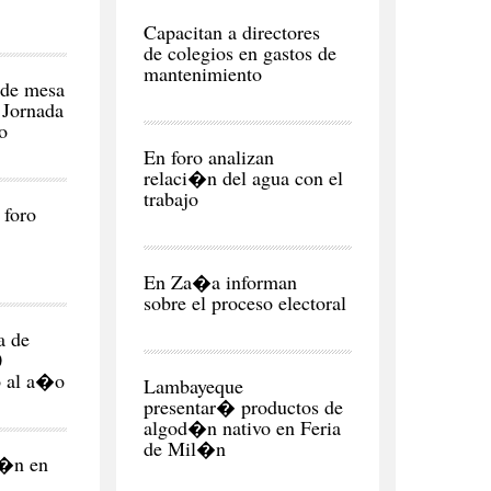
CIUDAD
Capacitan a directores
de colegios en gastos de
mantenimiento
de mesa
 Jornada
o
REGI�N
En foro analizan
relaci�n del agua con el
 foro
REGI�N
En Za�a informan
sobre el proceso electoral
NEGOCIOS
a de
Y
0
ECONOMÍA
o al a�o
Lambayeque
presentar� productos de
algod�n nativo en Feria
de Mil�n
l�n en