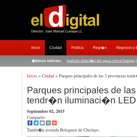
Director: Juan Manuel LLenque LL
Inicio
Ciudad
Politica
Regi�n
Negocios y
stos de mantenimiento
�ltimas noticias:
|
|
En Za�a
Inicio
>
Ciudad
> Parques principales de las 3 provincias te
Parques principales de las
tendr�n iluminaci�n LED
Septiembre 02, 2015
Compartir:
Tambi�n avenida Bolognesi de Chiclayo.