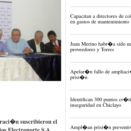
Capacitan a directores de co
en gastos de mantenimiento
Juan Merino habr�a sido ne
proveedores y Torres
Apelar�n fallo de ampliac
prisi�n
Identifican 300 puntos cr�t
inseguridad en Chiclayo
eraci�n
suscribieron
el
Ampl�an prisi�n preventiv
ios
Electronorte
S.A.,