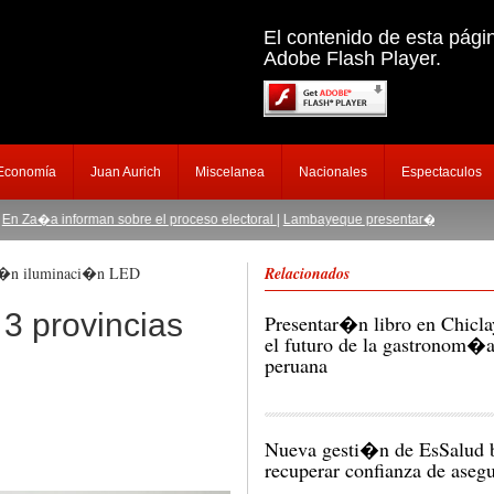
El contenido de esta pági
Adobe Flash Player.
 Economía
Juan Aurich
Miscelanea
Nacionales
Espectaculos
 informan sobre el proceso electoral
|
Lambayeque presentar� productos de algo
ndr�n iluminaci�n LED
Relacionados
 3 provincias
Presentar�n libro en Chicla
el futuro de la gastronom�
peruana
Nueva gesti�n de EsSalud
recuperar confianza de aseg