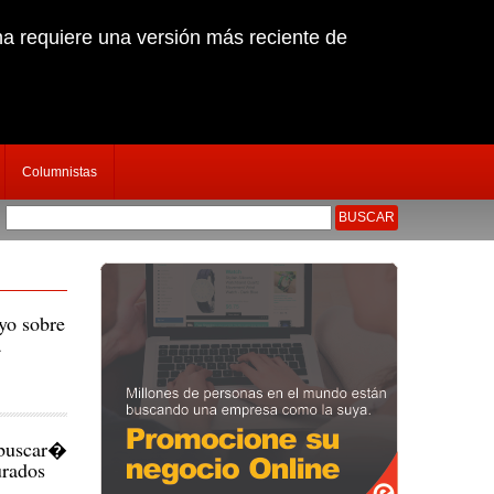
na requiere una versión más reciente de
Columnistas
d�n nativo en Feria de Mil�n
|
Juan Merino habr�a sido nexo entre proveedores
yo sobre
a
 buscar�
urados