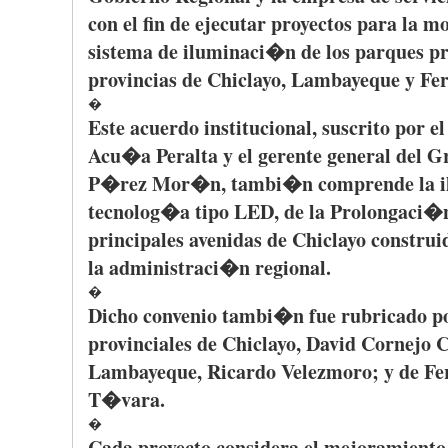
con el fin de
ejecutar
proyectos
para
la
mo
sistema
de
iluminaci�n
de los
parques
pr
provincias
de
Chiclayo
,
Lambayeque
y
Fe
�
Este
acuerdo
institucional
,
suscrito
por
e
Acu�a
Peralta
y el
gerente
general del
G
P�rez
Mor�n
,
tambi�n
comprende
la
tecnolog�a
tipo
LED, de la
Prolongaci�
principales
avenidas
de
Chiclayo
construi
la
administraci�n
regional.
�
Dicho
convenio
tambi�n
fue
rubricado
p
provinciales
de
Chiclayo
, David
Cornejo
C
Lambayeque
, Ricardo
Velezmoro
; y de
Fe
T�vara
.
�
Cada
proyecto
considera
el
mejoramiento