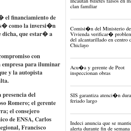
Incautan billetes falsos en 
clan familiar
r�
el
financiamiento
de
s�
como
la
inversi�n
Comisi�n del Ministerio de
e
dicha
,
que
estar�
a
Vivienda verificar� probl
del alcantarillado en centro 
Chiclayo
compromiso
con
a
empresa
para
iluminar
Acu�a y gerente de Peot
que
y la
autopista
inspeccionan obras
lta
.
a
presencia
del
SIS garantiza atenci�n dura
feriado largo
oso
Romero; el
gerente
ra; el
consejero
ico
de
ENSA
, Carlos
Indeci anuncia que se manti
egional, Francisco
alerta durante fin de semana