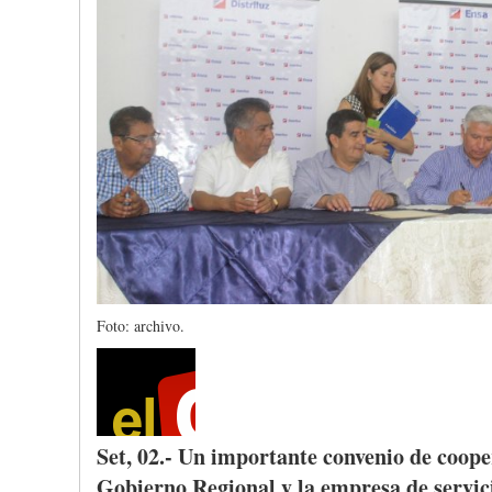
Foto: archivo.
Set, 02.- Un
importante
convenio
de
coop
Gobierno
Regional y la
empresa
de
servic