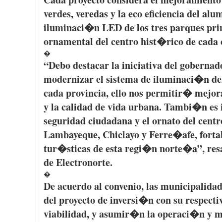
verdes
,
veredas
y la eco
eficiencia
del
alu
iluminaci�n
LED de los
tres
parques
pri
ornamental del
centro
hist�rico
de
cada
�
“Debo
destacar
la
iniciativa
del
gobernad
modernizar
el
sistema
de
iluminaci�n
de
cada
provincia
,
ello
nos
permitir�
mejor
y la
calidad
de
vida
urbana
.
Tambi�n
es
seguridad
ciudadana
y el
ornato
del
centr
Lambayeque
,
Chiclayo
y
Ferre�afe
,
forta
tur�sticas
de
esta
regi�n
norte�a”
,
res
de
Electronorte
.
�
De
acuerdo
al
convenio
,
las
municipalidad
del
proyecto
de
inversi�n
con
su
respecti
viabilidad
, y
asumir�n
la
operaci�n
y
m