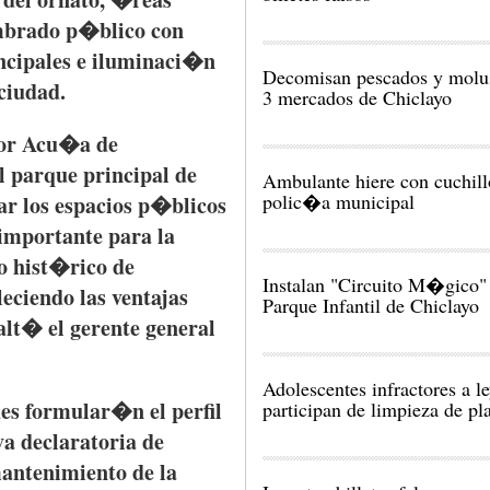
mbrado
p�blico
con
ncipales
e
iluminaci�n
Decomisan pescados y molu
ciudad
.
3 mercados de Chiclayo
or
Acu�a
de
l
parque
principal de
Ambulante hiere con cuchill
polic�a municipal
ar
los
espacios
p�blicos
importante
para
la
o
hist�rico
de
Instalan "Circuito M�gico" 
leciendo
las
ventajas
Parque Infantil de Chiclayo
alt�
el
gerente
general
Adolescentes infractores a l
es
formular�n
el
perfil
participan de limpieza de pl
va
declaratoria
de
antenimiento
de la