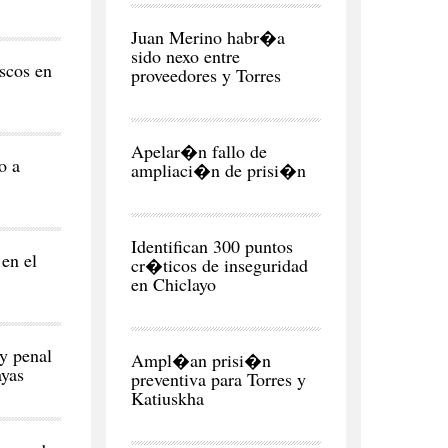
CIUDAD
Juan Merino habr�a
sido nexo entre
scos en
proveedores y Torres
CIUDAD
Apelar�n fallo de
o a
ampliaci�n de prisi�n
CIUDAD
Identifican 300 puntos
en el
cr�ticos de inseguridad
en Chiclayo
CIUDAD
ey penal
Ampl�an prisi�n
ayas
preventiva para Torres y
Katiuskha