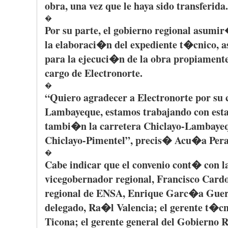
obra
,
una
vez
que
le
haya
sido
transferida
.
�
Por
su
parte
, el
gobierno
regional
asumi
la
elaboraci�n
del
expediente
t�cnico
,
a
para
la
ejecuci�n
de la
obra
propiament
cargo de
Electronorte
.
�
“Quiero
agradecer
a
Electronorte
por
su
Lambayeque
,
estamos
trabajando
con
est
tambi�n
la
carretera
Chiclayo-Lambaye
Chiclayo-Pimentel”
,
precis�
Acu�a
Pera
�
Cabe
indicar
que
el
convenio
cont�
con l
vicegobernador
regional, Francisco
Card
regional de
ENSA
, Enrique
Garc�a
Guer
delegado
,
Ra�l
Valencia; el
gerente
t�cn
Ticona
; el
gerente
general del
Gobierno
R