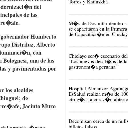
Torres y Katiuskha
dernizaci�n
del
incipales
de
las
rre�afe
.
M�s de Dos mil miembros 
se capacitaron en la Primera
de Capacitaci�n en Chiclay
l
gobernador
Humberto
rupo
Distriluz
, Alberto
iluminaci�n
, con
Chiclayo ser� escenario del
n
Bolognesi
,
una
de
las
"Los nuevos desaf�os de la
gastronom�a peruana"
das
y
pavimentadas
por
Hospital Almanzor Aguinag
or
los
alcaldes
EsSalud realiza m�s de 10
hinguel
; de
cirug�as a coraz�n abiert
rre�afe
, Jacinto
Muro
Decomisan cerca de un mil
billetes falsos
del
ornato
,
�reas