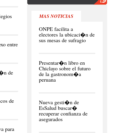
legios
MAS NOTICIAS
POLITICA
ONPE facilita a
electores la ubicaci�n de
sus mesas de sufragio
xo entre
CIUDAD
Presentar�n libro en
Chiclayo sobre el futuro
i�n de
de la gastronom�a
peruana
CIUDAD
icos de
Nueva gesti�n de
EsSalud buscar�
recuperar confianza de
asegurados
a para