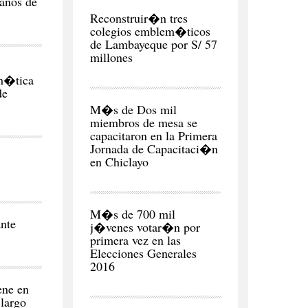
manos de
REGI�N
Reconstruir�n tres
colegios emblem�ticos
de Lambayeque por S/ 57
em�tica
de
CIUDAD
M�s de Dos mil
miembros de mesa se
capacitaron en la Primera
Jornada de Capacitaci�n
en Chiclayo
POLITICA
M�s de 700 mil
nte
j�venes votar�n por
primera vez en las
Elecciones Generales
ene en
 largo